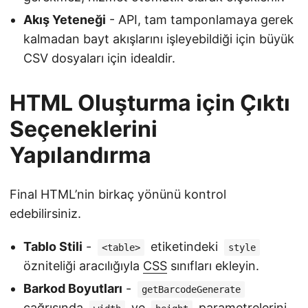
Akış Yeteneği
- API, tam tamponlamaya gerek
kalmadan bayt akışlarını işleyebildiği için büyük
CSV dosyaları için idealdir.
HTML Oluşturma için Çıktı
Seçeneklerini
Yapılandırma
Final HTML’nin birkaç yönünü kontrol
edebilirsiniz.
Tablo Stili
-
etiketindeki
<table>
style
özniteliği aracılığıyla
CSS
sınıfları ekleyin.
Barkod Boyutları
-
getBarcodeGenerate
çağrısında
ve
parametrelerini