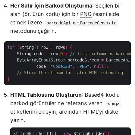
Her Satır İçin Barkod Oluşturma
: Seçilen bir
alan (ör. ürün kodu) için bir
PNG
resmi elde
etmek üzere
barcodeApi.getBarcodeGenerate
metodunu çağırın.
for
(
String
[]
 row 
:
 rows
)
{
    String code 
=
 row
[
0
];
// first column as barcode 
    ByteArrayInputStream barcodeStream 
=
 barcodeApi
.
g
            code
,
"Code128"
,
"PNG"
,
null
);
// Store the stream for later HTML embedding
}
HTML Tablosunu Oluşturun
: Base64‑kodlu
barkod görüntülerine referans veren
<img>
etiketlerini ekleyin, ardından HTML’yi diske
yazın.
StringBuilder html 
=
new
 StringBuilder
();