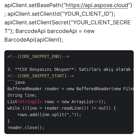
apiClient.setBasePath(“
https://api.aspose.cloud
”)
; apiClient.setClientId(“YOUR_CLIENT_ID”);
apiClient.setClientSecret(“YOUR_CLIENT_SECRE
T”); BarcodeApi barcodeApi = new
BarcodeApi(apiClient);
<!--[CODE_SNIPPET_END]-->
<!--[CODE_SNIPPET_START]-->
```java

BufferedReader reader = new BufferedReader(new FileRe
String line;

List
<
String[]
>
 rows = new ArrayList
<>
();

while ((line = reader.readLine()) != null) {

    rows.add(line.split(","));

}
