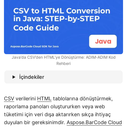
i
r
Java’da CSV’den HTML’ye Dönüştürme: ADIM-ADIM Kod
Rehberi
İçindekiler
CSV
verilerini
HTML
tablolarına dönüştürmek,
raporlama panoları oluştururken veya web
tüketimi için veri dışa aktarırken sıkça ihtiyaç
duyulan bir gereksinimdir.
Aspose.BarCode Cloud