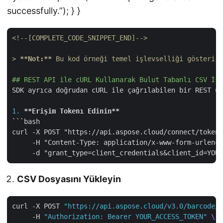
successfully.”); } }
<!--[COMPLETE_CODE_SNIPPET_END]-->
> 
**Not:**
 Bu kod örneği temel işlevselliği gösterir.
## REST API ile cURL Kullanarak Bulut Tabanlı CSV İşl
SDK ayrıca doğrudan cURL ile çağrılabilen bir REST uç
1.
**Erişim Tokenı Edinin**
```bash

curl -X POST "https://api.aspose.cloud/connect/token"
     -H "Content-Type: application/x-www-form-urlenco
CSV Dosyasını Yükleyin
curl -X POST 
"https://api.aspose.cloud/v3.0/barcode/g
     -H 
"Authorization: Bearer YOUR_ACCESS_TOKEN"