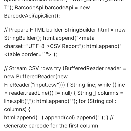
T”); BarcodeApi barcodeApi = new
BarcodeApi(apiClient);
// Prepare HTML builder StringBuilder html = new
StringBuilder(); html.append("
<meta
charset="UTF-8">
CSV Report
"); html.append("
<table border="1">");
// Stream CSV rows try (BufferedReader reader =
new BufferedReader(new
FileReader(“input.csv”))) { String line; while ((line
= reader.readLine()) != null) { String[] columns =
line.split(","); html.append("
"); for (String col :
columns) {
html.append("
").append(col).append("
"); } //
Generate barcode for the first column