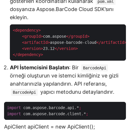
gösterilen koordinatları kullanarak
pom.xml
dosyanıza Aspose.BarCode Cloud SDK’sını
ekleyin.
<
dependency
>
<
groupId
>
com.aspose
</
groupId
>
<
artifactId
>
aspose-barcode-cloud
</
artifactId
>
<
version
>
23.12
</
version
>
</
dependency
>
API İstemcisini Başlatın
: Bir
BarcodeApi
örneği oluşturun ve istemci kimliğiniz ve gizli
anahtarınızla yapılandırın. API referansı,
yapıcı metodunu detaylandırır.
BarcodeApi
import
 com.aspose.barcode.api.*
;
import
 com.aspose.barcode.client.*
;
ApiClient apiClient = new ApiClient();