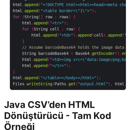
html
.
append
(
"<!DOCTYPE html><html><head><meta char
html
.
append
(
"<table border=\"1\">"
);
for
(
String
[]
 row 
:
 rows
)
{
    html
.
append
(
"<tr>"
);
for
(
String cell 
:
 row
)
{
        html
.
append
(
"<td>"
).
append
(
cell
).
append
(
"<
}
// Assume barcodeBase64 holds the image data f
    String barcodeBase64 
=
 Base64
.
getEncoder
().
enc
    html
.
append
(
"<td><img src=\"data:image/png;bas
    html
.
append
(
"</tr>"
);
}
html
.
append
(
"</table></body></html>"
);
Files
.
writeString
(
Paths
.
get
(
"output.html"
),
 html
.
t
Java CSV’den HTML
Dönüştürücü - Tam Kod
Örneği