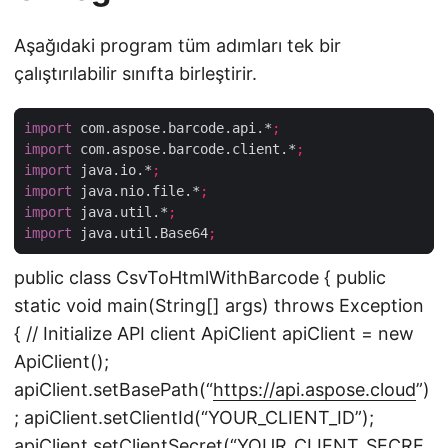
Aşağıdaki program tüm adımları tek bir
çalıştırılabilir sınıfta birleştirir.
import
 com.aspose.barcode.api.*
;
import
 com.aspose.barcode.client.*
;
import
 java.io.*
;
import
 java.nio.file.*
;
import
 java.util.*
;
import
 java.util.Base64
;
public class CsvToHtmlWithBarcode { public
static void main(String[] args) throws Exception
{ // Initialize API client ApiClient apiClient = new
ApiClient();
apiClient.setBasePath(“
https://api.aspose.cloud
”)
; apiClient.setClientId(“YOUR_CLIENT_ID”);
apiClient.setClientSecret(“YOUR_CLIENT_SECRE