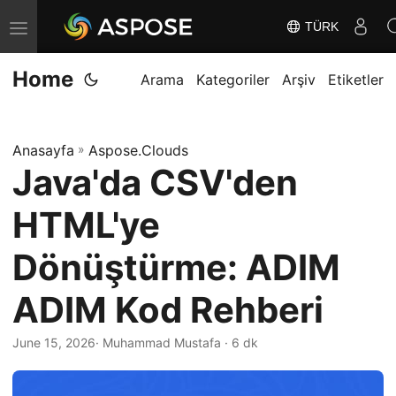
TÜRK
G
e
Home
z
Arama
Kategoriler
Arşiv
Etiketler
i
n
Anasayfa
»
Aspose.Clouds
m
Java'da CSV'den
e
y
HTML'ye
i
D
Dönüştürme: ADIM
e
ADIM Kod Rehberi
ğ
i
June 15, 2026
· Muhammad Mustafa · 6 dk
ş
t