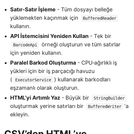
Satır‑Satır İşleme
- Tüm dosyayı belleğe
yüklemekten kaçınmak için
BufferedReader
kullanın.
API İstemcisini Yeniden Kullan
- Tek bir
örneği oluşturun ve tüm satırlar
BarcodeApi
için yeniden kullanın.
Paralel Barkod Oluşturma
- CPU‑ağırlıklı iş
yükleri için bir iş parçacığı havuzu
(
) kullanarak barkodları
ExecutorService
eşzamanlı olarak oluşturun.
HTML’yi Artımlı Yaz
- Büyük bir
StringBuilder
oluşturmak yerine satırları bir
‘a
BufferedWriter
ekleyin.
CSV’den HTML’ye