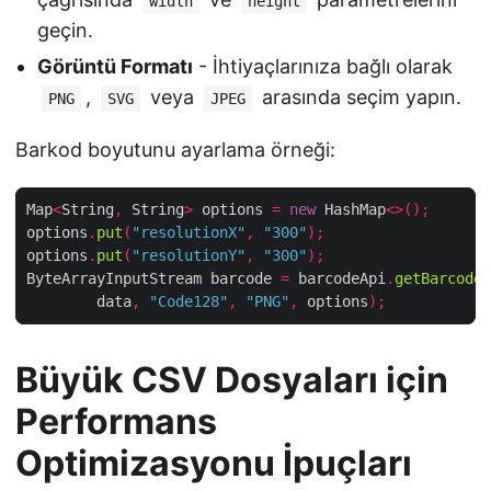
width
height
geçin.
Görüntü Formatı
- İhtiyaçlarınıza bağlı olarak
,
veya
arasında seçim yapın.
PNG
SVG
JPEG
Barkod boyutunu ayarlama örneği:
Map
<
String
,
 String
>
 options 
=
new
 HashMap
<>();
options
.
put
(
"resolutionX"
,
"300"
);
options
.
put
(
"resolutionY"
,
"300"
);
ByteArrayInputStream barcode 
=
 barcodeApi
.
getBarcodeG
        data
,
"Code128"
,
"PNG"
,
 options
);
Büyük CSV Dosyaları için
Performans
Optimizasyonu İpuçları