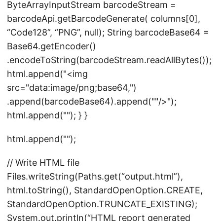
ByteArrayInputStream barcodeStream =
barcodeApi.getBarcodeGenerate( columns[0],
“Code128”, “PNG”, null); String barcodeBase64 =
Base64.getEncoder()
.encodeToString(barcodeStream.readAllBytes());
html.append("
<img
src="data:image/png;base64,")
.append(barcodeBase64).append(""/>
");
html.append("
"); } }
html.append("
");
// Write HTML file
Files.writeString(Paths.get(“output.html”),
html.toString(), StandardOpenOption.CREATE,
StandardOpenOption.TRUNCATE_EXISTING);
System.out.println(“HTML report generated