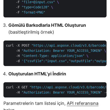
     -F 
"file=@input.csv"
     -F 
"type=Code128"
     -F 
"format=PNG"
Gömülü Barkodlarla HTML Oluşturun
(basitleştirilmiş örnek)
curl -X POST 
"https://api.aspose.cloud/v3.0/barcode/h
     -H 
"Authorization: Bearer YOUR_ACCESS_TOKEN"
     -H 
"Content-Type: application/json"
     -d 
'{"csvFile":"input.csv","outputFile":"output.
Oluşturulan HTML’yi İndirin
curl -X GET 
"https://api.aspose.cloud/v3.0/barcode/ht
     -H 
"Authorization: Bearer YOUR_ACCESS_TOKEN"
Parametrelerin tam listesi için,
API referansına