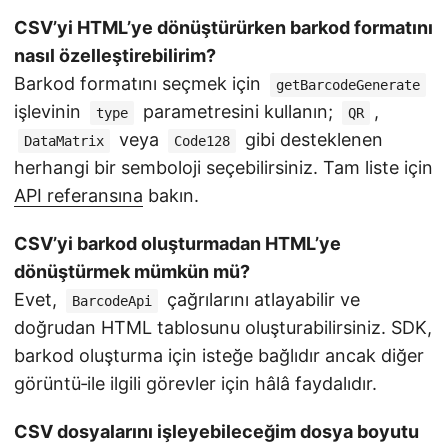
CSV’yi HTML’ye dönüştürürken barkod formatını
nasıl özelleştirebilirim?
Barkod formatını seçmek için
getBarcodeGenerate
işlevinin
parametresini kullanın;
,
type
QR
veya
gibi desteklenen
DataMatrix
Code128
herhangi bir semboloji seçebilirsiniz. Tam liste için
API referansına
bakın.
CSV’yi barkod oluşturmadan HTML’ye
dönüştürmek mümkün mü?
Evet,
çağrılarını atlayabilir ve
BarcodeApi
doğrudan HTML tablosunu oluşturabilirsiniz. SDK,
barkod oluşturma için isteğe bağlıdır ancak diğer
görüntü‑ile ilgili görevler için hâlâ faydalıdır.
CSV dosyalarını işleyebileceğim dosya boyutu