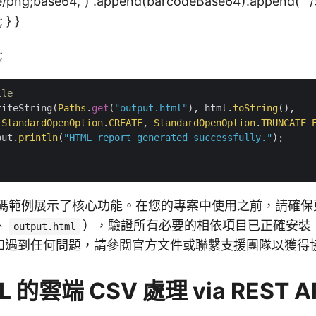
e/png;base64,") .append(barcodeBase64).append(""/
; } }
;
ile
riteString(
Paths
.
get
(
"output.html"
), html.
toString
(),

StandardOpenOption
.
CREATE
, 
StandardOpenOption
.
TRUNCATE_
out.
println
(
"HTML report generated successfully."
);

碼範例展示了核心功能。在您的專案中使用之前，請確保
、
），驗證所有必要的相依項目已正確安裝
output.html
如遇到任何問題，請參閱
官方文件
或聯繫
支援團隊
以獲得
L 的雲端 CSV 處理 via REST A