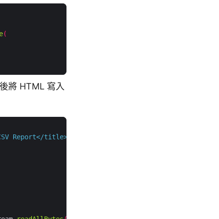
e
(
將 HTML 寫入
CSV Report</title></head><body>"
);