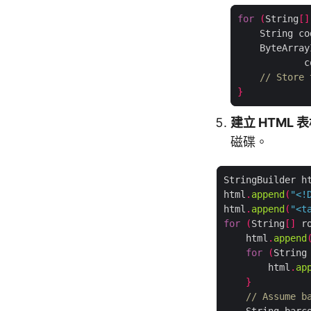
for
(
String
[]
    String co
    ByteArray
            c
// Store 
}
建立 HTML 
磁碟。
StringBuilder h
html
.
append
(
"<!
html
.
append
(
"<t
for
(
String
[]
 r
    html
.
append
for
(
String
        html
.
ap
}
// Assume b