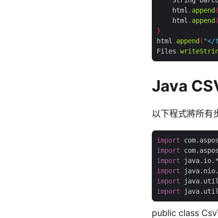
    String barc
    html
.
append
    html
.
append
}
html
.
append
(
"</
Files
.
writeStri
Java C
以下程式將所有
import
 com.aspo
import
 com.aspo
import
 java.io.
import
 java.nio
import
 java.uti
import
 java.uti
public class Cs