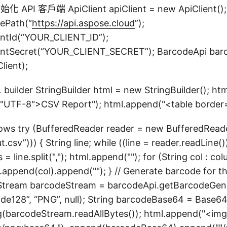
初始化 API 客戶端 ApiClient apiClient = new ApiClient();
sePath(“
https://api.aspose.cloud
”);
ientId(“YOUR_CLIENT_ID”);
lientSecret(“YOUR_CLIENT_SECRET”); BarcodeApi bar
lient);
 builder StringBuilder html = new StringBuilder(); ht
="UTF-8">
CSV Report
"); html.append("<table border=
rows try (BufferedReader reader = new BufferedRea
.csv”))) { String line; while ((line = reader.readLine())
 = line.split(","); html.append("
"); for (String col : co
).append(col).append("
"); } // Generate barcode for t
Stream barcodeStream = barcodeApi.getBarcodeGen
de128”, “PNG”, null); String barcodeBase64 = Base6
(barcodeStream.readAllBytes()); html.append("
<img