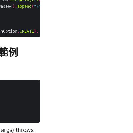
ream
.
readAllBytes
());
Base64
).
append
(
"\"/></td>"
);
enOption
.
CREATE
);
碼範例
] args) throws