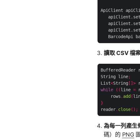
ApiClient apiCl
   apiClient.se
   apiClient.se
   apiClient.se
   BarcodeApi b
讀取 CSV 檔
BufferedReader 
String line
;
List
<
String
[]>
 
while
((
line 
=
 
    rows
.
add
(
li
}
reader
.
close
();
為每一列產生
碼）的
PNG