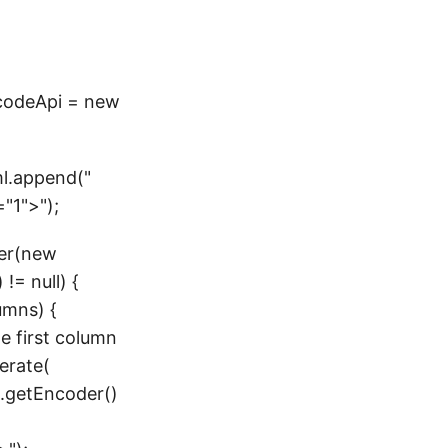
codeApi = new
ml.append("
"1">");
der(new
 != null) {
lumns) {
he first column
erate(
4.getEncoder()