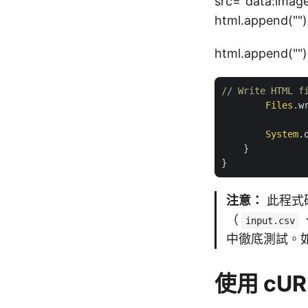
src="data:imag
html.append("
")
html.append("
")
// Write HTML f
Files
.w
System
.
    }

注意：
此程式
（
input.csv
中徹底測試。
使用 cUR