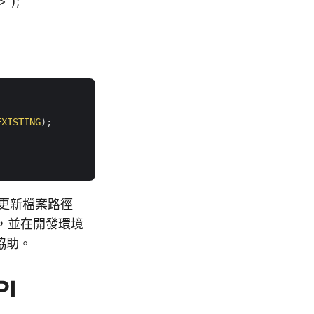
>
");
EXISTING
);

更新檔案路徑
，並在開發環境
協助。
PI