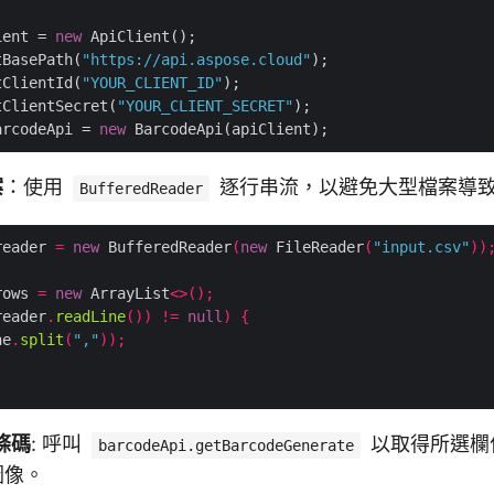
ient = 
new
 ApiClient();

tBasePath(
"https://api.aspose.cloud"
);

tClientId(
"YOUR_CLIENT_ID"
);

tClientSecret(
"YOUR_CLIENT_SECRET"
);

arcodeApi = 
new
案
：使用
逐行串流，以避免大型檔案導
BufferedReader
reader 
=
new
 BufferedReader
(
new
 FileReader
(
"input.csv"
))
rows 
=
new
 ArrayList
<>();
reader
.
readLine
())
!=
null
)
{
ne
.
split
(
","
));
條碼
: 呼叫
以取得所選欄
barcodeApi.getBarcodeGenerate
圖像。