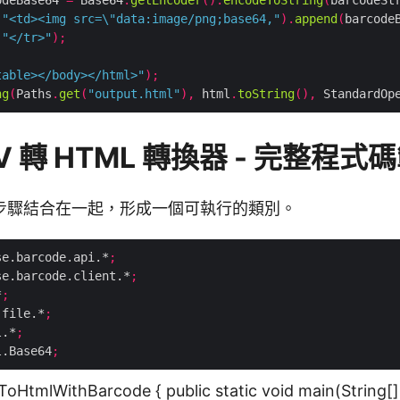
odeBase64 
=
 Base64
.
getEncoder
().
encodeToString
(
barcodeSt
(
"<td><img src=\"data:image/png;base64,"
).
append
(
barcode
(
"</tr>"
);
table></body></html>"
);
ng
(
Paths
.
get
(
"output.html"
),
 html
.
toString
(),
 StandardOp
SV 轉 HTML 轉換器 - 完整程式
步驟結合在一起，形成一個可執行的類別。
se.barcode.api.*
;
se.barcode.client.*
;
*
;
.file.*
;
l.*
;
l.Base64
;
vToHtmlWithBarcode { public static void main(String[