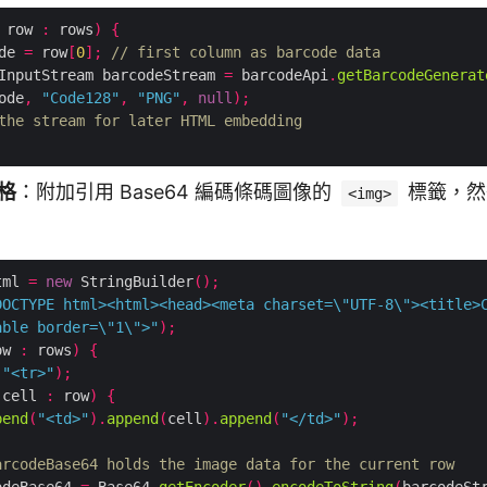
 row 
:
 rows
)
{
de 
=
 row
[
0
];
// first column as barcode data
InputStream barcodeStream 
=
 barcodeApi
.
getBarcodeGenerat
ode
,
"Code128"
,
"PNG"
,
null
);
the stream for later HTML embedding
表格
：附加引用 Base64 編碼條碼圖像的
標籤，然後
<img>
tml 
=
new
 StringBuilder
();
DOCTYPE html><html><head><meta charset=\"UTF-8\"><title>
able border=\"1\">"
);
ow 
:
 rows
)
{
(
"<tr>"
);
 cell 
:
 row
)
{
pend
(
"<td>"
).
append
(
cell
).
append
(
"</td>"
);
arcodeBase64 holds the image data for the current row