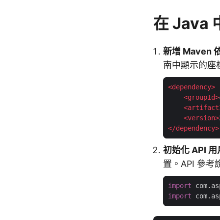
在 Java
新增 Maven 
南中顯示的座
<
dependency
>
<
groupId
>
<
artifact
<
version
>
</
dependency
>
初始化 API 
置。API 參
import
 com.as
import
 com.as