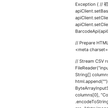
Exception { // 
apiClient.setBa
apiClient.setCl
apiClient.setC
BarcodeApi(apiC
// Prepare HTML
<meta charset
// Stream CSV 
FileReader(“input
String[] columns
html.append("
"
ByteArrayInput
columns[0], “Co
.encodeToString