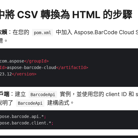
 中將 CSV 轉換為 HTML 的步驟
依賴
：在您的
中加入 Aspose.BarCode Clo
pom.xml
標。
com.aspose
</
groupId
>
Id
>
aspose-barcode-cloud
</
artifactId
>
23.12
</
version
>
用戶端
：建立
實例，並使用您的 client ID 和 s
BarcodeApi
考說明了
建構函式。
BarcodeApi
pose.barcode.api.*
;
pose.barcode.client.*
;