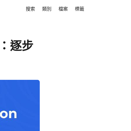
搜索
類別
檔案
標籤
ML：逐步