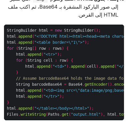
إلى صور الباركود المشفرة بـ Base64، ثم اكتب ملف
HTML إلى القرص.
StringBuilder html 
=
new
 StringBuilder
();
html
.
append
(
"<!DOCTYPE html><html><head><meta chars
html
.
append
(
"<table border=\"1\">"
);
for
(
String
[]
 row 
:
 rows
)
{
    html
.
append
(
"<tr>"
);
for
(
String cell 
:
 row
)
{
        html
.
append
(
"<td>"
).
append
(
cell
).
append
(
"</
}
// Assume barcodeBase64 holds the image data fo
    String barcodeBase64 
=
 Base64
.
getEncoder
().
enco
    html
.
append
(
"<td><img src=\"data:image/png;base
    html
.
append
(
"</tr>"
);
}
html
.
append
(
"</table></body></html>"
);
Files
.
writeString
(
Paths
.
get
(
"output.html"
),
 html
.
to