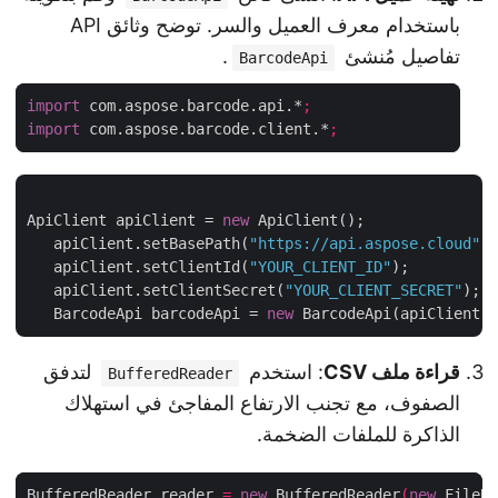
باستخدام معرف العميل والسر. توضح وثائق API
تفاصيل مُنشئ
.
BarcodeApi
import
 com.aspose.barcode.api.*
;
import
 com.aspose.barcode.client.*
;
ApiClient apiClient = 
new
 ApiClient();

   apiClient.setBasePath(
"https://api.aspose.cloud"
)
   apiClient.setClientId(
"YOUR_CLIENT_ID"
);

   apiClient.setClientSecret(
"YOUR_CLIENT_SECRET"
);

   BarcodeApi barcodeApi = 
new
قراءة ملف CSV
: استخدم
لتدفق
BufferedReader
الصفوف، مع تجنب الارتفاع المفاجئ في استهلاك
الذاكرة للملفات الضخمة.
BufferedReader reader 
=
new
 BufferedReader
(
new
 File