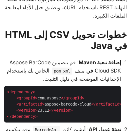
النهاية REST باستخدام cURL، وتطبيق حيل الأداء لمعالجة
الملفات الكبيرة.
خطوات تحويل CSV إلى HTML
في Java
إضافة تبعية Maven
: قم بتضمين Aspose.BarCode
Cloud SDK في ملف
الخاص بك باستخدام
pom.xml
الإحداثيات الموضحة في دليل التثبيت.
<
dependency
>
<
groupId
>
com.aspose
</
groupId
>
<
artifactId
>
aspose-barcode-cloud
</
artifactId
>
<
version
>
23.12
</
version
>
</
dependency
>
تهيئة عميل API
: أنشئ كائن
وقم بتكوينه
BarcodeApi