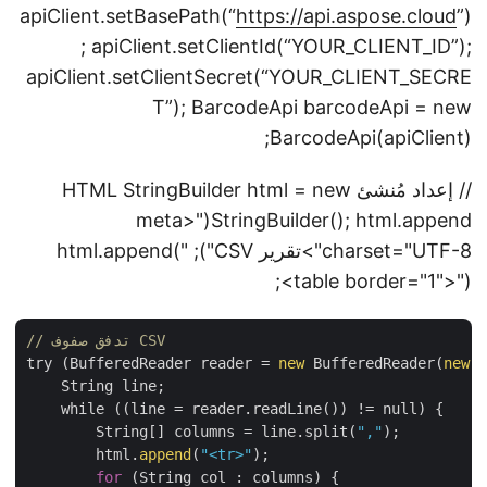
apiClient.setBasePath(“
https://api.aspose.cloud
”)
; apiClient.setClientId(“YOUR_CLIENT_ID”);
apiClient.setClientSecret(“YOUR_CLIENT_SECRE
T”); BarcodeApi barcodeApi = new
BarcodeApi(apiClient);
// إعداد مُنشئ HTML StringBuilder html = new
<meta
StringBuilder(); html.append("
charset="UTF-8">
تقرير CSV
"); html.append("
<table border="1">");
// تدفق صفوف CSV
try (BufferedReader reader = 
new
 BufferedReader(
new
    String line;

    while ((line = reader.readLine()) != null) {

        String[] columns = line.split(
","
);

        html.
append
(
"<tr>"
);

for
 (String col : columns) {
