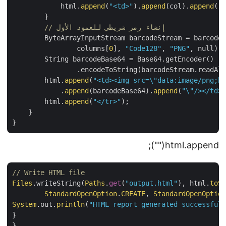
            html.
append
(
"<td>"
).
append
(col).
append
(
        }

// إنشاء رمز شريطي للعمود الأول
        ByteArrayInputStream barcodeStream = barcode
                columns[
0
], 
"Code128"
, 
"PNG"
, null);
        String barcodeBase64 = Base64.getEncoder()

                .encodeToString(barcodeStream.readAl
        html.
append
(
"<td><img src=\"data:image/png;
            .
append
(barcodeBase64).
append
(
"\"/></td
        html.
append
(
"</tr>"
);

    }

");
html.append("
// Write HTML file
Files
.writeString(
Paths
.
get
(
"output.html"
), html.
to
StandardOpenOption
.
CREATE
, 
StandardOpenOpti
System
.out.
println
(
"HTML report generated successfu
}
