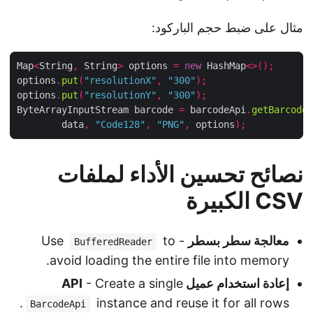
مثال على ضبط حجم الباركود:
Map
<
String
,
 String
>
 options 
=
new
 HashMap
<>();
options
.
put
(
"resolutionX"
,
"300"
);
options
.
put
(
"resolutionY"
,
"300"
);
ByteArrayInputStream barcode 
=
 barcodeApi
.
getBarcod
        data
,
"Code128"
,
"PNG"
,
 options
);
نصائح تحسين الأداء لملفات
CSV الكبيرة
معالجة سطر بسطر
- Use
to
BufferedReader
avoid loading the entire file into memory.
إعادة استخدام عميل API
- Create a single
instance and reuse it for all rows.
BarcodeApi