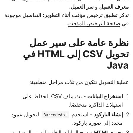
معرف العميل
و
سر العميل
.
تذكر تطبيق ترخيص مؤقت أثناء التطوير؛ التفاصيل موجودة
في
صفحة الترخيص المؤقت
.
نظرة عامة على سير عمل
تحويل CSV إلى HTML في
Java
عملية التحويل تتكون من ثلاث مراحل منطقية:
استخراج البيانات
- بث ملف CSV للحفاظ على
استهلاك الذاكرة منخفضًا.
إنشاء الباركود
- استخدم
لتحويل عمود
BarcodeApi
محدد إلى صورة باركود.
تجميع HTML
- دمج البيانات الخام والصور المشفرة بـ