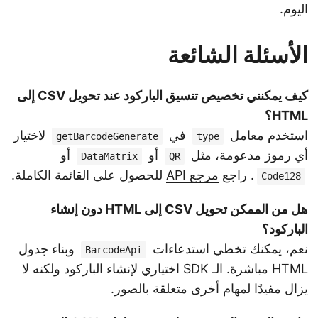
اليوم.
الأسئلة الشائعة
كيف يمكنني تخصيص تنسيق الباركود عند تحويل CSV إلى
HTML؟
استخدم معامل
في
لاختيار
getBarcodeGenerate
type
أي رموز مدعومة، مثل
أو
أو
DataMatrix
QR
. راجع
مرجع API
للحصول على القائمة الكاملة.
Code128
هل من الممكن تحويل CSV إلى HTML دون إنشاء
الباركود؟
نعم، يمكنك تخطي استدعاءات
وبناء جدول
BarcodeApi
HTML مباشرة. الـ SDK اختياري لإنشاء الباركود ولكنه لا
يزال مفيدًا لمهام أخرى متعلقة بالصور.