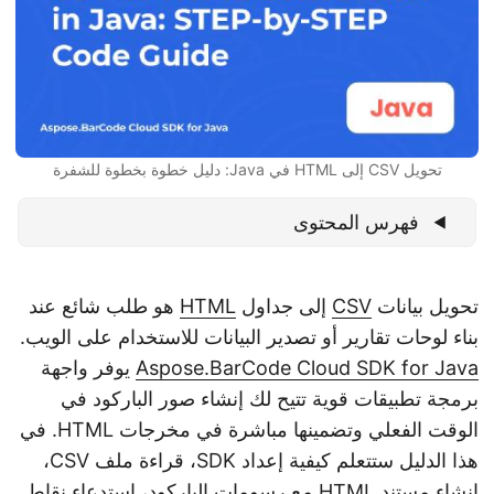
n
تحويل CSV إلى HTML في Java: دليل خطوة بخطوة للشفرة
فهرس المحتوى
تحويل بيانات
CSV
إلى جداول
HTML
هو طلب شائع عند
بناء لوحات تقارير أو تصدير البيانات للاستخدام على الويب.
Aspose.BarCode Cloud SDK for Java
يوفر واجهة
برمجة تطبيقات قوية تتيح لك إنشاء صور الباركود في
الوقت الفعلي وتضمينها مباشرة في مخرجات HTML. في
هذا الدليل ستتعلم كيفية إعداد SDK، قراءة ملف CSV،
إنشاء مستند HTML مع رسومات الباركود، استدعاء نقاط