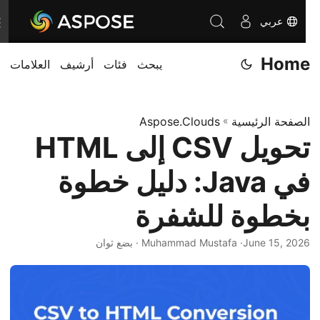
عربي
T
o
Home
يبحث
فئات
أرشيف
العلامات
g
g
l
الصفحة الرئيسية
»
Aspose.Clouds
e
تحويل CSV إلى HTML
n
a
في Java: دليل خطوة
v
i
بخطوة للشفرة
g
June 15, 2026
· Muhammad Mustafa · بضع ثوان
a
t
i
o