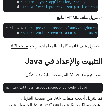
     -H 
"Content-Type: application/json"
     -d 
'{"csvFile":"input.csv","outputFile":"outpu
تنزيل ملف HTML الناتج
curl -X GET 
"https://api.aspose.cloud/v3.0/barcode/
     -H 
"Authorization: Bearer YOUR_ACCESS_TOKEN"
للحصول على قائمة كاملة بالمعلمات، راجع
مرجع API
.
التثبيت والإعداد في Java
أضف تبعية Maven الموضحة سابقًا، ثم شغّل:
قم بتنزيل أحدث ملفات JAR من
صفحة التنزيل
.
أنشئ حسابًا مجانيًا على Aspose Cloud للحصول على