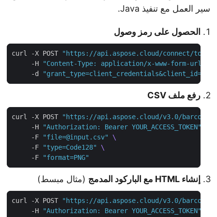
سير العمل مع تنفيذ Java.
الحصول على رمز وصول
curl -X POST 
"https://api.aspose.cloud/connect/toke
     -H 
"Content-Type: application/x-www-form-urlen
     -d 
"grant_type=client_credentials&client_id=YO
رفع ملف CSV
curl -X POST 
"https://api.aspose.cloud/v3.0/barcode
     -H 
"Authorization: Bearer YOUR_ACCESS_TOKEN"
     -F 
"file=@input.csv"
     -F 
"type=Code128"
     -F 
"format=PNG"
إنشاء HTML مع الباركود المدمج
(مثال مبسط)
curl -X POST 
"https://api.aspose.cloud/v3.0/barcode
     -H 
"Authorization: Bearer YOUR_ACCESS_TOKEN"