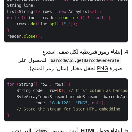
String line
;
List
<
String
[]>
 rows 
=
new
 ArrayList
<>();
while
((
line 
=
 reader
.
readLine
())
!=
null
)
{
    rows
.
add
(
line
.
split
(
","
));
}
reader
.
close
();
إنشاء رموز شريطية لكل صف
: استدعِ
للحصول على
barcodeApi.getBarcodeGenerate
صورة
PNG
لحقل مختار (مثال: رمز المنتج).
for
(
String
[]
 row 
:
 rows
)
{
    String code 
=
 row
[
0
];
// first column as barcod
    ByteArrayInputStream barcodeStream 
=
 barcodeApi
            code
,
"Code128"
,
"PNG"
,
null
);
// Store the stream for later HTML embedding
}
إنشاء جدول HTML
: أضف وسوم
التي تشير
<img>