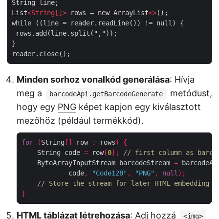
String line;

List
<
String[]
>
 rows = new ArrayList
<>
();

while ((line = reader.readLine()) != null) {

 rows.add(line.split(","));

}

Minden sorhoz vonalkód generálása
: Hívja
meg a
metódust,
barcodeApi.getBarcodeGenerate
hogy egy
PNG
képet kapjon egy kiválasztott
mezőhöz (például termékkód).
for
(
String
[]
 row 
:
 rows
)
{
    String code 
=
 row
[
0
];
// first column as barco
    ByteArrayInputStream barcodeStream 
=
 barcodeAp
            code
,
"Code128"
,
"PNG"
,
null
);
// Store the stream for later HTML embedding
}
HTML táblázat létrehozása
: Adj hozzá
<img>