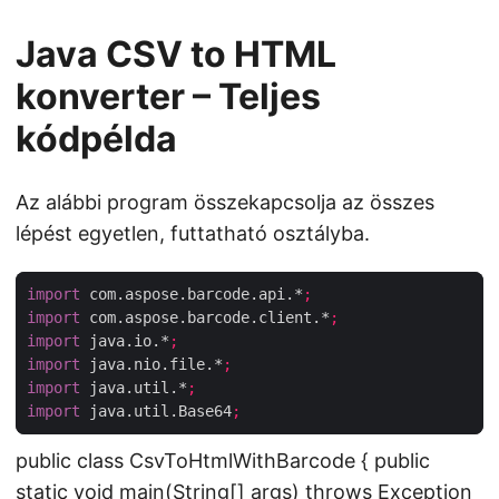
Java CSV to HTML
konverter – Teljes
kódpélda
Az alábbi program összekapcsolja az összes
lépést egyetlen, futtatható osztályba.
import
 com.aspose.barcode.api.*
;
import
 com.aspose.barcode.client.*
;
import
 java.io.*
;
import
 java.nio.file.*
;
import
 java.util.*
;
import
 java.util.Base64
;
public class CsvToHtmlWithBarcode { public
static void main(String[] args) throws Exception