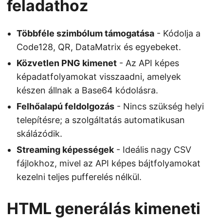
feladathoz
Többféle szimbólum támogatása
- Kódolja a
Code128, QR, DataMatrix és egyebeket.
Közvetlen PNG kimenet
- Az API képes
képadatfolyamokat visszaadni, amelyek
készen állnak a Base64 kódolásra.
Felhőalapú feldolgozás
- Nincs szükség helyi
telepítésre; a szolgáltatás automatikusan
skálázódik.
Streaming képességek
- Ideális nagy CSV
fájlokhoz, mivel az API képes bájtfolyamokat
kezelni teljes pufferelés nélkül.
HTML generálás kimeneti