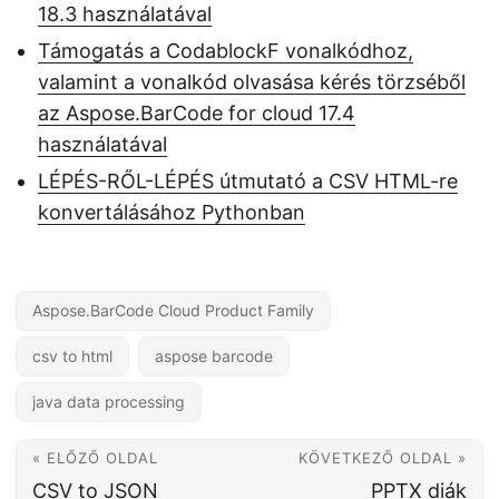
18.3 használatával
Támogatás a CodablockF vonalkódhoz,
valamint a vonalkód olvasása kérés törzséből
az Aspose.BarCode for cloud 17.4
használatával
LÉPÉS-RŐL-LÉPÉS útmutató a CSV HTML-re
konvertálásához Pythonban
Aspose.BarCode Cloud Product Family
csv to html
aspose barcode
java data processing
« ELŐZŐ OLDAL
KÖVETKEZŐ OLDAL »
CSV to JSON
PPTX diák