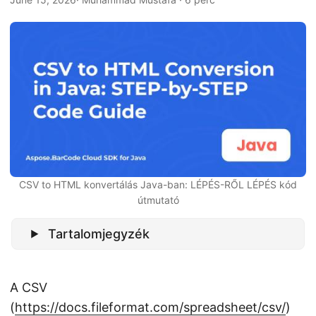
n
CSV to HTML konvertálás Java-ban: LÉPÉS-RŐL LÉPÉS kód
útmutató
Tartalomjegyzék
A CSV
(
https://docs.fileformat.com/spreadsheet/csv/
)