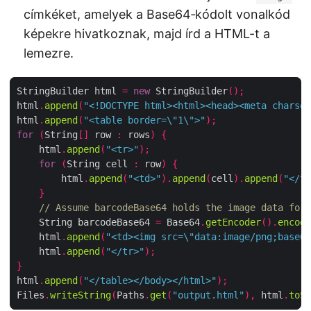
címkéket, amelyek a Base64‑kódolt vonalkód
képekre hivatkoznak, majd írd a HTML-t a
lemezre.
StringBuilder html 
=
new
 StringBuilder
();
html
.
append
(
"<!DOCTYPE html><html><head><meta charset
html
.
append
(
"<table border=\"1\">"
);
for
(
String
[]
 row 
:
 rows
)
{
    html
.
append
(
"<tr>"
);
for
(
String cell 
:
 row
)
{
        html
.
append
(
"<td>"
).
append
(
cell
).
append
(
"</td
}
// Assume barcodeBase64 holds the image data for 
    String barcodeBase64 
=
 Base64
.
getEncoder
().
encode
    html
.
append
(
"<td><img src=\"data:image/png;base64
    html
.
append
(
"</tr>"
);
}
html
.
append
(
"</table></body></html>"
);
Files
.
writeString
(
Paths
.
get
(
"output.html"
),
 html
.
toSt