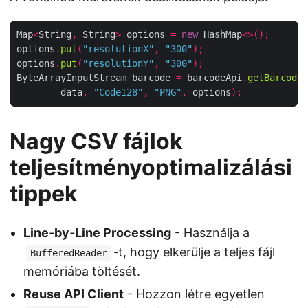
Map
<
String
,
 String
>
 options 
=
new
 HashMap
<>();
options
.
put
(
"resolutionX"
,
"300"
);
options
.
put
(
"resolutionY"
,
"300"
);
ByteArrayInputStream barcode 
=
 barcodeApi
.
getBarcodeG
        data
,
"Code128"
,
"PNG"
,
 options
);
Nagy CSV fájlok
teljesítményoptimalizálási
tippek
Line‑by‑Line Processing
- Használja a
‑t, hogy elkerülje a teljes fájl
BufferedReader
memóriába töltését.
Reuse API Client
- Hozzon létre egyetlen