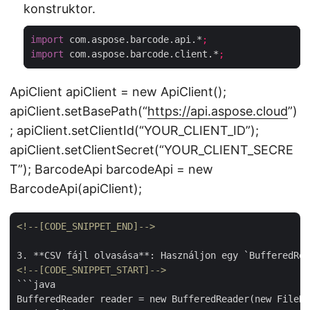
konstruktor.
import
 com.aspose.barcode.api.*
;
import
 com.aspose.barcode.client.*
;
ApiClient apiClient = new ApiClient();
apiClient.setBasePath(“
https://api.aspose.cloud
”)
; apiClient.setClientId(“YOUR_CLIENT_ID”);
apiClient.setClientSecret(“YOUR_CLIENT_SECRE
T”); BarcodeApi barcodeApi = new
BarcodeApi(apiClient);
<!--[CODE_SNIPPET_END]-->
<!--[CODE_SNIPPET_START]-->
```java

BufferedReader reader = new BufferedReader(new FileRe