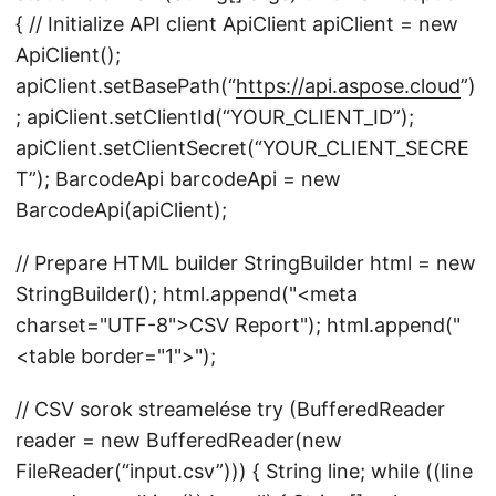
{ // Initialize API client ApiClient apiClient = new
ApiClient();
apiClient.setBasePath(“
https://api.aspose.cloud
”)
; apiClient.setClientId(“YOUR_CLIENT_ID”);
apiClient.setClientSecret(“YOUR_CLIENT_SECRE
T”); BarcodeApi barcodeApi = new
BarcodeApi(apiClient);
// Prepare HTML builder StringBuilder html = new
StringBuilder(); html.append("
<meta
charset="UTF-8">
CSV Report
"); html.append("
<table border="1">");
// CSV sorok streamelése try (BufferedReader
reader = new BufferedReader(new
FileReader(“input.csv”))) { String line; while ((line