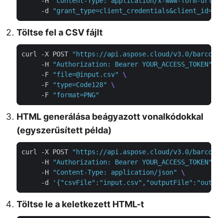
     -H 
"Content-Type: application/x-www-form-urle
     -d 
"grant_type=client_credentials&client_id=Y
Töltse fel a CSV fájlt
curl -X POST 
"https://api.aspose.cloud/v3.0/barcod
     -H 
"Authorization: Bearer YOUR_ACCESS_TOKEN"
     -F 
"file=@input.csv"
     -F 
"type=Code128"
     -F 
"format=PNG"
HTML generálása beágyazott vonalkódokkal
(egyszerűsített példa)
curl -X POST 
"https://api.aspose.cloud/v3.0/barcod
     -H 
"Authorization: Bearer YOUR_ACCESS_TOKEN"
     -H 
"Content-Type: application/json"
     -d 
'{"csvFile":"input.csv","outputFile":"outp
Töltse le a keletkezett HTML-t