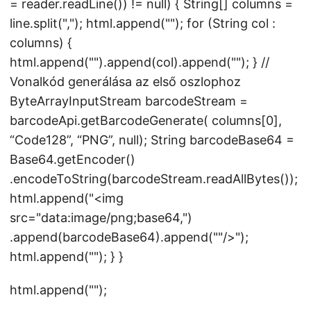
= reader.readLine()) != null) { String[] columns =
line.split(","); html.append("
"); for (String col :
columns) {
html.append("
").append(col).append("
"); } //
Vonalkód generálása az első oszlophoz
ByteArrayInputStream barcodeStream =
barcodeApi.getBarcodeGenerate( columns[0],
“Code128”, “PNG”, null); String barcodeBase64 =
Base64.getEncoder()
.encodeToString(barcodeStream.readAllBytes());
html.append("
<img
src="data:image/png;base64,")
.append(barcodeBase64).append(""/>
");
html.append("
"); } }
html.append("
");