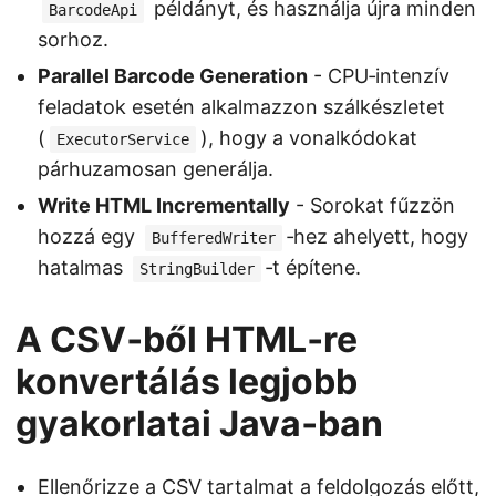
példányt, és használja újra minden
BarcodeApi
sorhoz.
Parallel Barcode Generation
- CPU‑intenzív
feladatok esetén alkalmazzon szálkészletet
(
), hogy a vonalkódokat
ExecutorService
párhuzamosan generálja.
Write HTML Incrementally
- Sorokat fűzzön
hozzá egy
‑hez ahelyett, hogy
BufferedWriter
hatalmas
‑t építene.
StringBuilder
A CSV‑ből HTML‑re
konvertálás legjobb
gyakorlatai Java‑ban
Ellenőrizze a CSV tartalmat a feldolgozás előtt,