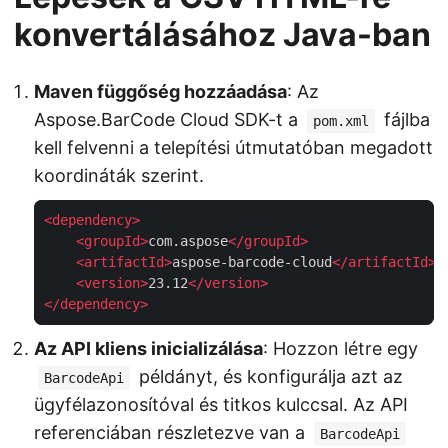
konvertálásához Java-ban
Maven függőség hozzáadása
: Az
Aspose.BarCode Cloud SDK-t a
fájlba
pom.xml
kell felvenni a telepítési útmutatóban megadott
koordináták szerint.
<
dependency
>
<
groupId
>
com.aspose
</
groupId
>
<
artifactId
>
aspose-barcode-cloud
</
artifactId
>
<
version
>
23.12
</
version
>
</
dependency
>
Az API kliens inicializálása
: Hozzon létre egy
példányt, és konfigurálja azt az
BarcodeApi
ügyfélazonosítóval és titkos kulccsal. Az API
referenciában részletezve van a
BarcodeApi