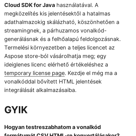
Cloud SDK for Java
használatával. A
megközelítés kis jelentésektől a hatalmas
adathalmazokig skálázható, köszönhetően a
streamingnek, a párhuzamos vonalkód-
generálásnak és a felhőalapú feldolgozásnak.
Termelési környezetben a teljes licencet az
Aspose store-ból vásárolhatja meg; egy
ideiglenes licenc elérhető értékeléshez a
temporary license page
. Kezdje el még ma a
vonalkóddal bővített HTML jelentések
integrálását alkalmazásaiba.
GYIK
Hogyan testreszabhatom a vonalkód
formátumát CSV HTML-re konvertálásakor?