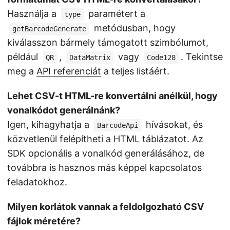
Használja a
paramétert a
type
metódusban, hogy
getBarcodeGenerate
kiválasszon bármely támogatott szimbólumot,
például
,
vagy
. Tekintse
QR
DataMatrix
Code128
meg a
API referenciát
a teljes listáért.
Lehet CSV-t HTML-re konvertálni anélkül, hogy
vonalkódot generálnánk?
Igen, kihagyhatja a
hívásokat, és
BarcodeApi
közvetlenül felépítheti a HTML táblázatot. Az
SDK opcionális a vonalkód generálásához, de
továbbra is hasznos más képpel kapcsolatos
feladatokhoz.
Milyen korlátok vannak a feldolgozható CSV
fájlok méretére?