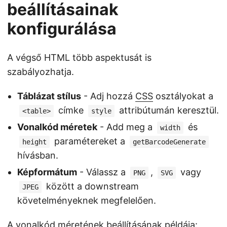
beállításainak
konfigurálása
A végső HTML több aspektusát is
szabályozhatja.
Táblázat stílus
- Adj hozzá
CSS
osztályokat a
címke
attribútumán keresztül.
<table>
style
Vonalkód méretek
- Add meg a
és
width
paramétereket a
height
getBarcodeGenerate
hívásban.
Képformátum
- Válassz a
,
vagy
PNG
SVG
között a downstream
JPEG
követelményeknek megfelelően.
A vonalkód méretének beállításának példája: