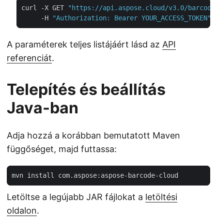
curl -X GET 
"https://api.aspose.cloud/v3.0/barcode
     -H 
"Authorization: Bearer YOUR_ACCESS_TOKEN"
A paraméterek teljes listájáért lásd az
API
referenciát
.
Telepítés és beállítás
Java-ban
Adja hozzá a korábban bemutatott Maven
függőséget, majd futtassa:
Letöltse a legújabb JAR fájlokat a
letöltési
oldalon
.