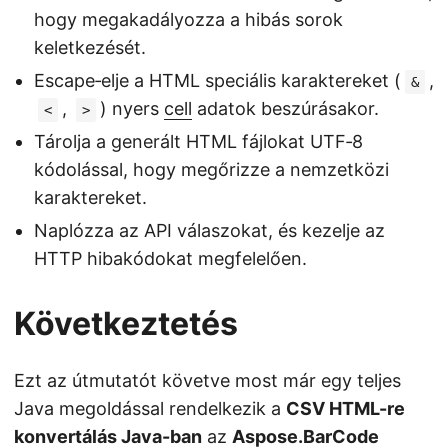
hogy megakadályozza a hibás sorok
keletkezését.
Escape‑elje a HTML speciális karaktereket (
,
&
,
) nyers
cell
adatok beszúrásakor.
<
>
Tárolja a generált HTML fájlokat UTF‑8
kódolással, hogy megőrizze a nemzetközi
karaktereket.
Naplózza az API válaszokat, és kezelje az
HTTP hibakódokat megfelelően.
Következtetés
Ezt az útmutatót követve most már egy teljes
Java megoldással rendelkezik a
CSV HTML-re
konvertálás Java-ban
az
Aspose.BarCode