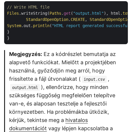
// Write HTML file
Files
.writeString(
Paths
.
get
(
"output.html"
), html.
toSt
StandardOpenOption
.
CREATE
, 
StandardOpenOption
System
.out.
println
(
"HTML report generated successfull
}

Megjegyzés:
Ez a kódrészlet bemutatja az
alapvető funkciókat. Mielőtt a projektjében
használná, győződjön meg arról, hogy
frissítette a fájl útvonalakat (
,
input.csv
), ellenőrizze, hogy minden
output.html
szükséges függőség megfelelően telepítve
van-e, és alaposan tesztelje a fejlesztői
környezetben. Ha problémákba ütközik,
kérjük, tekintse meg a
hivatalos
dokumentációt
vagy lépjen kapcsolatba a