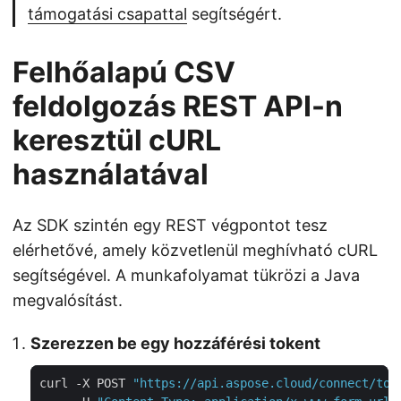
támogatási csapattal
segítségért.
Felhőalapú CSV
feldolgozás REST API-n
keresztül cURL
használatával
Az SDK szintén egy REST végpontot tesz
elérhetővé, amely közvetlenül meghívható cURL
segítségével. A munkafolyamat tükrözi a Java
megvalósítást.
Szerezzen be egy hozzáférési tokent
curl -X POST 
"https://api.aspose.cloud/connect/tok