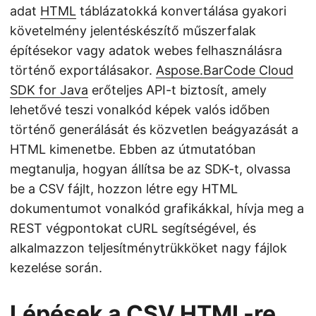
adat
HTML
táblázatokká konvertálása gyakori
követelmény jelentéskészítő műszerfalak
építésekor vagy adatok webes felhasználásra
történő exportálásakor.
Aspose.BarCode Cloud
SDK for Java
erőteljes API-t biztosít, amely
lehetővé teszi vonalkód képek valós időben
történő generálását és közvetlen beágyazását a
HTML kimenetbe. Ebben az útmutatóban
megtanulja, hogyan állítsa be az SDK-t, olvassa
be a CSV fájlt, hozzon létre egy HTML
dokumentumot vonalkód grafikákkal, hívja meg a
REST végpontokat cURL segítségével, és
alkalmazzon teljesítménytrükköket nagy fájlok
kezelése során.
Lépések a CSV HTML-re