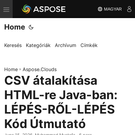
MAGYAR
T
o
Home
g
g
l
Keresés
Kategóriák
Archívum
Címkék
e
n
Home
a
»
Aspose.Clouds
CSV átalakítása
v
i
HTML-re Java-ban:
g
a
LÉPÉS-RŐL-LÉPÉS
t
Kód Útmutató
i
o
June 15, 2026
· Muhammad Mustafa · 6 perc