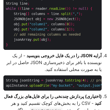
String line
;
while
((
line 
=
 reader
.
readLine
())
!=
null
)
{
    String
[]
 columns 
=
 line
.
split
(
","
);
    JSONObject obj 
=
new
 JSONObject
();
    obj
.
put
(
"column1"
,
 columns
[
0
]);
    obj
.
put
(
"column2"
,
 columns
[
1
]);
// add remaining columns as needed
    jsonArray
.
put
(
obj
);
}
آرایه JSON را در یک فایل خروجی بنویسید
- از یک
نویسنده با بافر برای ذخیره‌سازی JSON حاصل در ابر
یا به صورت محلی استفاده کنید.
String jsonString 
=
 jsonArray
.
toString
(
4
);
// prett
apiInstance
.
uploadFile
(
"my-bucket"
,
"output.json"
,
(اختیاری) پردازش چندنخی را برای فایل‌های بزرگ فعال
کنید
- CSV را به بخش‌های کوچک تقسیم کنید و هر