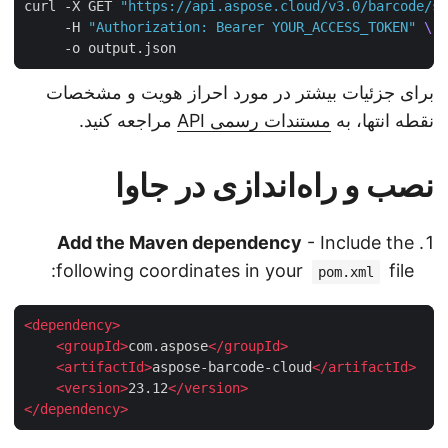
curl -X GET 
"https://api.aspose.cloud/v3.0/barcode/
     -H 
"Authorization: Bearer YOUR_ACCESS_TOKEN"
برای جزئیات بیشتر در مورد احراز هویت و مشخصات
نقطه انتها، به
مستندات رسمی API
مراجعه کنید.
نصب و راه‌اندازی در جاوا
Add the Maven dependency
- Include the
following coordinates in your
file:
pom.xml
<
dependency
>
<
groupId
>
com.aspose
</
groupId
>
<
artifactId
>
aspose-barcode-cloud
</
artifactId
>
<
version
>
23.12
</
version
>
</
dependency
>