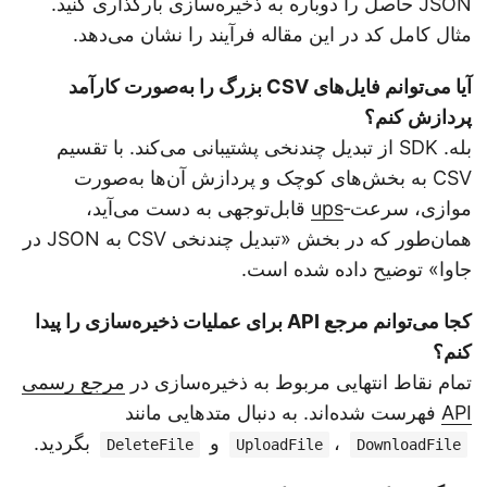
JSON حاصل را دوباره به ذخیره‌سازی بارگذاری کنید.
مثال کامل کد در این مقاله فرآیند را نشان می‌دهد.
آیا می‌توانم فایل‌های CSV بزرگ را به‌صورت کارآمد
پردازش کنم؟
بله. SDK از تبدیل چندنخی پشتیبانی می‌کند. با تقسیم
CSV به بخش‌های کوچک و پردازش آن‌ها به‌صورت
موازی، سرعت‑
ups
قابل‌توجهی به دست می‌آید،
همان‌طور که در بخش «تبدیل چندنخی CSV به JSON در
جاوا» توضیح داده شده است.
کجا می‌توانم مرجع API برای عملیات ذخیره‌سازی را پیدا
کنم؟
تمام نقاط انتهایی مربوط به ذخیره‌سازی در
مرجع رسمی
API
فهرست شده‌اند. به دنبال متدهایی مانند
،
و
بگردید.
DeleteFile
UploadFile
DownloadFile