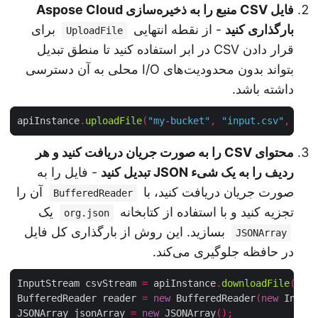
فایل CSV منبع را به ذخیره‌سازی Aspose Cloud
بارگذاری کنید
- از نقطه انتهایی
برای
UploadFile
قرار دادن CSV در ابر استفاده کنید تا منطق تبدیل
بتواند بدون محدودیت‌های I/O محلی به آن دسترسی
داشته باشد.
apiInstance
.
uploadFile
(
"my-bucket"
,
"input.csv"
,
ne
محتوای CSV را به صورت جریان دریافت کنید و هر
ردیف را به یک شیء JSON تبدیل کنید
- فایل را به
صورت جریان دریافت کنید، با
آن را
BufferedReader
تجزیه کنید و با استفاده از کتابخانه
یک
org.json
بسازید. این روش از بارگذاری کل فایل
JSONArray
در حافظه جلوگیری می‌کند.
InputStream csvStream 
=
 apiInstance
.
downloadFile
(
"m
BufferedReader reader 
=
new
 BufferedReader
(
new
 Inpu
JSONArray jsonArray 
=
new
 JSONArray
();