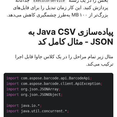
بخش را در یک رشته
جداگانه
ExecutorService
پردازش کنید. این کار زمان تبدیل را برای فایل‌های
بزرگ‌تر از ۱۰۰ MB به‌طرز چشمگیری کاهش می‌دهد.
پیاده‌سازی Java CSV به
JSON - مثال کامل کد
مثال زیر تمام مراحل را در یک کلاس جاوا قابل اجرا
ترکیب می‌کند.
import
 com.aspose.barcode.api.BarcodeApi
;
import
 com.aspose.barcode.client.ApiException
;
import
 org.json.JSONArray
;
import
 org.json.JSONObject
;
import
 java.io.*
;
import
 java.util.concurrent.*
;