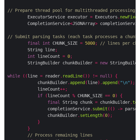
// Prepare thread pool for multithreaded processing
        ExecutorService executor 
=
 Executors
.
newFix
        CompletionService
<
JSONArray
>
 completionServ
// Submit parsing tasks (each task processes a chun
final
int
 CHUNK_SIZE 
=
5000
;
// lines per c
        String line
;
int
 lineCount 
=
0
;
        StringBuilder chunkBuilder 
=
new
 StringBuil
while
((
line 
=
 reader
.
readLine
())
!=
null
)
{
            chunkBuilder
.
append
(
line
).
append
(
"\n"
);
            lineCount
++;
if
(
lineCount 
%
 CHUNK_SIZE 
==
0
)
{
final
 String chunk 
=
 chunkBuilder
.
t
                completionService
.
submit
(()
->
 pars
                chunkBuilder
.
setLength
(
0
);
}
}
// Process remaining lines