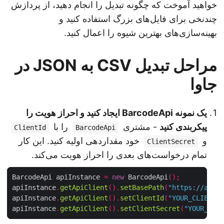
خواهید آموخت که چگونه تبدیل را انجام دهید، از پردازش
چندنخی برای فایل‌های بزرگ استفاده کنید و
بهینه‌سازی‌های بهترین شیوه را اعمال کنید.
مراحل تبدیل CSV به JSON در
جاوا
یک نمونه BarcodeApi ایجاد کنید و احراز هویت را
پیکربندی کنید
- مشتری
را با
ClientId
BarcodeApi
و
خود مقداردهی اولیه کنید. این کار
ClientSecret
تمام درخواست‌های بعدی را احراز هویت می‌کند.
BarcodeApi apiInstance 
=
new
 BarcodeApi
();
apiInstance
.
getApiClient
().
setBasePath
(
"https://api
apiInstance
.
getApiClient
().
setClientId
(
"YOUR_CLIENT
apiInstance
.
getApiClient
().
setClientSecret
(
"YOUR_CL