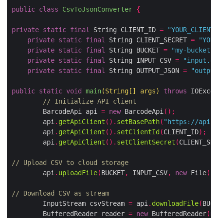
public
class
CsvToJsonConverter
{
private
static
final
 String CLIENT_ID 
=
"YOUR_CLIEN
private
static
final
 String CLIENT_SECRET 
=
"YO
private
static
final
 String BUCKET 
=
"my-bucket
private
static
final
 String INPUT_CSV 
=
"input.
private
static
final
 String OUTPUT_JSON 
=
"outp
public
static
void
main
(
String
[]
 args
)
throws
 IOExc
// Initialize API client
        BarcodeApi api 
=
new
 BarcodeApi
();
        api
.
getApiClient
().
setBasePath
(
"https://api
        api
.
getApiClient
().
setClientId
(
CLIENT_ID
);
        api
.
getApiClient
().
setClientSecret
(
CLIENT_S
// Upload CSV to cloud storage
        api
.
uploadFile
(
BUCKET
,
 INPUT_CSV
,
new
 File
(
// Download CSV as stream
        InputStream csvStream 
=
 api
.
downloadFile
(
BU
        BufferedReader reader 
=
new
 BufferedReader
(