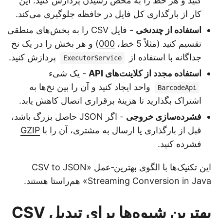
کنید و هر خط را به محض رسیدن پردازش کنید. این
کار از بارگذاری کل فایل در حافظه جلوگیری می‌کند.
استفاده از چندنخی
- فایل CSV را به بخش‌های منطقی
تقسیم کنید (مثلاً 5 خط،
000
) و هر بخش را در یک نخ
جداگانه با استفاده از
پردازش کنید.
ExecutorService
استفاده مجدد از کلاینت‌های API
- یک شیء
واحد ایجاد کنید و آن را بین نخ‌ها به
BarcodeApi
اشتراک بگذارید تا هزینهٔ برقراری اتصال کاهش یابد.
فشرده‌سازی خروجی
- اگر JSON حاصل بزرگ باشد،
قبل از بارگذاری یا ارسال به مشتری، آن را با
GZIP
فشرده کنید.
این تکنیک‌ها با الگوی بهترین‑عمل «CSV to JSON
Streaming Conversion in Java» هم‌راستا هستند.
بهترین شیوه‌ها برای تبدیل CSV