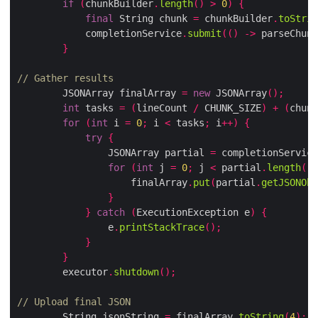
if
(
chunkBuilder
.
length
()
>
0
)
{
final
 String chunk 
=
 chunkBuilder
.
toStr
            completionService
.
submit
(()
->
 parseChu
}
// Gather results
        JSONArray finalArray 
=
new
 JSONArray
();
int
 tasks 
=
(
lineCount 
/
 CHUNK_SIZE
)
+
(
chu
for
(
int
 i 
=
0
;
 i 
<
 tasks
;
 i
++)
{
try
{
                JSONArray partial 
=
 completionServi
for
(
int
 j 
=
0
;
 j 
<
 partial
.
length
(
                    finalArray
.
put
(
partial
.
getJSONO
}
}
catch
(
ExecutionException e
)
{
                e
.
printStackTrace
();
}
}
        executor
.
shutdown
();
// Upload final JSON
        String jsonString 
=
 finalArray
.
toString
(
4
);