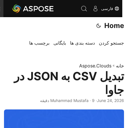
فارسی
T
o
Home
g
g
l
جستجو کردن
دسته بندی ها
بایگانی
برچسب ها
e
n
خانه
»
Aspose.Clouds
a
تبدیل CSV به JSON در
v
i
جاوا
g
a
June 24, 2026
· Muhammad Mustafa · 9 دقیقه
t
i
o