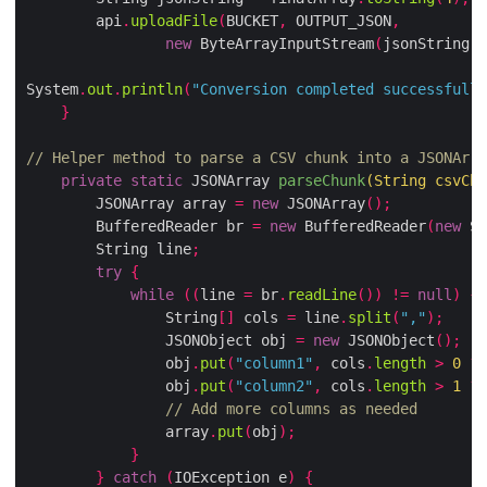
        api
.
uploadFile
(
BUCKET
,
 OUTPUT_JSON
,
new
 ByteArrayInputStream
(
jsonString
System
.
out
.
println
(
"Conversion completed successful
}
// Helper method to parse a CSV chunk into a JSONAr
private
static
 JSONArray 
parseChunk
(
String csvC
        JSONArray array 
=
new
 JSONArray
();
        BufferedReader br 
=
new
 BufferedReader
(
new
 
        String line
;
try
{
while
((
line 
=
 br
.
readLine
())
!=
null
)
                String
[]
 cols 
=
 line
.
split
(
","
);
                JSONObject obj 
=
new
 JSONObject
();
                obj
.
put
(
"column1"
,
 cols
.
length
>
0
                obj
.
put
(
"column2"
,
 cols
.
length
>
1
// Add more columns as needed
                array
.
put
(
obj
);
}
}
catch
(
IOException e
)
{