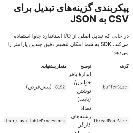
پیکربندی گزینه‌های تبدیل برای
CSV به JSON
در حالی که تبدیل اصلی از I/O استاندارد جاوا استفاده
می‌کند، SDK به شما امکان تنظیم دقیق چندین پارامتر را
می‌دهد:
گزینه
توضیح
مقدار پیشنهادی
اندازهٔ بافر
خواندن/
(پیش‌فرض)
8192
bufferSize
نوشتن
(بایت)
تعداد
رشته‌های
untime().availableProcessors()
threadPoolSize
کارگر
همزمان