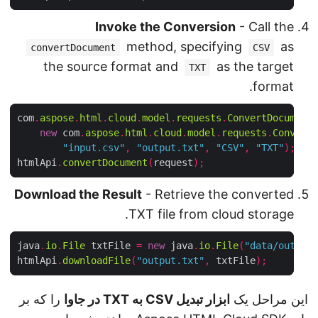
Invoke the Conversion
- Call the
method, specifying
as
convertDocument
CSV
the source format and
as the target
TXT
format.
com
.
aspose
.
html
.
cloud
.
model
.
requests
.
ConvertDocumen
new
 com
.
aspose
.
html
.
cloud
.
model
.
requests
.
Conver
"input.csv"
,
"output.txt"
,
"CSV"
,
"TXT"
);
htmlApi
.
convertDocument
(
request
);
Download the Result
- Retrieve the converted
TXT file from cloud storage.
java
.
io
.
File
 txtFile 
=
new
 java
.
io
.
File
(
"data/outpu
htmlApi
.
downloadFile
(
"output.txt"
,
 txtFile
);
این مراحل یک
ابزار تبدیل CSV به TXT در جاوا
را که بر