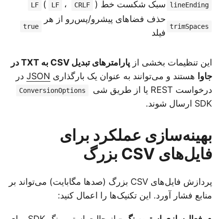
سبک شکست خط (
،
)
LF
LF
CRLF
lineEnding
حذف فضاهای پیشرو/پس‌رو از هر
true
trimSpaces
فیلد
این تنظیمات بخشی از
پارامترهای تبدیل CSV به TXT در
جاوا
هستند و می‌توانند به عنوان یک بارگذاری
JSON
در
درخواست REST یا از طریق شی
ConversionOptions
SDK ارسال شوند.
بهینه‌سازی عملکرد برای
فایل‌های CSV بزرگ
پردازش فایل‌های CSV بزرگ (صدها مگابایت) می‌تواند بر
منابع فشار آورد. این تکنیک‌ها را اعمال کنید:
فعال‌سازی استریمینگ
- از حالت استریمینگ SDK برای