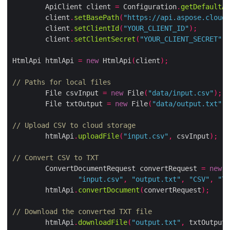
        ApiClient client 
=
 Configuration
.
getDefault
        client
.
setBasePath
(
"https://api.aspose.clou
        client
.
setClientId
(
"YOUR_CLIENT_ID"
);
        client
.
setClientSecret
(
"YOUR_CLIENT_SECRET"
HtmlApi htmlApi 
=
new
 HtmlApi
(
client
);
// Paths for local files
        File csvInput 
=
new
 File
(
"data/input.csv"
);
        File txtOutput 
=
new
 File
(
"data/output.txt"
// Upload CSV to cloud storage
        htmlApi
.
uploadFile
(
"input.csv"
,
 csvInput
);
// Convert CSV to TXT
        ConvertDocumentRequest convertRequest 
=
new
"input.csv"
,
"output.txt"
,
"CSV"
,
"
        htmlApi
.
convertDocument
(
convertRequest
);
// Download the converted TXT file
        htmlApi
.
downloadFile
(
"output.txt"
,
 txtOutpu