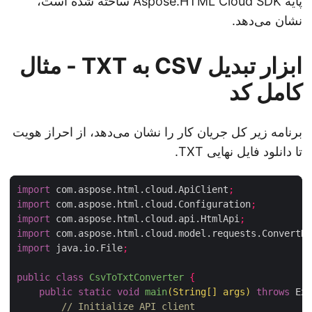
پایه Aspose.HTML Cloud SDK ساخته شده است،
نشان می‌دهد.
ابزار تبدیل CSV به TXT - مثال
کامل کد
برنامه زیر کل جریان کار را نشان می‌دهد، از احراز هویت
تا دانلود فایل نهایی TXT.
import
 com.aspose.html.cloud.ApiClient
;
import
 com.aspose.html.cloud.Configuration
;
import
 com.aspose.html.cloud.api.HtmlApi
;
import
 com.aspose.html.cloud.model.requests.Convert
import
 java.io.File
;
public
class
CsvToTxtConverter
{
public
static
void
main
(
String
[]
 args
)
throws
 E
// Initialize API client