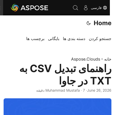
فارسی
T
o
Home
g
g
l
جستجو کردن
دسته بندی ها
بایگانی
برچسب ها
e
n
خانه
»
Aspose.Clouds
a
راهنمای تبدیل CSV به
v
i
TXT در جاوا
g
a
June 26, 2026
· Muhammad Mustafa · 7 دقیقه
t
i
o