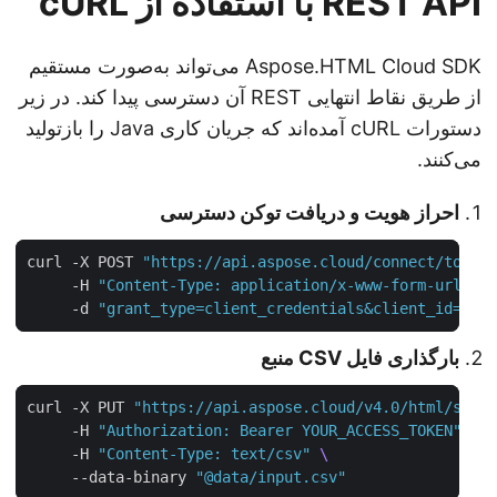
REST API با استفاده از cURL
Aspose.HTML Cloud SDK می‌تواند به‌صورت مستقیم
از طریق نقاط انتهایی REST آن دسترسی پیدا کند. در زیر
دستورات cURL آمده‌اند که جریان کاری Java را بازتولید
می‌کنند.
احراز هویت و دریافت توکن دسترسی
curl -X POST 
"https://api.aspose.cloud/connect/toke
     -H 
"Content-Type: application/x-www-form-urlen
     -d 
"grant_type=client_credentials&client_id=YO
بارگذاری فایل CSV منبع
curl -X PUT 
"https://api.aspose.cloud/v4.0/html/sto
     -H 
"Authorization: Bearer YOUR_ACCESS_TOKEN"
     -H 
"Content-Type: text/csv"
     --data-binary 
"@data/input.csv"