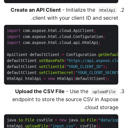
Create an API Client
- Initialize the
HtmlApi
client with your client ID and secret.
import
 com.aspose.html.cloud.ApiClient
;
import
 com.aspose.html.cloud.Configuration
;
import
 com.aspose.html.cloud.api.HtmlApi
;
ApiClient defaultClient 
=
 Configuration
.
getDefaultA
defaultClient
.
setBasePath
(
"https://api.aspose.cloud
defaultClient
.
setClientId
(
"YOUR_CLIENT_ID"
);
defaultClient
.
setClientSecret
(
"YOUR_CLIENT_SECRET"
)
HtmlApi htmlApi 
=
new
 HtmlApi
(
defaultClient
);
Upload the CSV File
- Use the
uploadFile
endpoint to store the source CSV in Aspose
cloud storage.
java
.
io
.
File
 csvFile 
=
new
 java
.
io
.
File
(
"data/input
htmlApi
.
uploadFile
(
"input.csv"
,
 csvFile
);