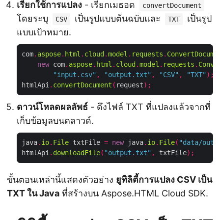
เรียกใช้การแปลง
- เรียกเมธอด
convertDocument
โดยระบุ
เป็นรูปแบบต้นฉบับและ
เป็นรูป
CSV
TXT
แบบเป้าหมาย.
com
.
aspose
.
html
.
cloud
.
model
.
requests
.
ConvertDocume
new
 com
.
aspose
.
html
.
cloud
.
model
.
requests
.
Conve
"input.csv"
,
"output.txt"
,
"CSV"
,
"TXT"
);
htmlApi
.
convertDocument
(
request
);
ดาวน์โหลดผลลัพธ์
- ดึงไฟล์ TXT ที่แปลงแล้วจากที่
เก็บข้อมูลบนคลาวด์.
java
.
io
.
File
 txtFile 
=
new
 java
.
io
.
File
(
"data/outp
htmlApi
.
downloadFile
(
"output.txt"
,
 txtFile
);
ขั้นตอนเหล่านี้แสดงตัวอย่าง
ยูทิลิตี้การแปลง CSV เป็น
TXT ใน Java
ที่สร้างบน Aspose.HTML Cloud SDK.