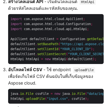
สร้างไคลเอนต์ API
- เริ่มต้นไคลเอนต์
HtmlApi
ด้วยรหัสไคลเอนต์และรหัสลับของคุณ.
import
 com.aspose.html.cloud.ApiClient
;
import
 com.aspose.html.cloud.Configuration
;
import
 com.aspose.html.cloud.api.HtmlApi
;
ApiClient defaultClient 
=
 Configuration
.
getDefault
defaultClient
.
setBasePath
(
"https://api.aspose.clou
defaultClient
.
setClientId
(
"YOUR_CLIENT_ID"
);
defaultClient
.
setClientSecret
(
"YOUR_CLIENT_SECRET"
HtmlApi htmlApi 
=
new
 HtmlApi
(
defaultClient
);
อัปโหลดไฟล์ CSV
- ใช้ endpoint
uploadFile
เพื่อจัดเก็บไฟล์ CSV ต้นฉบับในที่เก็บข้อมูลของ
Aspose cloud.
java
.
io
.
File
 csvFile 
=
new
 java
.
io
.
File
(
"data/inpu
htmlApi
.
uploadFile
(
"input.csv"
,
 csvFile
);