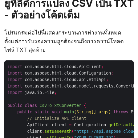
ยูทิลิตี้การแปลง CSV เป็น TXT
- ตัวอย่างโค้ดเต็ม
โปรแกรมต่อไปนี้แสดงกระบวนการทำงานทั้งหมด
ตั้งแต่การรับรองความถูกต้องจนถึงการดาวน์โหลด
ไฟล์ TXT สุดท้าย
import
 com.aspose.html.cloud.ApiClient
;
import
 com.aspose.html.cloud.Configuration
;
import
 com.aspose.html.cloud.api.HtmlApi
;
import
 com.aspose.html.cloud.model.requests.ConvertDo
import
 java.io.File
;
public
class
CsvToTxtConverter
{
public
static
void
main
(
String
[]
 args
)
throws
 Exc
// Initialize API client
        ApiClient client 
=
 Configuration
.
getDefaultAp
        client
.
setBasePath
(
"https://api.aspose.cloud"
        client
.
setClientId
(
"YOUR_CLIENT_ID"
);