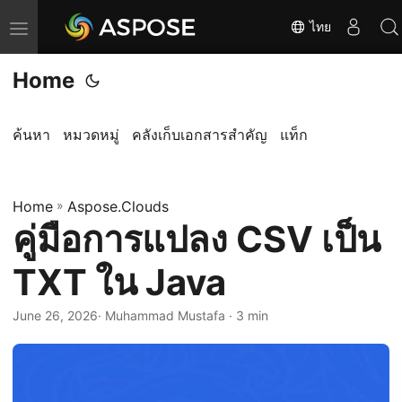
ไทย
T
o
Home
g
g
l
ค้นหา
หมวดหมู่
คลังเก็บเอกสารสำคัญ
แท็ก
e
n
Home
a
»
Aspose.Clouds
คู่มือการแปลง CSV เป็น
v
i
TXT ใน Java
g
a
June 26, 2026
· Muhammad Mustafa · 3 min
t
i
o