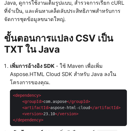
Java, ดูการใช้งานเต็มรูปแบบ, สำรวจการเรียก cURL
ที่จำเป็น, และค้นหาเคล็ดลับประสิทธิภาพสำหรับการ
จัดการชุดข้อมูลขนาดใหญ่.
ขั้นตอนการแปลง CSV เป็น
TXT ใน Java
เพิ่มการอ้างอิง SDK
- ใช้ Maven เพื่อเพิ่ม
Aspose.HTML Cloud SDK สำหรับ Java ลงใน
โครงการของคุณ.
<
dependency
>
<
groupId
>
com.aspose
</
groupId
>
<
artifactId
>
aspose-html-cloud
</
artifactId
>
<
version
>
23.10
</
version
>
</
dependency
>