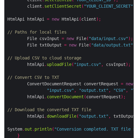
        client
.
setClientSecret
(
"YOUR_CLIENT_SECRET"
);
HtmlApi htmlApi 
=
new
 HtmlApi
(
client
);
// Paths for local files
        File csvInput 
=
new
 File
(
"data/input.csv"
);
        File txtOutput 
=
new
 File
(
"data/output.txt"
);
// Upload CSV to cloud storage
        htmlApi
.
uploadFile
(
"input.csv"
,
 csvInput
);
// Convert CSV to TXT
        ConvertDocumentRequest convertRequest 
=
new
 C
"input.csv"
,
"output.txt"
,
"CSV"
,
"TX
        htmlApi
.
convertDocument
(
convertRequest
);
// Download the converted TXT file
        htmlApi
.
downloadFile
(
"output.txt"
,
 txtOutput
)
System
.
out
.
println
(
"Conversion completed. TXT file sa
}