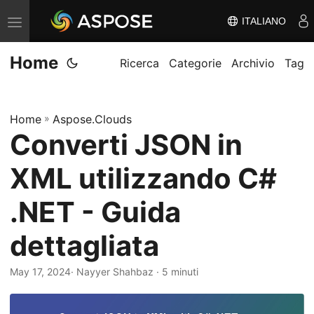
ITALIANO
V
ä
Home
x
Ricerca
Categorie
Archivio
Tag
l
a
Home
»
Aspose.Clouds
n
Converti JSON in
a
v
XML utilizzando C#
i
g
.NET - Guida
e
dettagliata
r
i
May 17, 2024
· Nayyer Shahbaz · 5 minuti
n
g