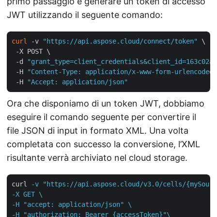
primo passaggio è generare un token di accesso
JWT utilizzando il seguente comando:
curl
 -v 
"https://api.aspose.cloud/connect/token"
 \

 -X POST \

 -d 
"grant_type=client_credentials&client_id=163c02a1
 -H 
"Content-Type: application/x-www-form-urlencoded"
 -H 
"Accept: application/json"
Ora che disponiamo di un token JWT, dobbiamo
eseguire il comando seguente per convertire il
file JSON di input in formato XML. Una volta
completata con successo la conversione, l’XML
risultante verrà archiviato nel cloud storage.
curl
-v "https://api.aspose.cloud/v3.0/cells/{mySourc
-X GET \

-H "accept: application/json" \

-H "authorization: Bearer {accessToken}"\
