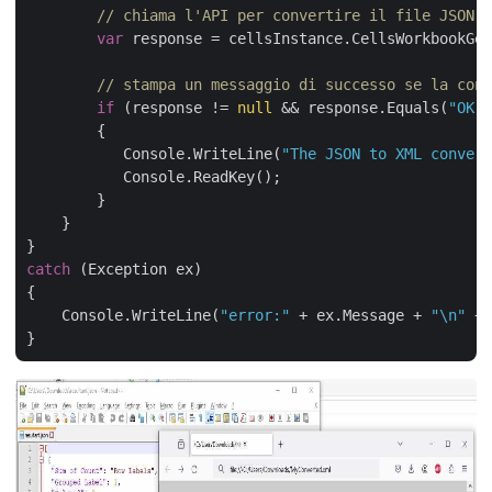
// chiama l'API per convertire il file JSON i
var
 response = cellsInstance.CellsWorkbookGet
// stampa un messaggio di successo se la conv
if
 (response != 
null
 && response.Equals(
"OK"
)
        {

           Console.WriteLine(
"The JSON to XML convers
           Console.ReadKey();

        }

    }

catch
 (Exception ex)

{

    Console.WriteLine(
"error:"
 + ex.Message + 
"\n"
 + 