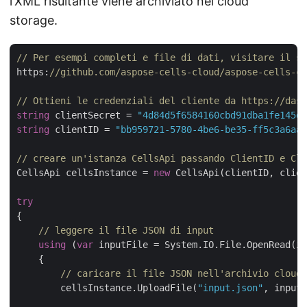
l’XML risultante viene archiviato nel cloud
storage.
// Per esempi completi e file di dati, visitare il si
https:
//github.com/aspose-cells-cloud/aspose-cells-cl
// Ottieni le credenziali del cliente da https://dash
string
 clientSecret = 
"4d84d5f6584160cbd91dba1fe145db
string
 clientID = 
"bb959721-5780-4be6-be35-ff5c3a6aa4
// creare un'istanza CellsApi passando ClientID e Cli
CellsApi cellsInstance = 
new
 CellsApi(clientID, clien
try
{

// leggere il file JSON di input
using
 (
var
 inputFile = System.IO.File.OpenRead(in
    {

// caricare il file JSON nell'archivio cloud
        cellsInstance.UploadFile(
"input.json"
, inputF