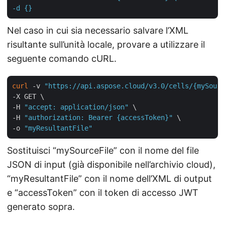
-d {}
Nel caso in cui sia necessario salvare l’XML
risultante sull’unità locale, provare a utilizzare il
seguente comando cURL.
curl
 -v 
"https://api.aspose.cloud/v3.0/cells/{mySourc
-X GET \

-H 
"accept: application/json"
 \

-H 
"authorization: Bearer {accessToken}"
 \

-o 
"myResultantFile"
Sostituisci “mySourceFile” con il nome del file
JSON di input (già disponibile nell’archivio cloud),
“myResultantFile” con il nome dell’XML di output
e “accessToken” con il token di accesso JWT
generato sopra.