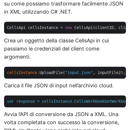
su come possiamo trasformare facilmente JSON
in XML utilizzando C# .NET.
CellsApi cellsInstance = 
new
Crea un oggetto della classe CellsApi in cui
passiamo le credenziali del client come
argomenti.
cellsInstance
.UploadFile(
"input.json"
, inputFile
2
Carica il file JSON di input nell’archivio cloud.
var
response
=
cellsInstance.CellsWorkbookGetWorkbook
Avvia l’API di conversione da JSON a XML. Una
volta completata con successo la conversione,