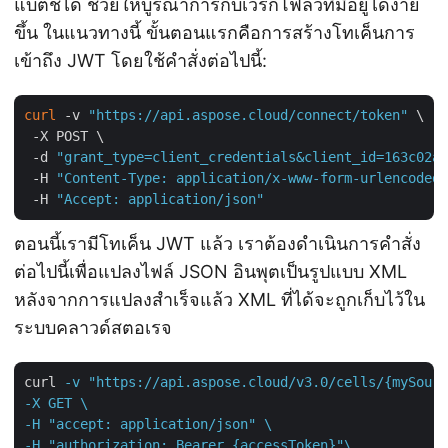
แบตช์ได้ ช่วยให้บูรณาการกับเวิร์กโฟลว์ที่มีอยู่ได้ง่าย
ขึ้น ในแนวทางนี้ ขั้นตอนแรกคือการสร้างโทเค็นการ
เข้าถึง JWT โดยใช้คำสั่งต่อไปนี้:
curl
 -v 
"https://api.aspose.cloud/connect/token"
 \

 -X POST \

 -d 
"grant_type=client_credentials&client_id=163c02a1
 -H 
"Content-Type: application/x-www-form-urlencoded"
 -H 
"Accept: application/json"
ตอนนี้เรามีโทเค็น JWT แล้ว เราต้องดำเนินการคำสั่ง
ต่อไปนี้เพื่อแปลงไฟล์ JSON อินพุตเป็นรูปแบบ XML
หลังจากการแปลงสำเร็จแล้ว XML ที่ได้จะถูกเก็บไว้ใน
ระบบคลาวด์สตอเรจ
curl
-v "https://api.aspose.cloud/v3.0/cells/{mySourc
-X GET \

-H "accept: application/json" \

-H "authorization: Bearer {accessToken}"\
