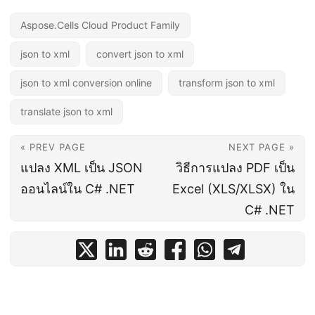
Aspose.Cells Cloud Product Family
json to xml
convert json to xml
json to xml conversion online
transform json to xml
translate json to xml
« PREV PAGE
NEXT PAGE »
แปลง XML เป็น JSON
วิธีการแปลง PDF เป็น
ออนไลน์ใน C# .NET
Excel (XLS/XLSX) ใน
C# .NET