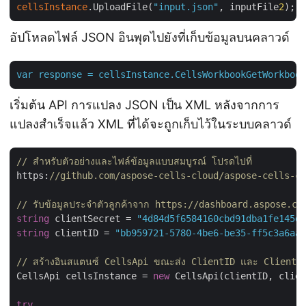
cellsInstance
.UploadFile(
"input.json"
, inputFile
2
อัปโหลดไฟล์ JSON อินพุตไปยังที่เก็บข้อมูลบนคลาวด์
var
response
=
cellsInstance.CellsWorkbookGetWorkbook
เริ่มต้น API การแปลง JSON เป็น XML หลังจากการ
แปลงสำเร็จแล้ว XML ที่ได้จะถูกเก็บไว้ในระบบคลาวด์
// สำหรับตัวอย่างและไฟล์ข้อมูลแบบสมบูรณ์ โปรดไปที่ 
https:
//github.com/aspose-cells-cloud/aspose-cells-cl
// รับข้อมูลประจำตัวลูกค้าจาก https://dashboard.aspose.cl
string
 clientSecret = 
"4d84d5f6584160cbd91dba1fe145db
string
 clientID = 
"bb959721-5780-4be6-be35-ff5c3a6aa4
// สร้างอินสแตนซ์ CellsApi ขณะส่ง ClientID และ ClientS
CellsApi cellsInstance = 
new
 CellsApi(clientID, clien
try