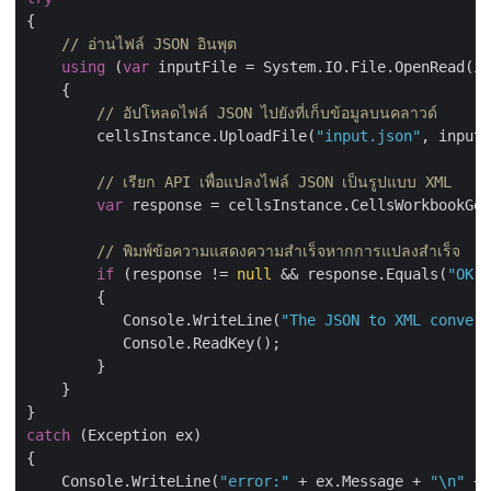
{

// อ่านไฟล์ JSON อินพุต
using
 (
var
 inputFile = System.IO.File.OpenRead(in
    {

// อัปโหลดไฟล์ JSON ไปยังที่เก็บข้อมูลบนคลาวด์
        cellsInstance.UploadFile(
"input.json"
, inputF
// เรียก API เพื่อแปลงไฟล์ JSON เป็นรูปแบบ XML
var
 response = cellsInstance.CellsWorkbookGet
// พิมพ์ข้อความแสดงความสำเร็จหากการแปลงสำเร็จ
if
 (response != 
null
 && response.Equals(
"OK"
)
        {

           Console.WriteLine(
"The JSON to XML convers
           Console.ReadKey();

        }

    }

catch
 (Exception ex)

{

    Console.WriteLine(
"error:"
 + ex.Message + 
"\n"
 + 