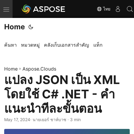
ไทย
T
o
Home
g
g
l
ค้นหา
หมวดหมู่
คลังเก็บเอกสารสำคัญ
แท็ก
e
n
Home
a
»
Aspose.Clouds
แปลง JSON เป็น XML
v
i
โดยใช้ C# .NET - คำ
g
a
แนะนำทีละขั้นตอน
t
i
May 17, 2024
· นายเยอร์ ชาห์บาซ · 3 min
o