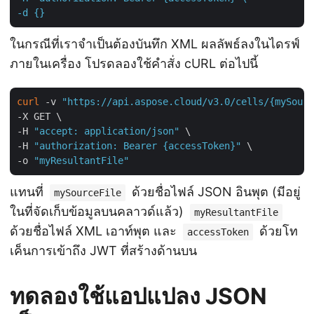
-d {}
ในกรณีที่เราจำเป็นต้องบันทึก XML ผลลัพธ์ลงในไดรฟ์
ภายในเครื่อง โปรดลองใช้คำสั่ง cURL ต่อไปนี้
curl
 -v 
"https://api.aspose.cloud/v3.0/cells/{mySourc
-X GET \

-H 
"accept: application/json"
 \

-H 
"authorization: Bearer {accessToken}"
 \

-o 
"myResultantFile"
แทนที่
ด้วยชื่อไฟล์ JSON อินพุต (มีอยู่
mySourceFile
ในที่จัดเก็บข้อมูลบนคลาวด์แล้ว)
myResultantFile
ด้วยชื่อไฟล์ XML เอาท์พุต และ
ด้วยโท
accessToken
เค็นการเข้าถึง JWT ที่สร้างด้านบน
ทดลองใช้แอปแปลง JSON