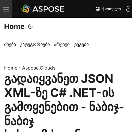
ქართული
T
o
Home
g
g
l
ძიება
კატეგორიები
არქივი
ტეგები
e
n
Home
a
»
Aspose.Clouds
გადაიყვანეთ JSON
v
i
XML-ზე C# .NET-ის
g
a
გამოყენებით - ნაბიჯ-
t
ნაბიჯ
i
o