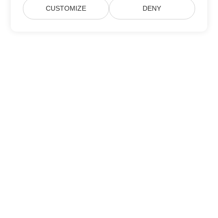
CUSTOMIZE
DENY
Home
Products
New Releases
Pricing