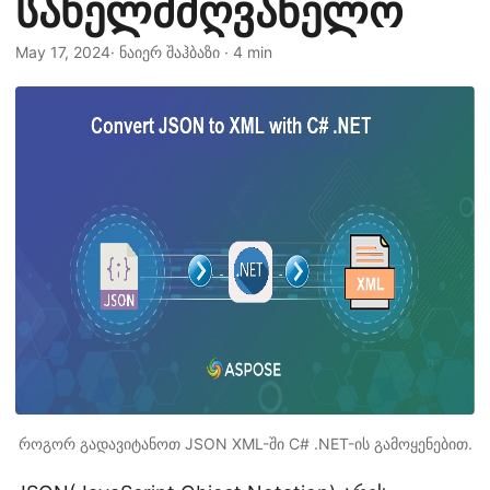
სახელმძღვანელო
n
May 17, 2024
· ნაიერ შაჰბაზი · 4 min
როგორ გადავიტანოთ JSON XML-ში C# .NET-ის გამოყენებით.