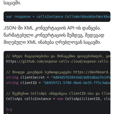
საცავში.
var
response
=
cellsInstance.CellsWorkbookGetWorkbook
JSON-ში XML კონვერტაციის API-ის დაწყება.
წარმატებული კონვერტაციის შემდეგ, შედეგად
მიღებული XML ინახება ღრუბლოვან საცავში.
// სრული მაგალითებისა და მონაცემთა ფაილებისთვის, გთხო
https:
//github.com/aspose-cells-cloud/aspose-cells-cl
// მიიღეთ კლიენტის სერთიფიკატები https://dashboard.as
string
 clientSecret = 
"4d84d5f6584160cbd91dba1fe145db
string
 clientID = 
"bb959721-5780-4be6-be35-ff5c3a6aa4
// შექმენით CellsApi ინსტანცია ClientID-ისა და Client
CellsApi cellsInstance = 
new
 CellsApi(clientID, clien
try