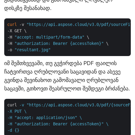
დისკზე შესანახად.
curl
 -v 
"https://api.aspose.cloud/v3.0/pdf/sourceFile
-X GET \

-H 
"accept: multipart/form-data"
 \

-H 
"authorization: Bearer {accessToken}"
 \

-o 
"resultant.jpg"
იმ შემთხვევაში, თუ გვჭირდება PDF ფაილის
ჩატვირთვა ღრუბლოვანი საცავიდან და ასევე
გვინდა შევინახოთ გამომავალი ღრუბლოვან
საცავში, გთხოვთ შეასრულოთ შემდეგი ბრძანება.
curl
-v "https://api.aspose.cloud/v3.0/pdf/{sourceFil
-X PUT \

-H "accept: application/json" \

-H "authorization: Bearer {accessToken}" \

-d {}