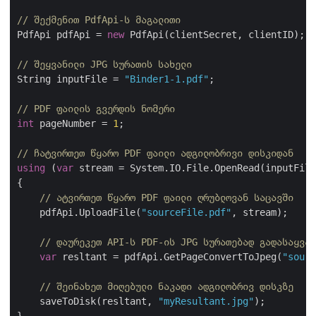
// შექმენით PdfApi-ს მაგალითი
PdfApi pdfApi = 
new
 PdfApi(clientSecret, clientID);

// შეყვანილი JPG სურათის სახელი
String inputFile = 
"Binder1-1.pdf"
;

// PDF ფაილის გვერდის ნომერი
int
 pageNumber = 
1
;

// ჩატვირთეთ წყარო PDF ფაილი ადგილობრივი დისკიდან
using
 (
var
 stream = System.IO.File.OpenRead(inputFile
{

// ატვირთეთ წყარო PDF ფაილი ღრუბლოვან საცავში
    pdfApi.UploadFile(
"sourceFile.pdf"
, stream);

// დაურეკეთ API-ს PDF-ის JPG სურათებად გადასაყვან
var
 resltant = pdfApi.GetPageConvertToJpeg(
"sourc
// შეინახეთ მიღებული ნაკადი ადგილობრივ დისკზე
    saveToDisk(resltant, 
"myResultant.jpg"
);
