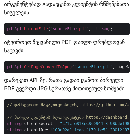
არგუმენტებად გადავცემთ კლიენტის რწმუნებათა
სიგელებს.
pdfApi
.UploadFile
("
sourceFile
.pdf
", 
stream
ატვირთეთ შეყვანილი PDF ფაილი ღრუბლოვან
საცავში.
pdfApi
.GetPageConvertToJpeg
(
"sourceFile.pdf"
, pageNum
დარეკეთ API-ზე, რათა გადაიყვანოთ პირველი
PDF გვერდი JPG სურათზე მითითებულ ზომებში.
// დამატებითი მაგალითებისთვის, https://github.com/asp
// მიიღეთ კლიენტის სერთიფიკატები https://dashboard.as
string
 clientSecret = 
"c71cfe618cc6c0944f8f96bdef9813
string
 clientID = 
"163c02a1-fcaa-4f79-be54-33012487e7