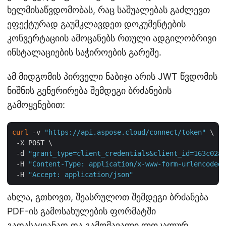
ხელმისაწვდომობას, რაც საშუალებას გაძლევთ
ეფექტურად გაუმკლავდეთ დოკუმენტების
კონვერტაციის ამოცანებს რთული ადგილობრივი
ინსტალაციების საჭიროების გარეშე.
ამ მიდგომის პირველი ნაბიჯი არის JWT წვდომის
ნიშნის გენერირება შემდეგი ბრძანების
გამოყენებით:
curl
 -v 
"https://api.aspose.cloud/connect/token"
 \

 -X POST \

 -d 
"grant_type=client_credentials&client_id=163c02a1
 -H 
"Content-Type: application/x-www-form-urlencoded"
 -H 
"Accept: application/json"
ახლა, გთხოვთ, შეასრულოთ შემდეგი ბრძანება
PDF-ის გამოსახულების ფორმატში
გადასაყვანად და გამომავალი ლოკალურ