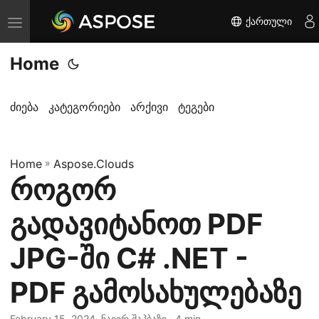
ქართული
T
o
Home
g
g
l
ძიება
კატეგორიები
არქივი
ტეგები
e
n
Home
a
»
Aspose.Clouds
როგორ
v
i
გადავიტანოთ PDF
g
a
JPG-ში C# .NET -
t
PDF გამოსახულებაზე
i
o
February 15, 2024
· ნაიერ შაჰბაზი · 4 min