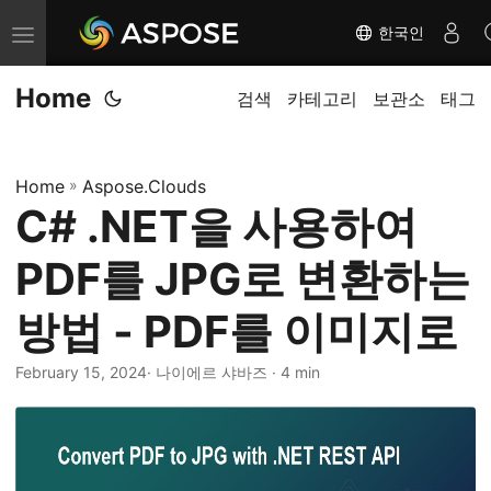
한국인
내
비
Home
게
검색
카테고리
보관소
태그
이
션
Home
»
Aspose.Clouds
전
C# .NET을 사용하여
환
PDF를 JPG로 변환하는
방법 - PDF를 이미지로
February 15, 2024
· 나이에르 샤바즈 · 4 min