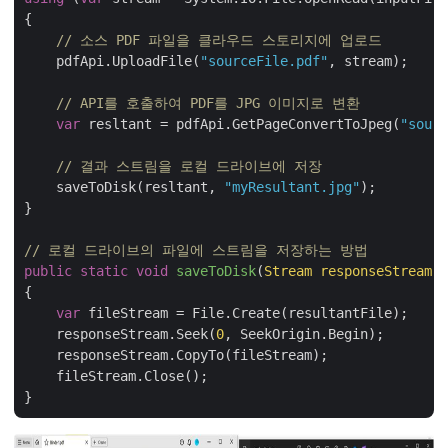
{

// 소스 PDF 파일을 클라우드 스토리지에 업로드
    pdfApi.UploadFile(
"sourceFile.pdf"
, stream);

// API를 호출하여 PDF를 JPG 이미지로 변환
var
 resltant = pdfApi.GetPageConvertToJpeg(
"sourc
// 결과 스트림을 로컬 드라이브에 저장
    saveToDisk(resltant, 
"myResultant.jpg"
);

}

// 로컬 드라이브의 파일에 스트림을 저장하는 방법
public
static
void
saveToDisk
(
Stream responseStream,
{

var
 fileStream = File.Create(resultantFile);

    responseStream.Seek(
0
, SeekOrigin.Begin);

    responseStream.CopyTo(fileStream);

    fileStream.Close();
