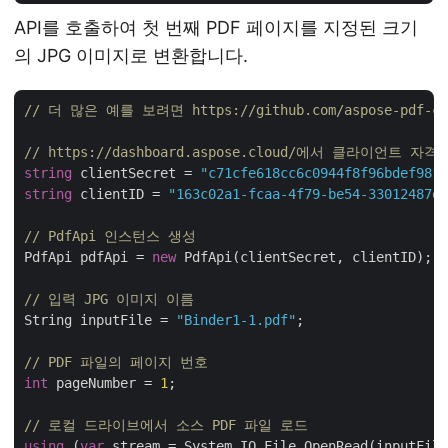
API를 호출하여 첫 번째 PDF 페이지를 지정된 크기
의 JPG 이미지로 변환합니다.
// 더 많은 예를 보려면 https://github.com/aspose-pdf-clo
// https://dashboard.aspose.cloud/에서 클라이언트 
string
 clientSecret = 
"c71cfe618cc6c0944f8f96bdef9813
string
 clientID = 
"163c02a1-fcaa-4f79-be54-33012487e7
// PdfApi 인스턴스 생성
PdfApi pdfApi = 
new
 PdfApi(clientSecret, clientID);

// 입력 JPG 이미지 이름
String inputFile = 
"Binder1-1.pdf"
;

// PDF 파일의 페이지 번호
int
 pageNumber = 
1
;

// 로컬 드라이브에서 소스 PDF 파일 로드
using
 (
var
 stream = System.IO.File.OpenRead(inputFile