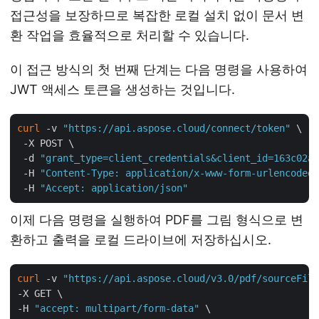
접근성을 보장하므로 복잡한 로컬 설치 없이 문서 변
환 작업을 효율적으로 처리할 수 있습니다.
이 접근 방식의 첫 번째 단계는 다음 명령을 사용하여
JWT 액세스 토큰을 생성하는 것입니다.
curl
 -v 
"https://api.aspose.cloud/connect/token"
 \

 -X POST \

 -d 
"grant_type=client_credentials&client_id=163c02a1
 -H 
"Content-Type: application/x-www-form-urlencoded"
 -H 
"Accept: application/json"
이제 다음 명령을 실행하여 PDF를 그림 형식으로 변
환하고 출력을 로컬 드라이브에 저장하십시오.
curl
 -v 
"https://api.aspose.cloud/v3.0/pdf/sourceFile
-X GET \

-H 
"accept: multipart/form-data"
 \
