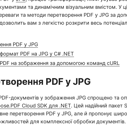
ументами та динамічним візуальним вмістом. У ці
ереваги та методи перетворення PDF у JPG за до
дозволить вам з легкістю розкрити весь потенціа
ення PDF у JPG
формат PDF на JPG у C# .NET
 PDF на зображення за допомогою команд cURL
етворення PDF у JPG
PDF-документів у зображення JPG спрощено та оп
ose.PDF Cloud SDK для .NET
. Цей надійний пакет 
вне перетворення PDF у JPG, але й пропонує шир
ливостей для комплексної обробки документів. К