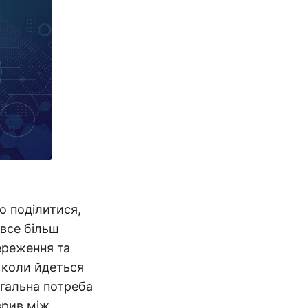
о поділитися,
все більш
ереження та
 коли йдеться
агальна потреба
зрив між