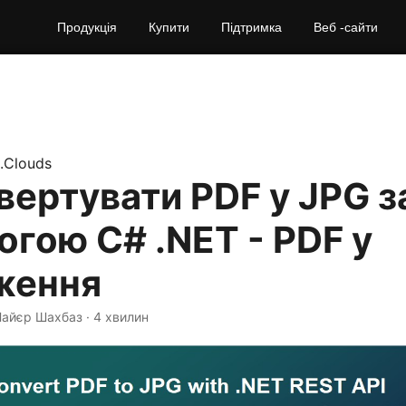
Продукція
Купити
Підтримка
Веб -сайти
.Clouds
вертувати PDF у JPG з
гою C# .NET - PDF у
ження
Найєр Шахбаз · 4 хвилин