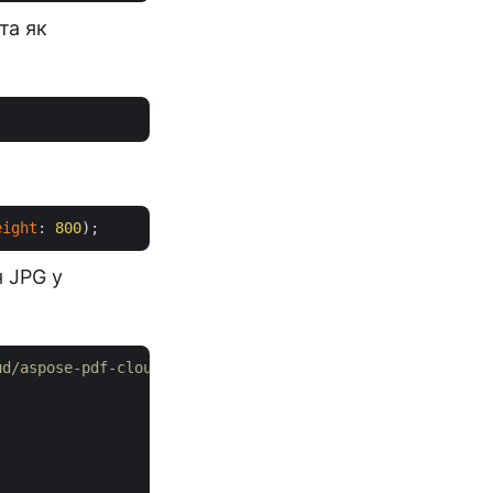
та як
eight
: 
800
 JPG у
ud/aspose-pdf-cloud-dotnet/tree/master/Examples