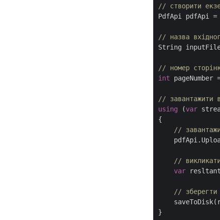
// створити екз
PdfApi pdfApi =
// назва вхідно
String inputFil
// номер сторін
int
 pageNumber 
// завантажити 
using
 (
var
 stre
{

// завантаж
    pdfApi.Uplo
// викликат
var
 resltan
// зберегти
    saveToDisk(
}
