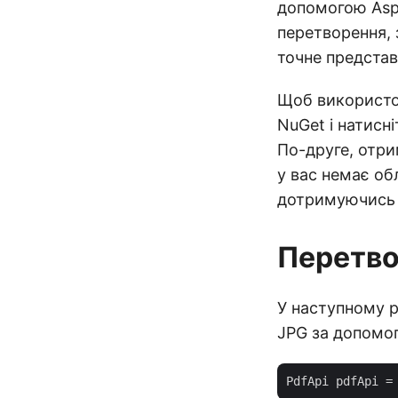
допомогою Asp
перетворення, 
точне представ
Щоб використо
NuGet і натисн
По-друге, отри
у вас немає об
дотримуючись і
Перетво
У наступному р
JPG за допомо
PdfApi pdfApi =