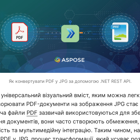
Як конвертувати PDF у JPG за допомогою .NET REST API.
 універсальний візуальний вміст, яким можна легк
ворювати PDF-документи на зображення JPG стає 
оча файли
PDF
зазвичай використовуються для зб
я документів, вони часто створюють обмеження,
ість та мультимедійну інтеграцію. Таким чином, н
 PDF у
JPG
, процес трансформації, який усуває ро