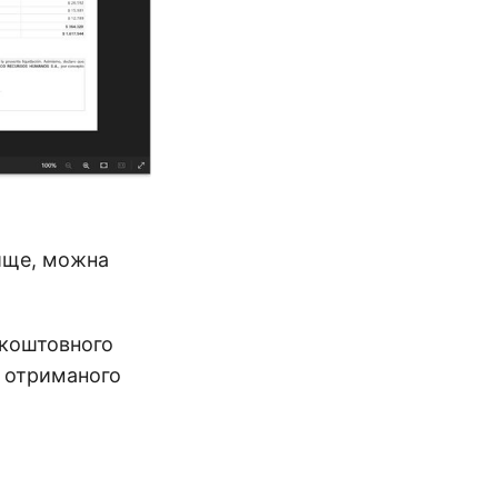
вище, можна
зкоштовного
 отриманого