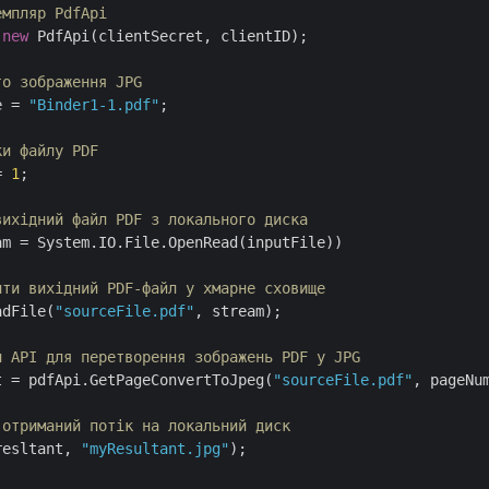
емпляр PdfApi
 
new
 PdfApi(clientSecret, clientID);

го зображення JPG
e = 
"Binder1-1.pdf"
;

ки файлу PDF
= 
1
;

вихідний файл PDF з локального диска
am = System.IO.File.OpenRead(inputFile))

ити вихідний PDF-файл у хмарне сховище
adFile(
"sourceFile.pdf"
, stream);

и API для перетворення зображень PDF у JPG
t = pdfApi.GetPageConvertToJpeg(
"sourceFile.pdf"
, pageNu
 отриманий потік на локальний диск
resltant, 
"myResultant.jpg"
);
