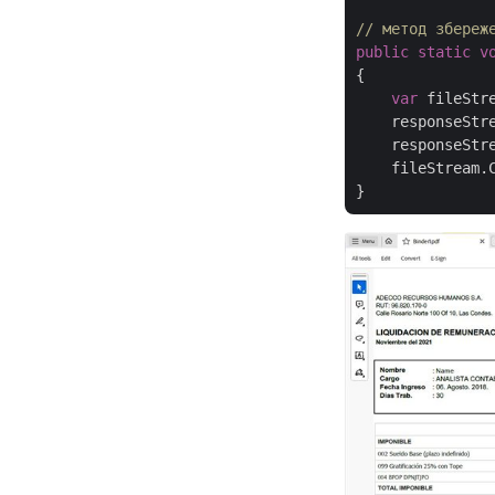
// метод збереж
public
static
v
{

var
 fileStr
    responseStr
    responseStre
    fileStream.C