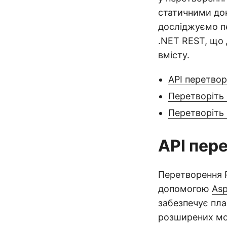
статичними док
досліджуємо п
.NET REST, що 
вмісту.
API перетвор
Перетворіть 
Перетворіть
API пер
Перетворення 
допомогою
Asp
забезпечує пла
розширених мож