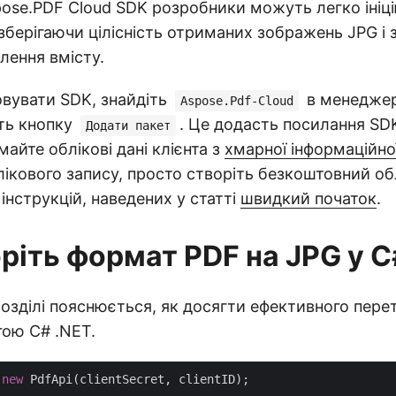
ose.PDF Cloud SDK розробники можуть легко ініц
зберігаючи цілісність отриманих зображень JPG і
лення вмісту.
вувати SDK, знайдіть
в менеджер
Aspose.Pdf-Cloud
іть кнопку
. Це додасть посилання SDK
Додати пакет
майте облікові дані клієнта з
хмарної інформаційної
лікового запису, просто створіть безкоштовний об
нструкцій, наведених у статті
швидкий початок
.
ріть формат PDF на JPG у C
озділі пояснюється, як досягти ефективного пере
гою C# .NET.
 
new