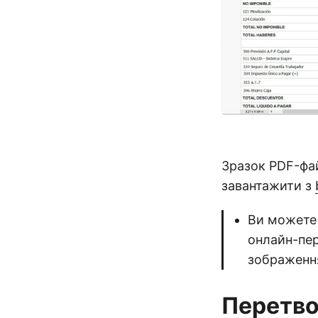
Зразок PDF-фа
завантажити з
Ви можете
онлайн-пе
зображенн
Перетво