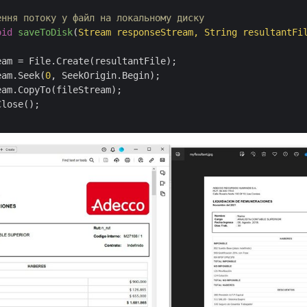
ення потоку у файл на локальному диску
oid
saveToDisk
(
Stream responseStream, String resultantFi
eam = File.Create(resultantFile);

eam.Seek(
0
, SeekOrigin.Begin);

am.CopyTo(fileStream);

lose();
