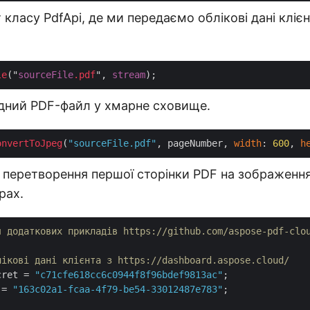
 класу PdfApi, де ми передаємо облікові дані клієн
le
("
sourceFile
.pdf
", 
stream
ідний PDF-файл у хмарне сховище.
onvertToJpeg
(
"sourceFile.pdf"
, pageNumber, 
width
: 
600
, 
h
 перетворення першої сторінки PDF на зображення
рах.
я додаткових прикладів https://github.com/aspose-pdf-clo
лікові дані клієнта з https://dashboard.aspose.cloud/
cret = 
"c71cfe618cc6c0944f8f96bdef9813ac"
 = 
"163c02a1-fcaa-4f79-be54-33012487e783"
;
