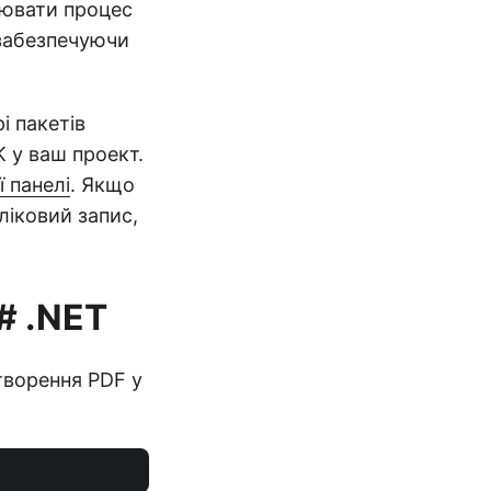
іювати процес
 забезпечуючи
і пакетів
 у ваш проект.
 панелі
. Якщо
ліковий запис,
# .NET
творення PDF у