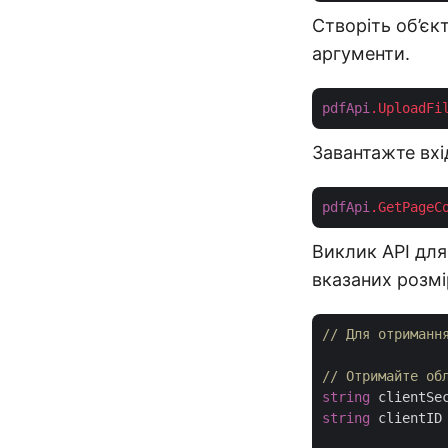
Створіть об’єкт
аргументи.
pdfApi
.UploadFi
Завантажте вх
pdfApi
.GetPageC
Виклик API для
вказаних розмі
// Для отриманн
// Отримайте об
string
 clientSe
string
 clientID