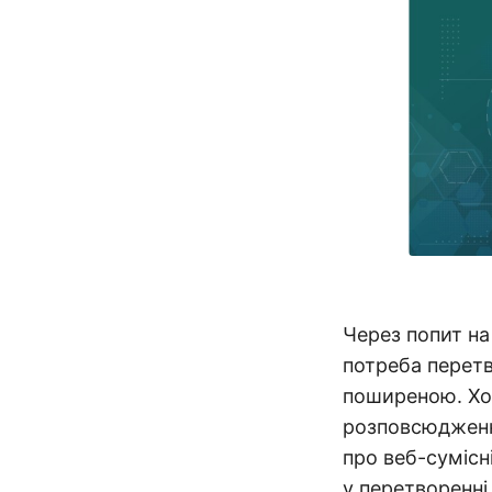
Через попит на
потреба перет
поширеною. Х
розповсюдженн
про веб-сумісн
у перетворенні