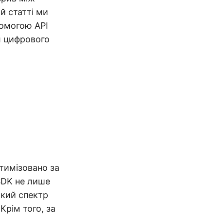
й статті ми
помогою API
л цифрового
тимізовано за
SDK не лише
окий спектр
рім того, за