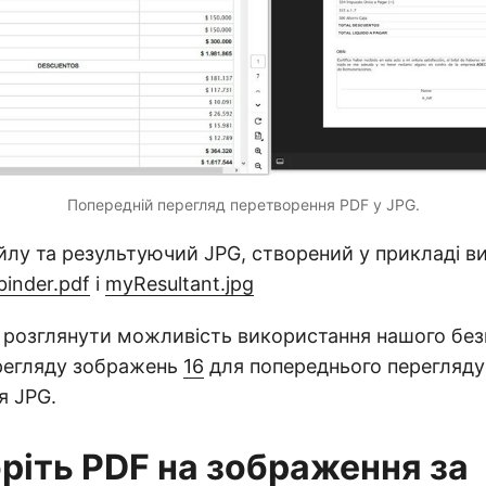
Попередній перегляд перетворення PDF у JPG.
йлу та результуючий JPG, створений у прикладі 
binder.pdf
і
myResultant.jpg
 розглянути можливість використання нашого бе
регляду зображень
16
для попереднього перегляду
я JPG.
ріть PDF на зображення за