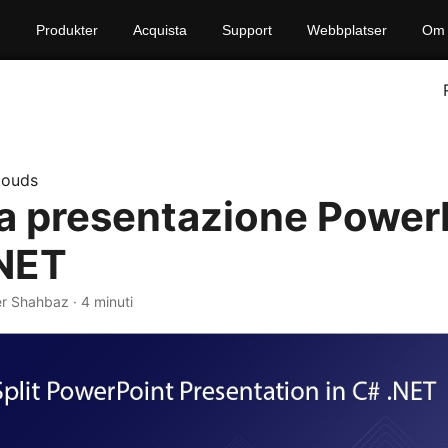
Produkter
Acquista
Support
Webbplatser
Om 
louds
 la presentazione Power
.NET
r Shahbaz · 4 minuti