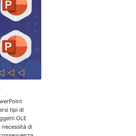
.
owerPoint
si tipi di
oggetti OLE
a necessità di
i conseguenza.