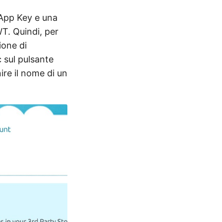
’App Key e una
WT. Quindi, per
ione di
 sul pulsante
re il nome di un