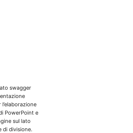
mato swagger
sentazione
 l’elaborazione
 di PowerPoint e
gine sul lato
 di divisione.