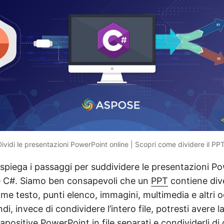
Dividi le presentazioni PowerPoint online | Scopri come dividere il PPT
 spiega i passaggi per suddividere le presentazioni P
ne C#. Siamo ben consapevoli che un
PPT
contiene diver
me testo, punti elenco, immagini, multimedia e altri 
di, invece di condividere l’intero file, potresti avere l
iapositive PowerPoint in file separati e condividerli d