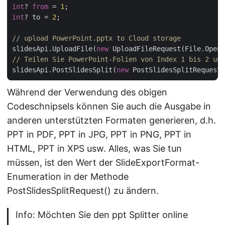
int
? 
from
 = 
1
int
? to = 
2
;

// upload PowerPoint.pptx to Cloud storage
slidesApi.UploadFile(
new
 UploadFileRequest(File.Open(
// Teilen Sie PowerPoint-Folien von Index 1 bis 2 und
slidesApi.PostSlidesSplit(
new
 PostSlidesSplitRequest(
Während der Verwendung des obigen
Codeschnipsels können Sie auch die Ausgabe in
anderen unterstützten Formaten generieren, d.h.
PPT in PDF, PPT in JPG, PPT in PNG, PPT in
HTML, PPT in XPS usw. Alles, was Sie tun
müssen, ist den Wert der SlideExportFormat-
Enumeration in der Methode
PostSlidesSplitRequest() zu ändern.
Info: Möchten Sie den ppt Splitter online