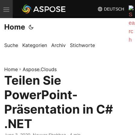
DEUTSCH
N
a
Home
v
i
g
Suche
Kategorien
Archiv
Stichworte
a
t
Home
i
»
Aspose.Clouds
Teilen Sie
o
n
PowerPoint-
u
m
Präsentation in C#
s
.NET
c
h
June 3, 2020
· Nayyer Shahbaz · 4 min