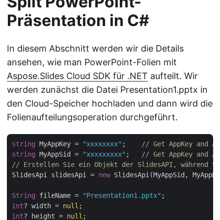
Split PowerPoint-
Präsentation in C#
In diesem Abschnitt werden wir die Details
ansehen, wie man PowerPoint-Folien mit
Aspose.Slides Cloud SDK für .NET
aufteilt. Wir
werden zunächst die Datei Presentation1.pptx in
den Cloud-Speicher hochladen und dann wird die
Folienaufteilungsoperation durchgeführt.
string
 MyAppKey = 
"xxxxxxxx"
;    
// Get AppKey and Ap
string
 MyAppSid = 
"xxxxxxxxx"
;   
// Get AppKey and Ap
// Erstellen Sie ein Objekt der SlidesAPI, während Si
SlidesApi slidesApi = 
new
 SlidesApi(MyAppSid, MyAppKe
String
 fileName = 
"Presentation1.pptx"
int
? width = 
null
int
? height = 
null