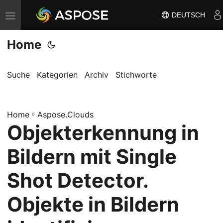
DEUTSCH
N
a
Home
v
i
g
Suche
Kategorien
Archiv
Stichworte
a
t
Home
i
»
Aspose.Clouds
Objekterkennung in
o
n
Bildern mit Single
u
m
Shot Detector.
s
Objekte in Bildern
c
h