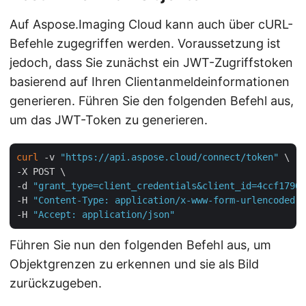
Auf Aspose.Imaging Cloud kann auch über cURL-
Befehle zugegriffen werden. Voraussetzung ist
jedoch, dass Sie zunächst ein JWT-Zugriffstoken
basierend auf Ihren Clientanmeldeinformationen
generieren. Führen Sie den folgenden Befehl aus,
um das JWT-Token zu generieren.
curl
 -v 
"https://api.aspose.cloud/connect/token"
 \

-X POST \

-d 
"grant_type=client_credentials&client_id=4ccf1790-
-H 
"Content-Type: application/x-www-form-urlencoded"
 
-H 
"Accept: application/json"
Führen Sie nun den folgenden Befehl aus, um
Objektgrenzen zu erkennen und sie als Bild
zurückzugeben.