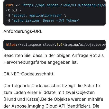
curl
 -v 
"https://api.aspose.cloud/v3.0/imaging/ai/obj
-X GET \

-H 
"accept: application/json"
 \

-H 
"authorization: Bearer <JWT Token>"
Anforderungs-URL
https
://api.aspose.cloud/v
3
.
0
/imaging/ai/objectdetect
Beachten Sie, dass in der obigen Anfrage Rot als
Hervorhebungsfarbe angegeben ist.
C#.NET-Codeausschnitt
Der folgende Codeausschnitt zeigt die Schritte
zum Laden einer Bilddatei mit zwei Objekten
(Hund und Katze).Beide Objekte werden mithilfe
der Aspose.Imaging Cloud API identifiziert. Die