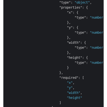
"type"
: 
"object"
,

"properties"
: {

"x"
: {

"type"
: 
"number"
                                },

"y"
: {

"type"
: 
"number"
                                },

"width"
: {

"type"
: 
"number"
                                },

"height"
: {

"type"
: 
"number"
                                }

                            },

"required"
: [

"x"
,

"y"
,

"width"
,

"height"
                            ]
