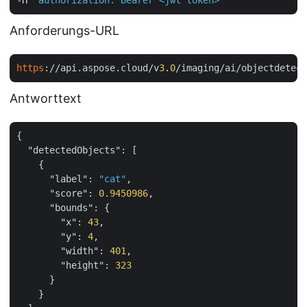
Anforderungs-URL
https
://api.aspose.cloud/v
3
.
0
/imaging/ai/objectdetect
Antworttext
{

"detectedObjects"
: [

    {

"label"
: 
"cat"
,

"score"
: 
0.9450986
,

"bounds"
: {

"x"
: 
43
,

"y"
: 
4
,

"width"
: 
401
,

"height"
: 
323
      }

    }
