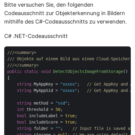
Bitte versuchen Sie, den folgenden
Codeausschnitt zur Objekterkennung in Bildern
mithilfe des C#-Codeausschnitts zu verwenden.
C# .NET-Codeausschnitt
///
<summary>
///
 Objekte auf einem Bild aus einem Cloud-Speicher e
///
</summary>
public
static
void
DetectObjectsImageFromStorage
(
)
{

string
 MyAppKey = 
"xxxxx"
;   
// Get AppKey and Ap
string
 MyAppSid = 
"xxxxx"
;   
// Get AppKey and Ap
string
 method = 
"ssd"
;

int
 threshold = 
50
;

bool
 includeLabel = 
true
;

bool
 includeScore = 
true
;

string
 folder = 
""
;    
// Input file is saved at 
string
 storage = 
null
; 
// We are using default Cl