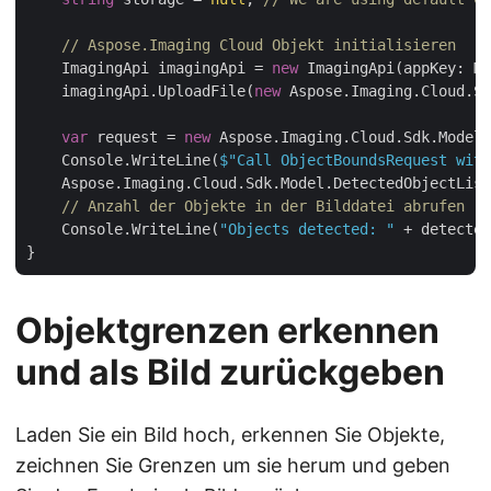
// Aspose.Imaging Cloud Objekt initialisieren
    ImagingApi imagingApi = 
new
 ImagingApi(appKey: My
    imagingApi.UploadFile(
new
 Aspose.Imaging.Cloud.Sd
var
 request = 
new
 Aspose.Imaging.Cloud.Sdk.Model.
    Console.WriteLine(
$"Call ObjectBoundsRequest wit
    Aspose.Imaging.Cloud.Sdk.Model.DetectedObjectList
// Anzahl der Objekte in der Bilddatei abrufen
    Console.WriteLine(
"Objects detected: "
 + detected
Objektgrenzen erkennen
und als Bild zurückgeben
Laden Sie ein Bild hoch, erkennen Sie Objekte,
zeichnen Sie Grenzen um sie herum und geben