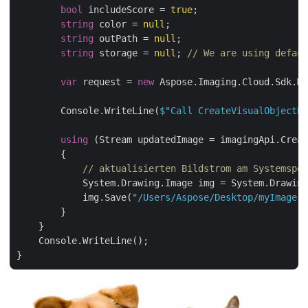
bool
 includeScore = 
true
;

string
 color = 
null
;

string
 outPath = 
null
;

string
 storage = 
null
; 
// We are using defaul
var
 request = 
new
 Aspose.Imaging.Cloud.Sdk.Mo
        Console.WriteLine(
$"Call CreateVisualObjectBo
using
 (Stream updatedImage = imagingApi.Creat
        {

// aktualisierten Bildstrom am Systemspei
            System.Drawing.Image img = System.Drawing
            img.Save(
"/Users/Aspose/Desktop/myImage.J
        }

    }

    Console.WriteLine();
