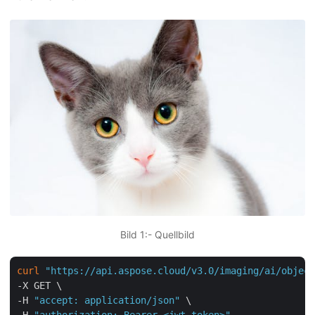
Bild 1:- Quellbild
curl
"https://api.aspose.cloud/v3.0/imaging/ai/object
-X GET \

-H 
"accept: application/json"
 \

-H 
"authorization: Bearer <jwt token>"