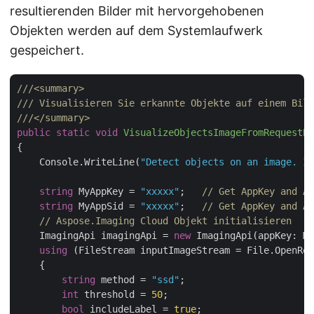
resultierenden Bilder mit hervorgehobenen
Objekten werden auf dem Systemlaufwerk
gespeichert.
///
<summary>
///
 Visualisieren Sie erkannte Objekte auf einem Bild
///
</summary>
public
static
void
VisualizeObjectsImageFromRequestBo
{

    Console.WriteLine(
"Detect objects on an image. Im
string
 MyAppKey = 
"xxxxx"
;   
// Get AppKey and Ap
string
 MyAppSid = 
"xxxxx"
;   
// Get AppKey and Ap
// Aspose.Imaging Cloud Objekt initialisieren
    ImagingApi imagingApi = 
new
 ImagingApi(appKey: My
using
 (FileStream inputImageStream = File.OpenRea
    {

string
 method = 
"ssd"
;

int
 threshold = 
50
;

bool
 includeLabel = 
true
;
