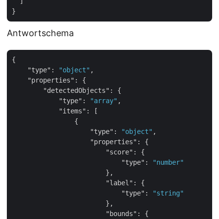
  ]

Antwortschema
{

"type"
: 
"object"
,

"properties"
: {

"detectedObjects"
: {

"type"
: 
"array"
,

"items"
: [

                {

"type"
: 
"object"
,

"properties"
: {

"score"
: {

"type"
: 
"number"
                        },

"label"
: {

"type"
: 
"string"
                        },

"bounds"
: {
