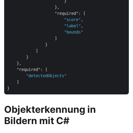
                        }

                    },

"required"
: [

"score"
,

"label"
,

"bounds"
                    ]

                }

            ]

        }

    },

"required"
: [

"detectedObjects"
    ]

Objekterkennung in
Bildern mit C#