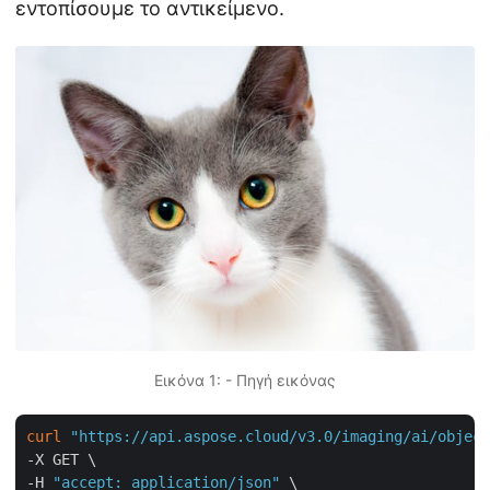
εντοπίσουμε το αντικείμενο.
Εικόνα 1: - Πηγή εικόνας
curl
"https://api.aspose.cloud/v3.0/imaging/ai/object
-X GET \

-H 
"accept: application/json"
 \
