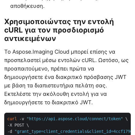
αποθήκευση.
Χρησιμοποιώντας την εντολή
cURL για τον προσδιορισμό
αντικειμένων
Το Aspose.Imaging Cloud μπορεί επίσης να
προσπελαστεί μέσω εντολών cURL. Ωστόσο, ως
προαπαιτούμενο, πρέπει πρώτα να
δημιουργήσετε ένα διακριτικό πρόσβασης JWT
με βάση τα διαπιστευτήρια πελάτη σας.
Εκτελέστε την ακόλουθη εντολή για να
δημιουργήσετε το διακριτικό JWT.
curl
 -v 
"https://api.aspose.cloud/connect/token"
 \

-X POST \

-d 
"grant_type=client_credentials&client_id=4ccf1790-