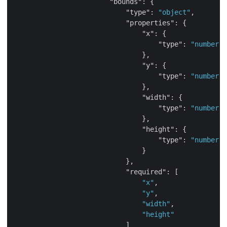
"bounds"
: {

"type"
: 
"object"
,

"properties"
: {

"x"
: {

"type"
: 
"number"
                                },

"y"
: {

"type"
: 
"number"
                                },

"width"
: {

"type"
: 
"number"
                                },

"height"
: {

"type"
: 
"number"
                                }

                            },

"required"
: [

"x"
,

"y"
,

"width"
,

"height"
                            ]
