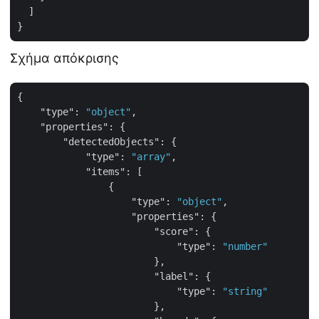
  ]

Σχήμα απόκρισης
{

"type"
: 
"object"
,

"properties"
: {

"detectedObjects"
: {

"type"
: 
"array"
,

"items"
: [

                {

"type"
: 
"object"
,

"properties"
: {

"score"
: {

"type"
: 
"number"
                        },

"label"
: {

"type"
: 
"string"
                        },
