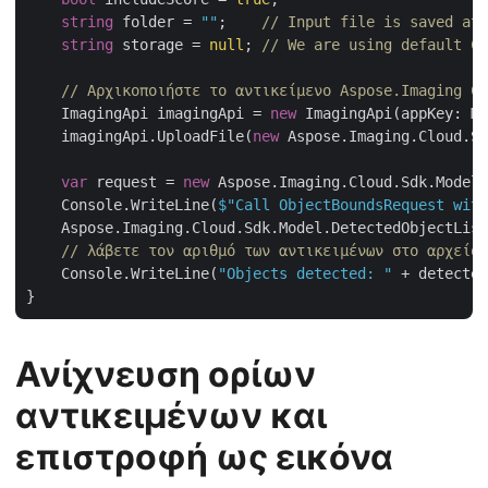
string
 folder = 
""
;    
// Input file is saved at 
string
 storage = 
null
; 
// We are using default Cl
// Αρχικοποιήστε το αντικείμενο Aspose.Imaging Cl
    ImagingApi imagingApi = 
new
 ImagingApi(appKey: My
    imagingApi.UploadFile(
new
 Aspose.Imaging.Cloud.Sd
var
 request = 
new
 Aspose.Imaging.Cloud.Sdk.Model.
    Console.WriteLine(
$"Call ObjectBoundsRequest wit
    Aspose.Imaging.Cloud.Sdk.Model.DetectedObjectList
// λάβετε τον αριθμό των αντικειμένων στο αρχείο 
    Console.WriteLine(
"Objects detected: "
 + detected
Ανίχνευση ορίων
αντικειμένων και
επιστροφή ως εικόνα