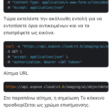
-H 
"Content-Type: application/x-www-form-urlencoded"
 
-H 
"Accept: application/json"
Τώρα εκτελέστε την ακόλουθη εντολή για να
εντοπίσετε όρια αντικειμένων και να τα
επιστρέψετε ως εικόνα.
curl
 -v 
"https://api.aspose.cloud/v3.0/imaging/ai/obj
-X GET \

-H 
"accept: application/json"
 \

-H 
"authorization: Bearer <JWT Token>"
Αίτημα URL
https
://api.aspose.cloud/v
3
.
0
/imaging/ai/objectdetect
Στο παραπάνω αίτημα, η σημείωση Το κόκκινο
προσδιορίζεται ως χρώμα επισήμανσης.