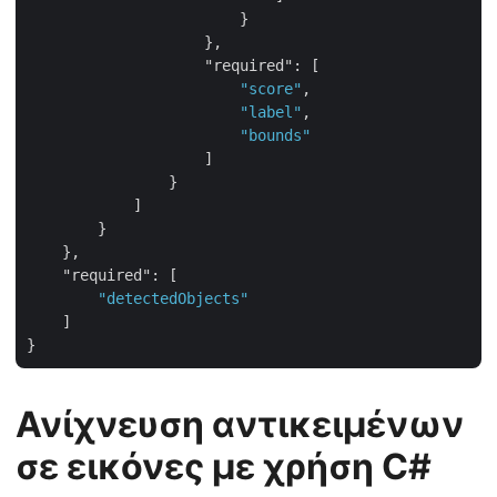
                        }

                    },

"required"
: [

"score"
,

"label"
,

"bounds"
                    ]

                }

            ]

        }

    },

"required"
: [

"detectedObjects"
    ]

Ανίχνευση αντικειμένων
σε εικόνες με χρήση C#