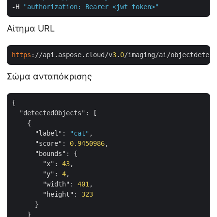
-H 
"authorization: Bearer <jwt token>"
Αίτημα URL
https
://api.aspose.cloud/v
3
.
0
/imaging/ai/objectdetect
Σώμα ανταπόκρισης
{

"detectedObjects"
: [

    {

"label"
: 
"cat"
,

"score"
: 
0.9450986
,

"bounds"
: {

"x"
: 
43
,

"y"
: 
4
,

"width"
: 
401
,

"height"
: 
323
      }

    }
