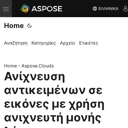
ΕΛΛΗΝΙΚΆ
Ε
ν
Home
α
λ
λ
Αναζήτηση
Κατηγορίες
Αρχείο
Ετικέτες
α
γ
Home
ή
»
Aspose.Clouds
Ανίχνευση
π
λ
αντικειμένων σε
ο
ή
εικόνες με χρήση
γ
ανιχνευτή μονής
η
σ