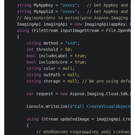
string
 MyAppKey = 
"xxxxx"
;   
// Get AppKey and Ap
string
 MyAppSid = 
"xxxxx"
;   
// Get AppKey and Ap
// Αρχικοποιήστε το αντικείμενο Aspose.Imaging Cl
    ImagingApi imagingApi = 
new
 ImagingApi(appKey: My
using
 (FileStream inputImageStream = File.OpenRea
    {

string
 method = 
"ssd"
;

int
 threshold = 
50
;

bool
 includeLabel = 
true
;

bool
 includeScore = 
true
;

string
 color = 
null
;

string
 outPath = 
null
;

string
 storage = 
null
; 
// We are using defaul
var
 request = 
new
 Aspose.Imaging.Cloud.Sdk.Mo
        Console.WriteLine(
$"Call CreateVisualObjectBo
using
 (Stream updatedImage = imagingApi.Creat
        {

// αποθήκευση ενημερωμένης ροής εικόνας σ