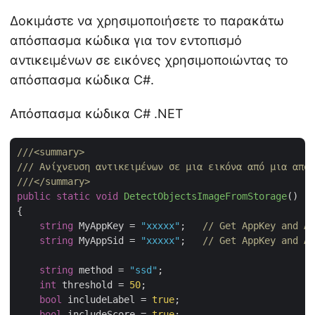
Δοκιμάστε να χρησιμοποιήσετε το παρακάτω
απόσπασμα κώδικα για τον εντοπισμό
αντικειμένων σε εικόνες χρησιμοποιώντας το
απόσπασμα κώδικα C#.
Απόσπασμα κώδικα C# .NET
///
<summary>
///
 Ανίχνευση αντικειμένων σε μια εικόνα από μια αποθ
///
</summary>
public
static
void
DetectObjectsImageFromStorage
(
)
{

string
 MyAppKey = 
"xxxxx"
;   
// Get AppKey and Ap
string
 MyAppSid = 
"xxxxx"
;   
// Get AppKey and Ap
string
 method = 
"ssd"
;

int
 threshold = 
50
;

bool
 includeLabel = 
true
;

bool
 includeScore = 
true
;
