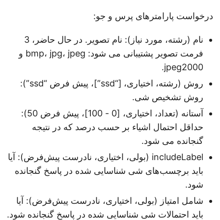
درخواست پارامترهای پرس و جو:
نام (رشته، مورد نیاز): نام تصویر. در حال حاضر، 3
فرمت تصویر پشتیبانی می شود: bmp، jpg، jpeg و
jpeg2000.
روش (رشته، اختیاری، [“ssd”]، پیش فرض “ssd”):
روش تشخیص شی.
آستانه (تعداد، اختیاری، [0 - 100]، پیش فرض 50):
حداقل احتمال اشیاء بر حسب درصد که در نتیجه
گنجانده می شود.
includeLabel (بولی، اختیاری، نادرست پیش‌فرض): آیا
باید برچسب‌های شی شناسایی شده در پاسخ گنجانده
شود.
شامل امتیاز (بولی، اختیاری، نادرست پیش‌فرض): آیا
باید احتمالات شی شناسایی شده در پاسخ گنجانده شود.