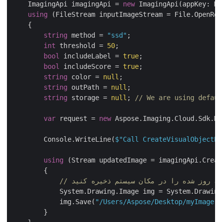
    ImagingApi imagingApi = 
new
 ImagingApi(appKey: 
using
 (FileStream inputImageStream = File.OpenR
    {

string
 method = 
"ssd"
;

int
 threshold = 
50
;

bool
 includeLabel = 
true
;

bool
 includeScore = 
true
;

string
 color = 
null
;

string
 outPath = 
null
;

string
 storage = 
null
; 
// We are using defa
var
 request = 
new
 Aspose.Imaging.Cloud.Sdk.
        Console.WriteLine(
$"Call CreateVisualObject
using
 (Stream updatedImage = imagingApi.Crea
        {

به روز شده را در مکان سیستم ذخیره کنید
            System.Drawing.Image img = System.Drawin
            img.Save(
"/Users/Aspose/Desktop/myImage
        }
