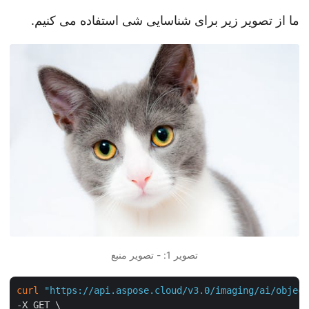
ما از تصویر زیر برای شناسایی شی استفاده می کنیم.
تصویر 1: - تصویر منبع
curl
"https://api.aspose.cloud/v3.0/imaging/ai/obje
-X GET \
