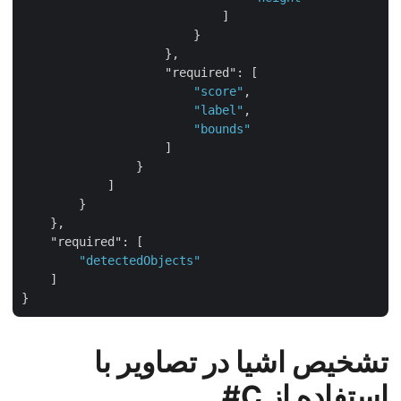
                            ]

                        }

                    },

"required"
: [

"score"
,

"label"
,

"bounds"
                    ]

                }

            ]

        }

    },

"required"
: [

"detectedObjects"
    ]

تشخیص اشیا در تصاویر با
استفاده از C#