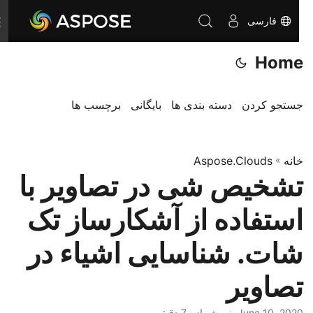
فارسی
T
o
Home
g
g
l
جستجو کردن
دسته بندی ها
بایگانی
برچسب ها
e
n
خانه
»
Aspose.Clouds
a
تشخیص شی در تصاویر با
v
i
استفاده از آشکارساز تک
g
a
شات. شناسایی اشیاء در
t
تصاویر
i
o
June 10, 2020
· نیر شهباز · 7 دقیقه