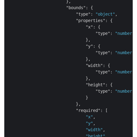
                        },

"bounds"
: {

"type"
: 
"object"
,

"properties"
: {

"x"
: {

"type"
: 
"number
                                },

"y"
: {

"type"
: 
"number
                                },

"width"
: {

"type"
: 
"number
                                },

"height"
: {

"type"
: 
"number
                                }

                            },

"required"
: [

"x"
,

"y"
,

"width"
,

"height"