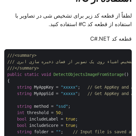
لطفاً از قطعه کد زیر برای تشخیص شی در تصاویر با
استفاده از قطعه کد C# استفاده کنید.
قطعه کد C#.NET
///
<summary>
///
///
</summary>
public
static
void
DetectObjectsImageFromStorage
(
)
{

string
 MyAppKey = 
"xxxxx"
;   
// Get AppKey and 
string
 MyAppSid = 
"xxxxx"
;   
// Get AppKey and 
string
 method = 
"ssd"
;

int
 threshold = 
50
;

bool
 includeLabel = 
true
;

bool
 includeScore = 
true
;

string
 folder = 
""
;    
// Input file is saved a