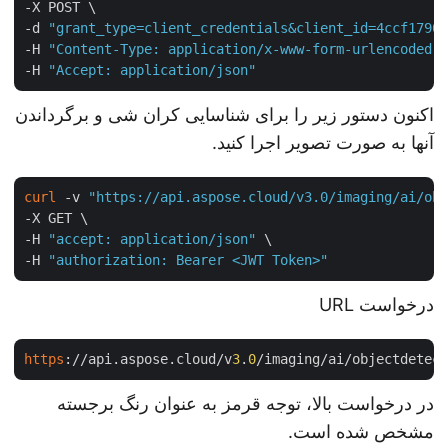
-X POST \

-d 
"grant_type=client_credentials&client_id=4ccf179
-H 
"Content-Type: application/x-www-form-urlencoded
-H 
"Accept: application/json"
اکنون دستور زیر را برای شناسایی کران شی و برگرداندن
آنها به صورت تصویر اجرا کنید.
curl
 -v 
"https://api.aspose.cloud/v3.0/imaging/ai/o
-X GET \

-H 
"accept: application/json"
 \

-H 
"authorization: Bearer <JWT Token>"
درخواست URL
https
://api.aspose.cloud/v
3
.
0
/imaging/ai/objectdete
در درخواست بالا، توجه قرمز به عنوان رنگ برجسته
مشخص شده است.