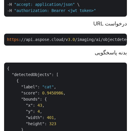
-H 
"accept: application/json"
 \

-H 
"authorization: Bearer <jwt token>"
درخواست URL
https
://api.aspose.cloud/v
3
.
0
/imaging/ai/objectdete
بدنه پاسخگویی
{

"detectedObjects"
: [

    {

"label"
: 
"cat"
,

"score"
: 
0.9450986
,

"bounds"
: {

"x"
: 
43
,

"y"
: 
4
,

"width"
: 
401
,

"height"
: 
323
      }
