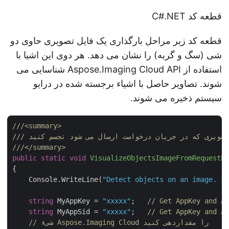
قطعه کد C#.NET
قطعه کد زیر مراحل بارگذاری یک فایل تصویری حاوی دو
شی (سگ و گربه) را نشان می دهد. هر دوی این اشیا با
استفاده از Aspose.Imaging Cloud API شناسایی می
شوند. تصاویر حاصل با اشیاء برجسته شده در درایو
سیستم ذخیره می شوند.
///
<summary>
///
///
</summary>
public
static
void
VisualizeObjectsImageFromRequest
{

    Console.WriteLine(
"Detect objects on an image. 
string
 MyAppKey = 
"xxxxx"
;   
// Get AppKey and 
string
 MyAppSid = 
"xxxxx"
;   
// Get AppKey and 
// شیء Aspose.Imaging Cloud را مقداردهی کنید