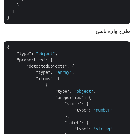
    }

  ]

طرح واره پاسخ
{

"type"
: 
"object"
,

"properties"
: {

"detectedObjects"
: {

"type"
: 
"array"
,

"items"
: [

                {

"type"
: 
"object"
,

"properties"
: {

"score"
: {

"type"
: 
"number"
                        },

"label"
: {

"type"
: 
"string"