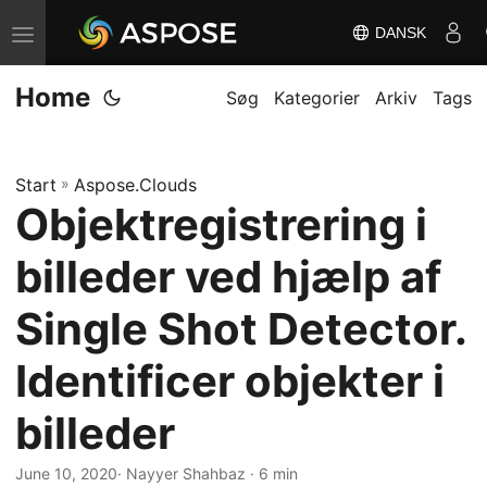
DANSK
S
k
Home
i
Søg
Kategorier
Arkiv
Tags
f
t
Start
»
Aspose.Clouds
n
Objektregistrering i
a
v
billeder ved hjælp af
i
g
Single Shot Detector.
a
Identificer objekter i
t
i
billeder
o
n
June 10, 2020
· Nayyer Shahbaz · 6 min