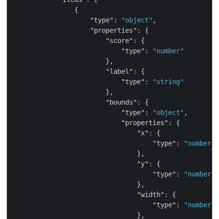
                {

"type"
: 
"object"
,

"properties"
: {

"score"
: {

"type"
: 
"number"
                        },

"label"
: {

"type"
: 
"string"
                        },

"bounds"
: {

"type"
: 
"object"
,

"properties"
: {

"x"
: {

"type"
: 
"number"
                                },

"y"
: {

"type"
: 
"number"
                                },

"width"
: {

"type"
: 
"number"
                                },
