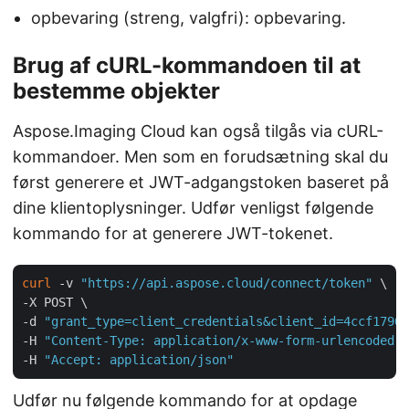
opbevaring (streng, valgfri): opbevaring.
Brug af cURL-kommandoen til at
bestemme objekter
Aspose.Imaging Cloud kan også tilgås via cURL-
kommandoer. Men som en forudsætning skal du
først generere et JWT-adgangstoken baseret på
dine klientoplysninger. Udfør venligst følgende
kommando for at generere JWT-tokenet.
curl
 -v 
"https://api.aspose.cloud/connect/token"
 \

-X POST \

-d 
"grant_type=client_credentials&client_id=4ccf1790-
-H 
"Content-Type: application/x-www-form-urlencoded"
 
-H 
"Accept: application/json"
Udfør nu følgende kommando for at opdage