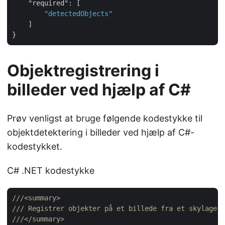
"required"
: [

"detectedObjects"
    ]

Objektregistrering i
billeder ved hjælp af C#
Prøv venligst at bruge følgende kodestykke til
objektdetektering i billeder ved hjælp af C#-
kodestykket.
C# .NET kodestykke
///
<summary>
///
 Registrer objekter på et billede fra et skylager.
///
</summary>