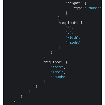
"height"
: {

"type"
: 
"number"
                                }

                            },

"required"
: [

"x"
,

"y"
,

"width"
,

"height"
                            ]

                        }

                    },

"required"
: [

"score"
,

"label"
,

"bounds"
                    ]

                }

            ]

        }

    },
