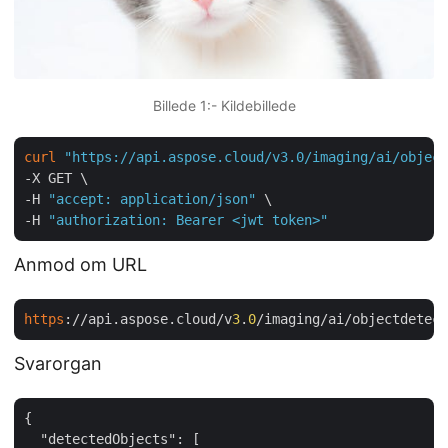
Billede 1:- Kildebillede
curl
"https://api.aspose.cloud/v3.0/imaging/ai/object
-X GET \

-H 
"accept: application/json"
 \

-H 
"authorization: Bearer <jwt token>"
Anmod om URL
https
://api.aspose.cloud/v
3
.
0
/imaging/ai/objectdetect
Svarorgan
{

"detectedObjects"
: [
