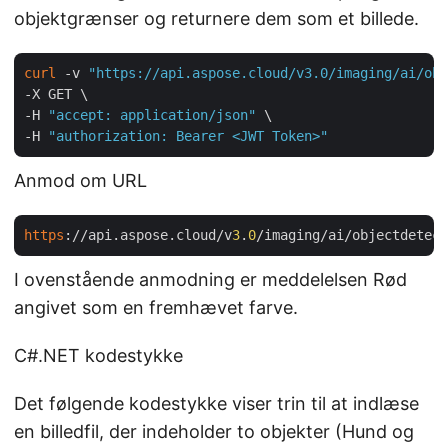
objektgrænser og returnere dem som et billede.
curl
 -v 
"https://api.aspose.cloud/v3.0/imaging/ai/obj
-X GET \

-H 
"accept: application/json"
 \

-H 
"authorization: Bearer <JWT Token>"
Anmod om URL
https
://api.aspose.cloud/v
3
.
0
/imaging/ai/objectdetect
I ovenstående anmodning er meddelelsen Rød
angivet som en fremhævet farve.
C#.NET kodestykke
Det følgende kodestykke viser trin til at indlæse
en billedfil, der indeholder to objekter (Hund og