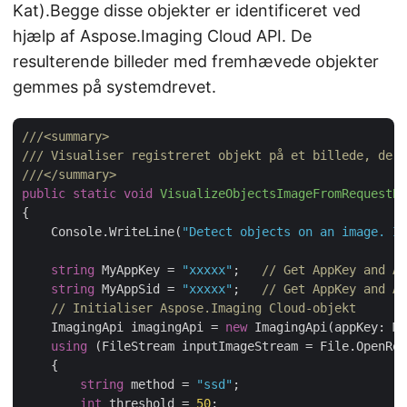
Kat).Begge disse objekter er identificeret ved
hjælp af Aspose.Imaging Cloud API. De
resulterende billeder med fremhævede objekter
gemmes på systemdrevet.
///
<summary>
///
 Visualiser registreret objekt på et billede, der 
///
</summary>
public
static
void
VisualizeObjectsImageFromRequestBo
{

    Console.WriteLine(
"Detect objects on an image. Im
string
 MyAppKey = 
"xxxxx"
;   
// Get AppKey and Ap
string
 MyAppSid = 
"xxxxx"
;   
// Get AppKey and Ap
// Initialiser Aspose.Imaging Cloud-objekt
    ImagingApi imagingApi = 
new
 ImagingApi(appKey: My
using
 (FileStream inputImageStream = File.OpenRea
    {

string
 method = 
"ssd"
;

int
 threshold = 
50
;
