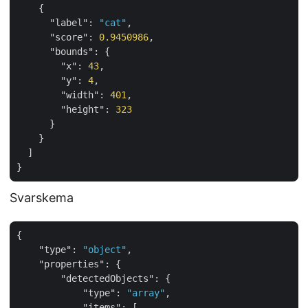
    {

"label"
: 
"cat"
,

"score"
: 
0.9450986
,

"bounds"
: {

"x"
: 
43
,

"y"
: 
4
,

"width"
: 
401
,

"height"
: 
323
      }

    }

  ]

Svarskema
{

"type"
: 
"object"
,

"properties"
: {

"detectedObjects"
: {

"type"
: 
"array"
,

"items"
: [
