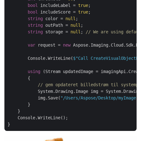
bool
 includeLabel = 
true
;

bool
 includeScore = 
true
;

string
 color = 
null
;

string
 outPath = 
null
;

string
 storage = 
null
; 
// We are using defaul
var
 request = 
new
 Aspose.Imaging.Cloud.Sdk.Mo
        Console.WriteLine(
$"Call CreateVisualObjectBo
using
 (Stream updatedImage = imagingApi.Creat
        {

// gem opdateret billedstrøm til systempl
            System.Drawing.Image img = System.Drawing
            img.Save(
"/Users/Aspose/Desktop/myImage.J
        }

    }

    Console.WriteLine();
