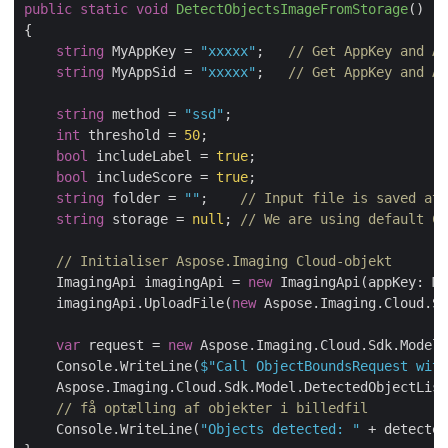
public
static
void
DetectObjectsImageFromStorage
(
)
{

string
 MyAppKey = 
"xxxxx"
;   
// Get AppKey and Ap
string
 MyAppSid = 
"xxxxx"
;   
// Get AppKey and Ap
string
 method = 
"ssd"
;

int
 threshold = 
50
;

bool
 includeLabel = 
true
;

bool
 includeScore = 
true
;

string
 folder = 
""
;    
// Input file is saved at 
string
 storage = 
null
; 
// We are using default Cl
// Initialiser Aspose.Imaging Cloud-objekt
    ImagingApi imagingApi = 
new
 ImagingApi(appKey: My
    imagingApi.UploadFile(
new
 Aspose.Imaging.Cloud.Sd
var
 request = 
new
 Aspose.Imaging.Cloud.Sdk.Model.
    Console.WriteLine(
$"Call ObjectBoundsRequest wit
    Aspose.Imaging.Cloud.Sdk.Model.DetectedObjectList
// få optælling af objekter i billedfil
    Console.WriteLine(
"Objects detected: "
 + detected