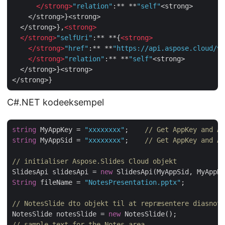
</
strong
>
"relation"
:** **
"self"
<strong>

    </strong>}<strong>

  </strong>},
<
strong
>
</
strong
>
"selfUri"
:** **{
<
strong
>
</
strong
>
"href"
:** **
"https://api.aspose.cloud/v3
</
strong
>
"relation"
:** **
"self"
<strong>

  </strong>}<strong>

C#.NET kodeeksempel
string
 MyAppKey = 
"xxxxxxxx"
;    
// Get AppKey and Ap
string
 MyAppSid = 
"xxxxxxxx"
;    
// Get AppKey and Ap
// initialiser Aspose.Slides Cloud objekt
SlidesApi slidesApi = 
new
String
 fileName = 
"NotesPresentation.pptx"
;          
// NotesSlide dto objekt til at repræsentere diasnote
NotesSlide notesSlide = 
new
// sample text for the Notes area