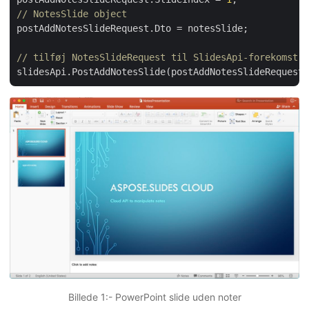
// NotesSlide object
postAddNotesSlideRequest.Dto = notesSlide;

// tilføj NotesSlideRequest til SlidesApi-forekomst
Billede 1:- PowerPoint slide uden noter