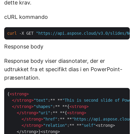
dette krav.
cURL kommando
curl
 -X GET 
"https://api.aspose.cloud/v3.0/slides/Not
Response body
Response body viser diasnotater, der er
udtrukket fra et specifikt dias i en PowerPoint-
præsentation.
{
<
strong
>
</
strong
>
"text"
:** **
"This is second slide of Power
</
strong
>
"shapes"
:** **{
<
strong
>
</
strong
>
"uri"
:** **{
<
strong
>
</
strong
>
"href"
:** **
"https://api.aspose.cloud/
</
strong
>
"relation"
:** **
"self"
<strong>

    </strong>}<strong>
