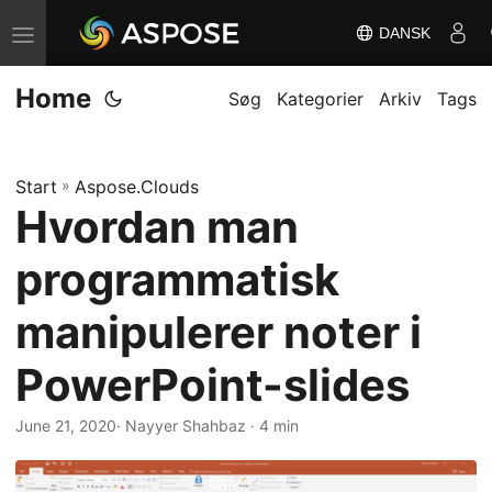
DANSK
S
k
Home
i
Søg
Kategorier
Arkiv
Tags
f
t
Start
»
Aspose.Clouds
n
Hvordan man
a
v
programmatisk
i
g
manipulerer noter i
a
PowerPoint-slides
t
i
June 21, 2020
· Nayyer Shahbaz · 4 min
o
n