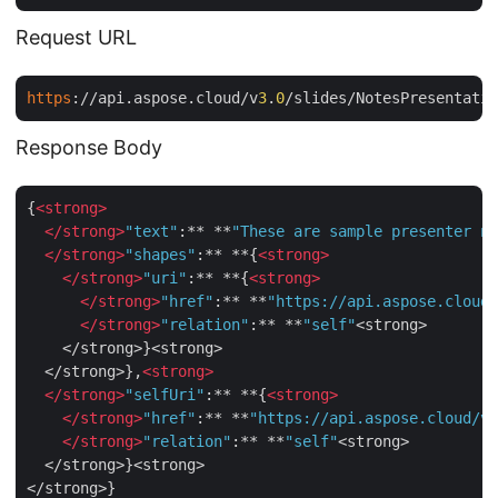
Request URL
https
://api.aspose.cloud/v
3
.
0
/slides/NotesPresentatio
Response Body
{
<
strong
>
</
strong
>
"text"
:** **
"These are sample presenter no
</
strong
>
"shapes"
:** **{
<
strong
>
</
strong
>
"uri"
:** **{
<
strong
>
</
strong
>
"href"
:** **
"https://api.aspose.cloud/
</
strong
>
"relation"
:** **
"self"
<strong>

    </strong>}<strong>

  </strong>},
<
strong
>
</
strong
>
"selfUri"
:** **{
<
strong
>
</
strong
>
"href"
:** **
"https://api.aspose.cloud/v3
</
strong
>
"relation"
:** **
"self"
<strong>

  </strong>}<strong>
