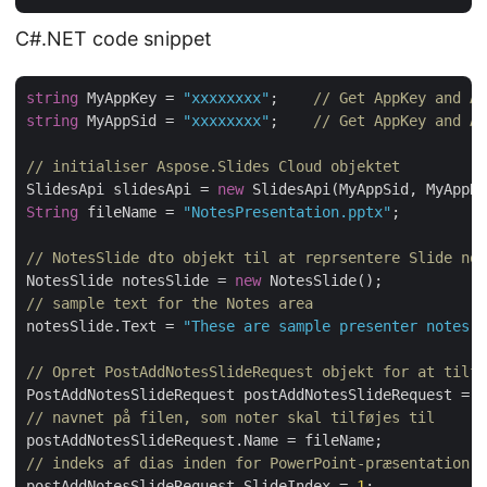
C#.NET code snippet
string
 MyAppKey = 
"xxxxxxxx"
;    
// Get AppKey and Ap
string
 MyAppSid = 
"xxxxxxxx"
;    
// Get AppKey and Ap
// initialiser Aspose.Slides Cloud objektet
SlidesApi slidesApi = 
new
String
 fileName = 
"NotesPresentation.pptx"
;          
// NotesSlide dto objekt til at reprsentere Slide not
NotesSlide notesSlide = 
new
// sample text for the Notes area
notesSlide.Text = 
"These are sample presenter notes a
// Opret PostAddNotesSlideRequest objekt for at tilfø
PostAddNotesSlideRequest postAddNotesSlideRequest = 
n
// navnet på filen, som noter skal tilføjes til
// indeks af dias inden for PowerPoint-præsentation
postAddNotesSlideRequest.SlideIndex = 
1