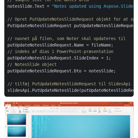
notesSlide.Text = 
"Notes updated using Aspose.Slides 
// Opret PutUpdateNotesSlideRequest objekt for at opd
PutUpdateNotesSlideRequest putUpdateNotesSlideRequest
// navnet på filen, som Noter skal opdateres til
// indeks af dias i PowerPoint-præsentation
putUpdateNotesSlideRequest.SlideIndex = 
1
// NotesSlide object
putUpdateNotesSlideRequest.Dto = notesSlide;

// tilføj PutUpdateNotesSlideRequest til SlidesApi in