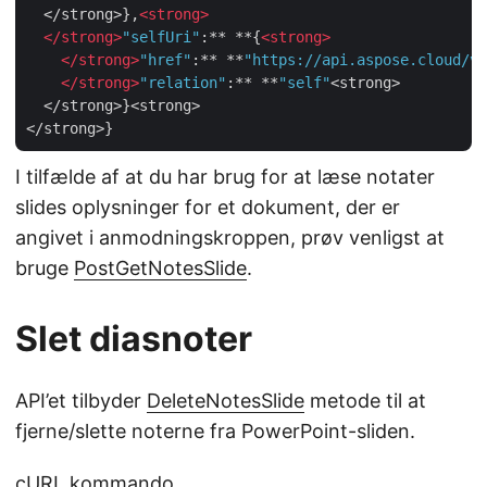
  </strong>},
<
strong
>
</
strong
>
"selfUri"
:** **{
<
strong
>
</
strong
>
"href"
:** **
"https://api.aspose.cloud/v3
</
strong
>
"relation"
:** **
"self"
<strong>

  </strong>}<strong>

I tilfælde af at du har brug for at læse notater
slides oplysninger for et dokument, der er
angivet i anmodningskroppen, prøv venligst at
bruge
PostGetNotesSlide
.
Slet diasnoter
API’et tilbyder
DeleteNotesSlide
metode til at
fjerne/slette noterne fra PowerPoint-sliden.
cURL kommando