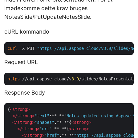
imødekomme dette krav bruges
NotesSlide/PutUpdateNotesSlide
.
cURL kommando
curl
 -X PUT 
"https://api.aspose.cloud/v3.0/slides/Not
Request URL
https
://api.aspose.cloud/v
3
.
0
/slides/NotesPresentatio
Response Body
{
<
strong
>
</
strong
>
"text"
:** **
"Notes updated using Aspose.Sl
</
strong
>
"shapes"
:** **{
<
strong
>
</
strong
>
"uri"
:** **{
<
strong
>
</
strong
>
"href"
:** **
"https://api.aspose.cloud/