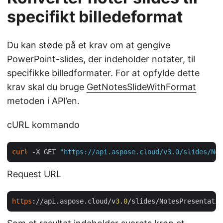
specifikt billedeformat
Du kan støde på et krav om at gengive
PowerPoint-slides, der indeholder notater, til
specifikke billedformater. For at opfylde dette
krav skal du bruge
GetNotesSlideWithFormat
metoden i API’en.
cURL kommando
curl
 -X GET 
"https://api.aspose.cloud/v3.0/slides/Not
Request URL
https
://api.aspose.cloud/v
3
.
0
/slides/NotesPresentatio