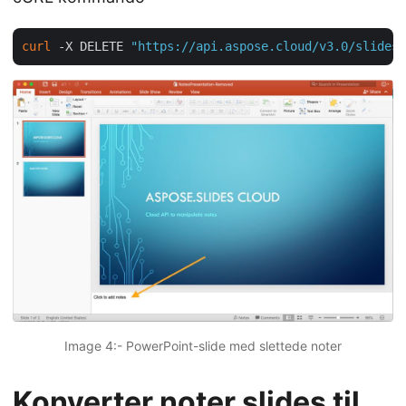
curl
 -X DELETE 
"https://api.aspose.cloud/v3.0/slides/
Image 4:- PowerPoint-slide med slettede noter
Konverter noter slides til