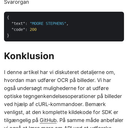
Svarorgan
{

"text"
: 
"MOORE STEPHENS"
,

"code"
: 
200
Konklusion
I denne artikel har vi diskuteret detaljerne om,
hvordan man udfører OCR på billeder. Vi har
også undersøgt mulighederne for at udføre
optiske tegngenkendelsesoperationer på billeder
ved hjælp af cURL-kommandoer. Bemærk
venligst, at den komplette kildekode for SDK er
tilgængelig på
GitHub
. På samme måde anbefaler