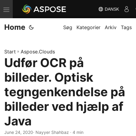
DANSK
S
k
Home
i
Søg
Kategorier
Arkiv
Tags
f
t
Start
»
Aspose.Clouds
n
Udfør OCR på
a
v
billeder. Optisk
i
g
tegngenkendelse på
a
billeder ved hjælp af
t
i
Java
o
n
June 24, 2020
· Nayyer Shahbaz · 4 min