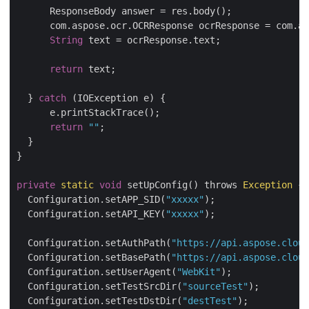
      ResponseBody answer = res.body();

      com.aspose.ocr.OCRResponse ocrResponse = com.as
String
 text = ocrResponse.text;

return
 text;

  } 
catch
 (IOException e) {

      e.printStackTrace();

return
""
;

  }

}

private
static
void
 setUpConfig() throws 
Exception
 {

  Configuration.setAPP_SID(
"xxxxx"
);

  Configuration.setAPI_KEY(
"xxxxx"
);

  Configuration.setAuthPath(
"https://api.aspose.cloud
  Configuration.setBasePath(
"https://api.aspose.cloud
  Configuration.setUserAgent(
"WebKit"
);

  Configuration.setTestSrcDir(
"sourceTest"
);

  Configuration.setTestDstDir(
"destTest"
);
