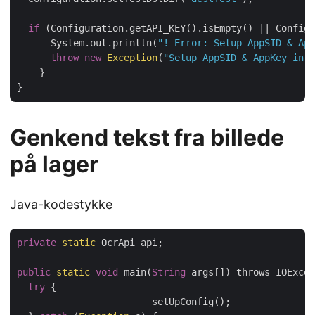
if
 (Configuration.getAPI_KEY().isEmpty() || Configu
      System.out.println(
"! Error: Setup AppSID & App
throw
new
Exception
(
"Setup AppSID & AppKey in 
    }

Genkend tekst fra billede
på lager
Java-kodestykke
private
static
 OcrApi api;

public
static
void
 main(
String
 args[]) throws IOExcep
try
 {

	  		setUpConfig();
