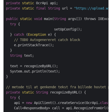
private
static
private
static
final
String
 url = 
"https://upload.wik
public
static
void
 main(
String
 args[]) throws IOExcep
try
 {

	  		setUpConfig();

  } 
catch
 (
Exception
 e) {

// TODO Autogenereret catch block
    e.printStackTrace();

  }

String
 text;

  text = recognizeByURL();

  System.out.println(text);

}

// metode til at genkende tekst fra billede hostet på
private
static
String
 recognizeByURL() {

try
 {

    api = 
new
 ApiClient().createService(OcrApi.
class
)
    Call<ResponseBody> call = api.RecognizeFromUrl(ur