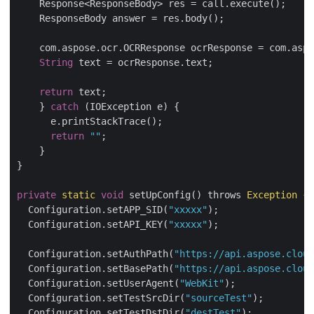
    Response<ResponseBody> res = call.execute();

    ResponseBody answer = res.body();

    com.aspose.ocr.OCRResponse ocrResponse = com.aspo
String
 text = ocrResponse.text;

return
 text;

    } 
catch
 (IOException e) {

      e.printStackTrace();

return
""
;

    }

}

private
static
void
 setUpConfig() throws 
Exception
 {

  Configuration.setAPP_SID(
"xxxxx"
);

  Configuration.setAPI_KEY(
"xxxxx"
);

  Configuration.setAuthPath(
"https://api.aspose.cloud
  Configuration.setBasePath(
"https://api.aspose.cloud
  Configuration.setUserAgent(
"WebKit"
);

  Configuration.setTestSrcDir(
"sourceTest"
);

  Configuration.setTestDstDir(
"destTest"
);
