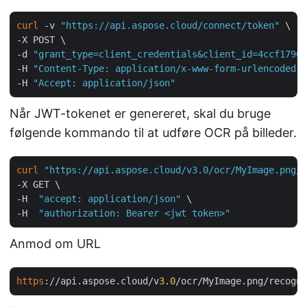
curl
 -v 
"https://api.aspose.cloud/connect/token"
 \

-X POST \

-d 
"grant_type=client_credentials&client_id=4ccf1790-
-H 
"Content-Type: application/x-www-form-urlencoded"
 
-H 
"Accept: application/json"
Når JWT-tokenet er genereret, skal du bruge
følgende kommando til at udføre OCR på billeder.
curl
"https://api.aspose.cloud/v3.0/ocr/MyImage.png/r
-X GET \

-H  
"accept: application/json"
 \

-H  
"authorization: Bearer <jwt token>"
Anmod om URL
https
://api.aspose.cloud/v
3
.
0
/ocr/MyImage.png/recogni