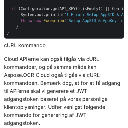
if
 (Configuration.getAPI_KEY().isEmpty() || Configu
      System.out.println(
"! Error: Setup AppSID & App
throw
new
Exception
(
"Setup AppSID & AppKey in 
    }

cURL kommando
Cloud API’erne kan også tilgås via cURL-
kommandoer, og på samme måde kan
Aspose.OCR Cloud også tilgås via cURL-
kommandoen. Bemærk dog, at for at få adgang
til API’erne skal vi generere et JWT-
adgangstoken baseret på vores personlige
klientoplysninger. Udfør venligst følgende
kommando for generering af JWT-
adgangstoken.