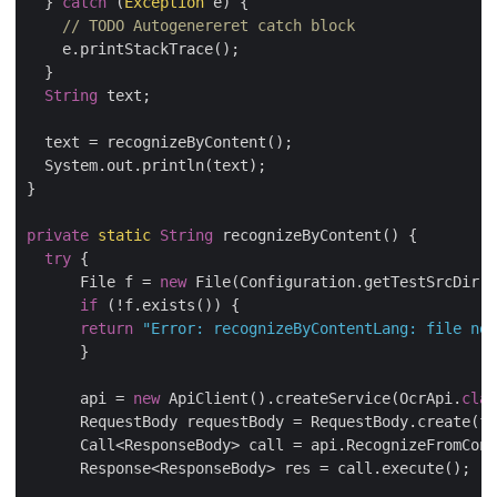
  } 
catch
 (
Exception
 e) {

// TODO Autogenereret catch block
    e.printStackTrace();

  }

String
 text;

  text = recognizeByContent();

  System.out.println(text);

}

private
static
String
 recognizeByContent() {

try
 {

      File f = 
new
 File(Configuration.getTestSrcDir()
if
 (!f.exists()) {

return
"Error: recognizeByContentLang: file not
      }

      api = 
new
 ApiClient().createService(OcrApi.
clas
      RequestBody requestBody = RequestBody.create(f,
      Call<ResponseBody> call = api.RecognizeFromCont
      Response<ResponseBody> res = call.execute();
