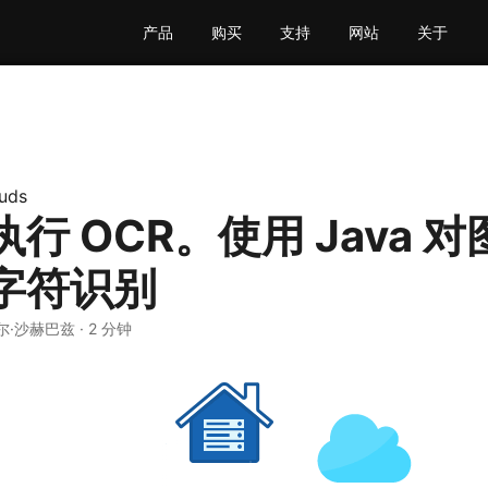
产品
购买
支持
网站
关于
uds
行 OCR。使用 Java 
字符识别
尔·沙赫巴兹 · 2 分钟