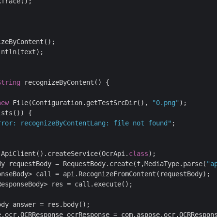
Trace();

zeByContent();

ntln(text);

String
 recognizeByContent() {

new
 File(Configuration.getTestSrcDir(), 
"0.png"
);

sts()) {

rror: recognizeByContentLang: file not found"
;

 ApiClient().createService(OcrApi.
class
);

dy requestBody = RequestBody.create(f,MediaType.parse(
"a
onseBody> call = api.RecognizeFromContent(requestBody);

esponseBody> res = call.execute();

dy answer = res.body();

e.ocr.OCRResponse ocrResponse = com.aspose.ocr.OCRRespons