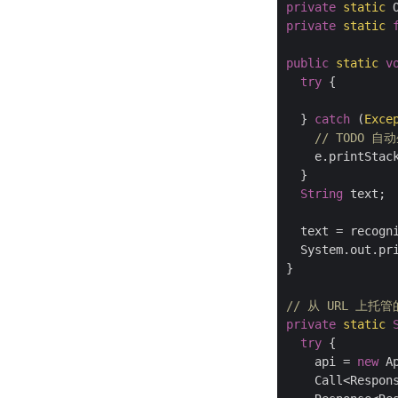
private
static
private
static
public
static
v
try
 {

	  		setUpConfig();

  } 
catch
 (
Exce
// TODO 自
    e.printStack
  }

String
 text;

  text = recogni
  System.out.pri
}

// 从 URL 上
private
static
try
 {

    api = 
new
 A
    Call<Respons