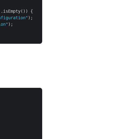
.isEmpty()) {

nfiguration"
);

ion"
);
