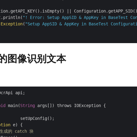
tion.getAPI_KEY().isEmpty() || Configuration.getAPP_SID()
t.println(
"! Error: Setup AppSID & AppKey in BaseTest Co
Exception
(
"Setup AppSID & AppKey in BaseTest Configurat
的图像识别文本
OcrApi api;

oid
 main(
String
 args[]) throws IOException {

ption
 e) {

动生成的 catch 块