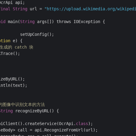
final
String
 url = 
"https://upload.wikimedia.org/wikiped
oid
 main(
String
 args[]) throws IOException {

ption
 e) {

动生成的 catch 块
Trace();

zeByURL();

ntln(text);

托管的图像中识别文本的方法
String
 recognizeByURL() {

piClient().createService(OcrApi.
class
);

eBody> call = api.RecognizeFromUrl(url);
