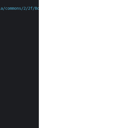
ia/commons/2/2f/Book_of_Abraham_FirstPage.png"
;
