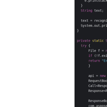
    e.printStack
  }

String
 text;

  text = recogni
  System.out.pri
}

private
static
try
 {

      File f = 
if
 (!f.exi
return
"E
      }

      api = 
new
      RequestBo
      Call<Resp
      Response<R
      ResponseBo
      com.aspos