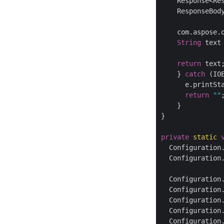
    Response<Res
    ResponseBody
    com.aspose.
String
 text
return
 text;
    } 
catch
 (IOE
      e.printSta
return
""
;
    }

}

private
static
  Configuration
  Configuration
  Configuration
  Configuration
  Configuration
  Configuration
  Configuration