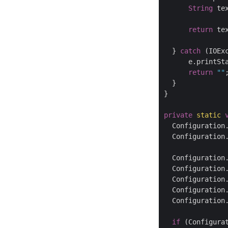
String
 te
return
 tex
  } 
catch
 (IOExc
      e.printSta
return
""
;
  }

}

private
static
  Configuration
  Configuration
  Configuration
  Configuration
  Configuration
  Configuration
  Configuration
if
 (Configura