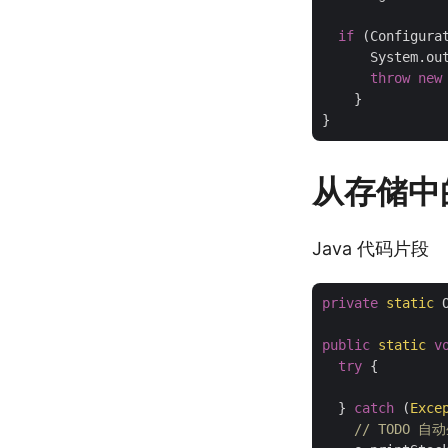
if
 (Configura
      System.ou
throw
new
    }

从存储中
Java 代码片段
private
static
 
public
static
v
try
 {

	  		setUpConfig();

  } 
catch
 (
Exce
// TODO 自