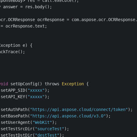
ponseBody> res = call.execute();

 answer = res.body();

ocr.OCRResponse ocrResponse = com.aspose.ocr.OCRResponse.
 = ocrResponse.text;



xception e) {

ckTrace();



void
 setUpConfig() throws 
Exception
 {

.setAPP_SID(
"xxxxx"
);

.setAPI_KEY(
"xxxxx"
);

.setAuthPath(
"https://api.aspose.cloud/connect/token"
);

.setBasePath(
"https://api.aspose.cloud/v3.0"
);

.setUserAgent(
"WebKit"
);

.setTestSrcDir(
"sourceTest"
);

.setTestDstDir(
"destTest"
);
