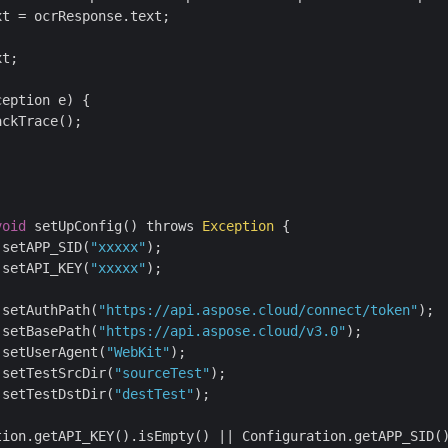
xt = ocrResponse.text;

t;

eption e) {

ckTrace();



void
 setUpConfig() throws 
Exception
 {

.setAPP_SID(
"xxxxx"
);

.setAPI_KEY(
"xxxxx"
);

.setAuthPath(
"https://api.aspose.cloud/connect/token"
);

.setBasePath(
"https://api.aspose.cloud/v3.0"
);

.setUserAgent(
"WebKit"
);

.setTestSrcDir(
"sourceTest"
);

.setTestDstDir(
"destTest"
);

tion.getAPI_KEY().isEmpty() || Configuration.getAPP_SID()