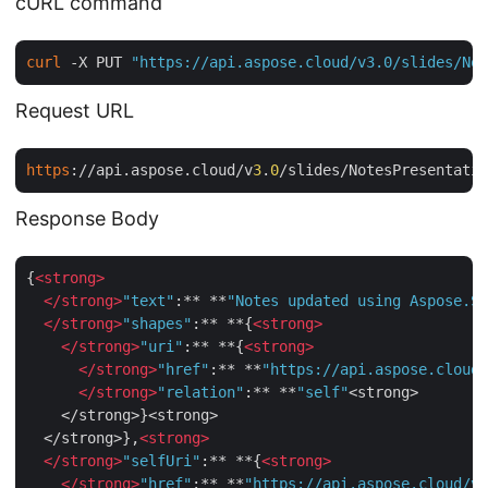
cURL command
curl
 -X PUT 
"https://api.aspose.cloud/v3.0/slides/Not
Request URL
https
://api.aspose.cloud/v
3
.
0
/slides/NotesPresentatio
Response Body
{
<
strong
>
</
strong
>
"text"
:** **
"Notes updated using Aspose.Sl
</
strong
>
"shapes"
:** **{
<
strong
>
</
strong
>
"uri"
:** **{
<
strong
>
</
strong
>
"href"
:** **
"https://api.aspose.cloud/
</
strong
>
"relation"
:** **
"self"
<strong>

    </strong>}<strong>

  </strong>},
<
strong
>
</
strong
>
"selfUri"
:** **{
<
strong
>
</
strong
>
"href"
:** **
"https://api.aspose.cloud/v3