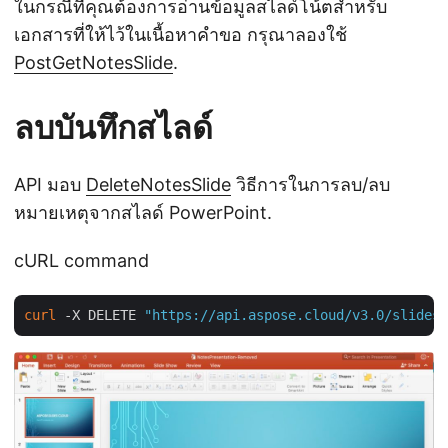
ในกรณีที่คุณต้องการอ่านข้อมูลสไลด์โน้ตสำหรับ
เอกสารที่ให้ไว้ในเนื้อหาคำขอ กรุณาลองใช้
PostGetNotesSlide
.
ลบบันทึกสไลด์
API มอบ
DeleteNotesSlide
วิธีการในการลบ/ลบ
หมายเหตุจากสไลด์ PowerPoint.
cURL command
curl
 -X DELETE 
"https://api.aspose.cloud/v3.0/slides/