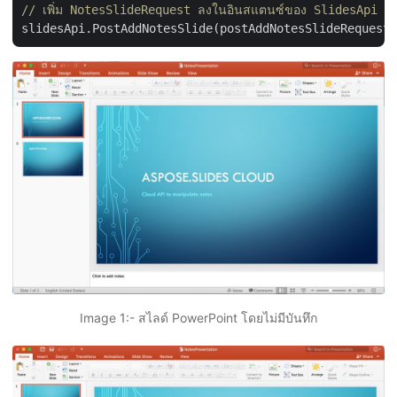
// เพิ่ม NotesSlideRequest ลงในอินสแตนซ์ของ SlidesApi
Image 1:- สไลด์ PowerPoint โดยไม่มีบันทึก