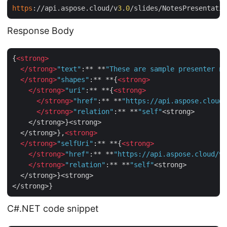
https
://api.aspose.cloud/v
3
.
0
/slides/NotesPresentatio
Response Body
{
<
strong
>
</
strong
>
"text"
:** **
"These are sample presenter no
</
strong
>
"shapes"
:** **{
<
strong
>
</
strong
>
"uri"
:** **{
<
strong
>
</
strong
>
"href"
:** **
"https://api.aspose.cloud/
</
strong
>
"relation"
:** **
"self"
<strong>

    </strong>}<strong>

  </strong>},
<
strong
>
</
strong
>
"selfUri"
:** **{
<
strong
>
</
strong
>
"href"
:** **
"https://api.aspose.cloud/v3
</
strong
>
"relation"
:** **
"self"
<strong>

  </strong>}<strong>

C#.NET code snippet