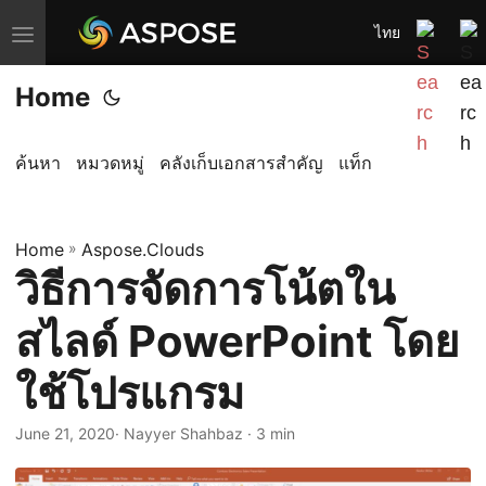
ไทย
T
o
Home
g
g
l
ค้นหา
หมวดหมู่
คลังเก็บเอกสารสำคัญ
แท็ก
e
n
Home
a
»
Aspose.Clouds
วิธีการจัดการโน้ตใน
v
i
สไลด์ PowerPoint โดย
g
a
ใช้โปรแกรม
t
i
June 21, 2020
· Nayyer Shahbaz · 3 min
o