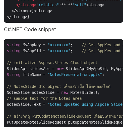
</
strong
>
"relation"
:** **
"self"
<strong>

  </strong>}<strong>

C#.NET Code snippet
string
 MyAppKey = 
"xxxxxxxx"
;    
// Get AppKey and Ap
string
 MyAppSid = 
"xxxxxxxx"
;    
// Get AppKey and Ap
// initialize Aspose.Slides Cloud object
SlidesApi slidesApi = 
new
String
 fileName = 
"NotesPresentation.pptx"
;          
// NotesSlide dto object เพื่อแสดงถึง โน้ตของสไลด์
NotesSlide notesSlide = 
new
// sample text for the Notes area
notesSlide.Text = 
"Notes updated using Aspose.Slides 
// สร้างวัตถุ PutUpdateNotesSlideRequest เพื่ออัปเดตหมายเห
PutUpdateNotesSlideRequest putUpdateNotesSlideRequest