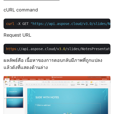
cURL command
curl
 -X GET 
"https://api.aspose.cloud/v3.0/slides/Not
Request URL
https
://api.aspose.cloud/v
3
.
0
/slides/NotesPresentatio
ผลลัพธ์คือ เนื้อหาของการตอบกลับมีภาพที่ถูกแปลง
แล้วดังที่แสดงด้านล่าง