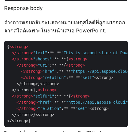
Response body
ร่างการตอบกลับจะแสดงหมายเหตุสไลด์ที่ถูกแยกออก
จากสไลด์เฉพาะในงานนำเสนอ PowerPoint.
{
<
strong
>
</
strong
>
"text"
:** **
"This is second slide of Power
</
strong
>
"shapes"
:** **{
<
strong
>
</
strong
>
"uri"
:** **{
<
strong
>
</
strong
>
"href"
:** **
"https://api.aspose.cloud/
</
strong
>
"relation"
:** **
"self"
<strong>

    </strong>}<strong>

  </strong>},
<
strong
>
</
strong
>
"selfUri"
:** **{
<
strong
>
</
strong
>
"href"
:** **
"https://api.aspose.cloud/v3
</
strong
>
"relation"
:** **
"self"
<strong>

  </strong>}<strong>
