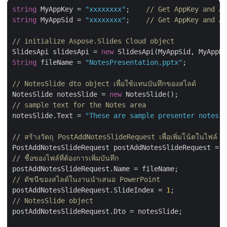
string
 MyAppKey = 
"xxxxxxxx"
;    
// Get AppKey and Ap
string
 MyAppSid = 
"xxxxxxxx"
;    
// Get AppKey and Ap
// initialize Aspose.Slides Cloud object
SlidesApi slidesApi = 
new
String
 fileName = 
"NotesPresentation.pptx"
;          
// NotesSlide dto object เพื่อใช้แทนบันทึกของสไลด์
NotesSlide notesSlide = 
new
// sample text for the Notes area
notesSlide.Text = 
"These are sample presenter notes a
// สร้างวัตถุ PostAddNotesSlideRequest เพื่อเพิ่มโน้ตในไฟล์ 
PostAddNotesSlideRequest postAddNotesSlideRequest = 
n
// ชื่อของไฟล์ที่ต้องการเพิ่มบันทึก
// ดัชนีของสไลด์ในงานนำเสนอ PowerPoint
postAddNotesSlideRequest.SlideIndex = 
1
// NotesSlide object
postAddNotesSlideRequest.Dto = notesSlide;
