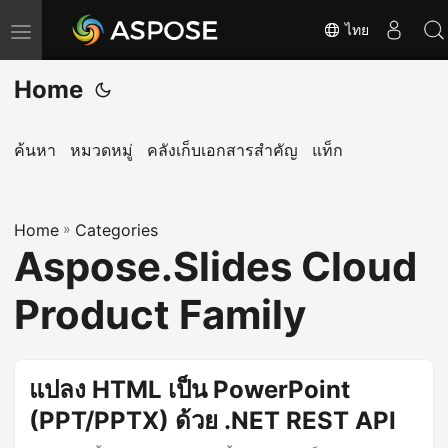
ไทย
T
o
Home
g
g
l
ค้นหา
หมวดหมู่
คลังเก็บเอกสารสำคัญ
แท็ก
e
n
Home
a
»
Categories
Aspose.Slides Cloud
v
i
Product Family
g
a
t
แปลง HTML เป็น PowerPoint
i
(PPT/PPTX) ด้วย .NET REST API
o