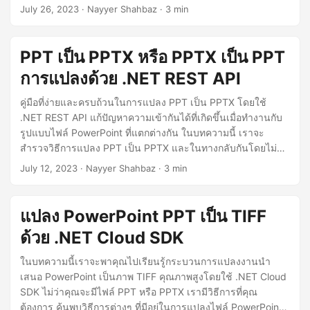
SDK providing a robust and efficient solution for ODP to
July 26, 2023
· Nayyer Shahbaz · 3 min
PPT conversion, ensuring that your presentation content
remains intact, and your slides retain their original
formatting and layout.
PPT เป็น PPTX หรือ PPTX เป็น PPT
การแปลงด้วย .NET REST API
คู่มือที่ง่ายและครบถ้วนในการแปลง PPT เป็น PPTX โดยใช้
.NET REST API แก้ปัญหาความเข้ากันได้ที่เกิดขึ้นเมื่อทำงานกับ
รูปแบบไฟล์ PowerPoint ที่แตกต่างกัน ในบทความนี้ เราจะ
สำรวจวิธีการแปลง PPT เป็น PPTX และในทางกลับกันโดยไม่มี
ความยุ่งยากโดยใช้ .NET REST API ดังนั้นเรามาเริ่มกันเลยและ
July 12, 2023
· Nayyer Shahbaz · 3 min
ค้นพบโลกที่ไม่มีรอยต่อของการแปลง PPT เป็น PPTX หรือ PPTX
เป็น PPT ด้วย .NET REST API
แปลง PowerPoint PPT เป็น TIFF
ด้วย .NET Cloud SDK
ในบทความนี้เราจะพาคุณไปเรียนรู้กระบวนการแปลงงานนำ
เสนอ PowerPoint เป็นภาพ TIFF คุณภาพสูงโดยใช้ .NET Cloud
SDK ไม่ว่าคุณจะมีไฟล์ PPT หรือ PPTX เรามีวิธีการที่คุณ
ต้องการ ค้นพบวิธีการต่างๆ ที่มีอยู่ในการแปลงไฟล์ PowerPoint