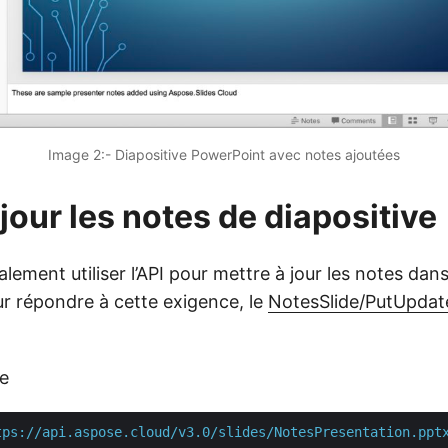
Image 2:- Diapositive PowerPoint avec notes ajoutées
jour les notes de diapositive
ement utiliser l’API pour mettre à jour les notes dans
r répondre à cette exigence, le
NotesSlide/PutUpdat
e
tps://api.aspose.cloud/v3.0/slides/NotesPresentation.ppt