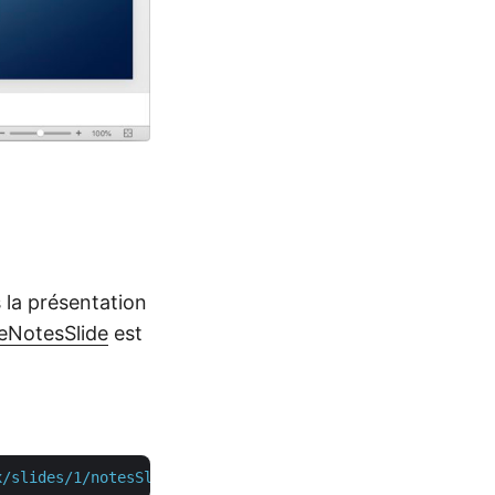
 la présentation
eNotesSlide
est
x/slides/1/notesSlide"
 -H  
"accept: application/json"
 -H