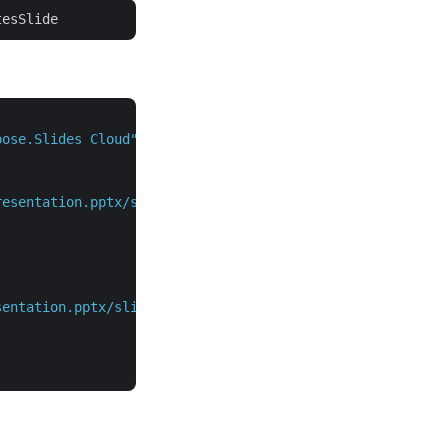
pose.Slides Cloud"
,
<
strong
>
resentation.pptx/slides/1/notesSlide/shapes"
,
<
strong
>
sentation.pptx/slides/1/notesSlide"
,
<
strong
>