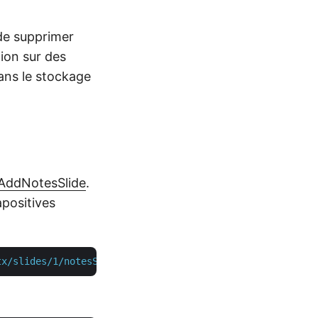
 de supprimer
ion sur des
dans le stockage
tAddNotesSlide
.
positives
tx/slides/1/notesSlide"
 -H  
"accept: application/json"
 -