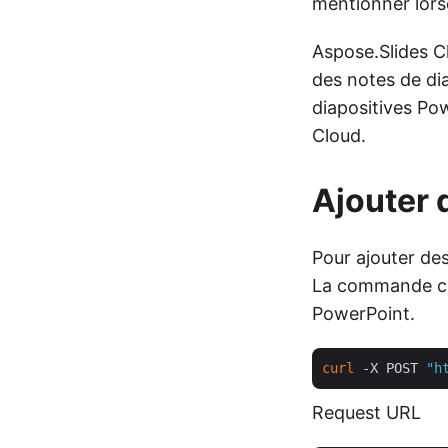
mentionner lors
Aspose.Slides Cl
des notes de di
diapositives Pow
Cloud.
Ajouter 
Pour ajouter des
La commande cUR
PowerPoint.
curl
 -X POST 
"h
Request URL