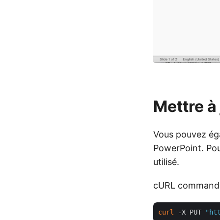
Mettre à 
Vous pouvez égal
PowerPoint. Pou
utilisé.
cURL command
curl
 -X PUT 
"ht