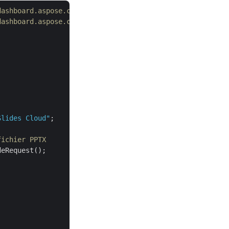
dashboard.aspose.cloud/
dashboard.aspose.cloud/
Slides Cloud"
;

fichier PPTX