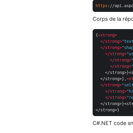
https
://api.asp
Corps de la rép
{
<
strong
>
</
strong
>
"tex
</
strong
>
"sha
</
strong
>
"u
</
strong
>
</
strong
>
    </strong>}<s
  </strong>},
<
s
</
strong
>
"sel
</
strong
>
"h
</
strong
>
"r
  </strong>}<str
C#.NET code sn