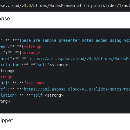
ose.cloud/v
3
.
0
/slides/NotesPresentation.pptx/slides/
1
onse
t"
:** **
"These are sample presenter notes added using As
pes"
:** **{
<
strong
>
ri"
:** **{
<
strong
>
"href"
:** **
"https://api.aspose.cloud/v3.0/slides/NotesP
"relation"
:** **
"self"
<strong>

trong>

trong
>
fUri"
:** **{
<
strong
>
ref"
:** **
"https://api.aspose.cloud/v3.0/slides/NotesPre
elation"
:** **
"self"
<strong>

ong>

ippet