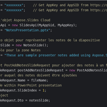
 = 
"xxxxxxxx"
;    
// Get AppKey and AppSID from https://
 = 
"xxxxxxxx"
;    
// Get AppKey and AppSID from https://
l'objet Aspose.Slides Cloud
sApi = 
new
 = 
"NotesPresentation.pptx"
;            

to objet pour représenter les notes de la diapositive
sSlide = 
new
ple pour la zone Notes
 = 
"These are sample presenter notes added using Aspose.
et PostAddNotesSlideRequest pour ajouter des notes à un 
deRequest postAddNotesSlideRequest = 
new
er auquel des notes doivent être ajoutées
de within PowerPoint presentation
deRequest.SlideIndex = 
1
bject
eRequest.Dto = notesSlide;
