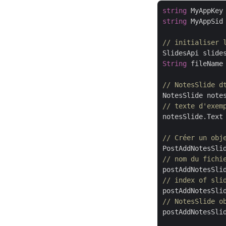
string
 MyAppKey
string
 MyAppSid
// initialiser 
SlidesApi slide
String
 fileName
// NotesSlide d
NotesSlide note
// texte d'exem
notesSlide.Text
// Créer un obj
PostAddNotesSli
// nom du fichi
// index of sli
postAddNotesSli
// NotesSlide o
postAddNotesSlid