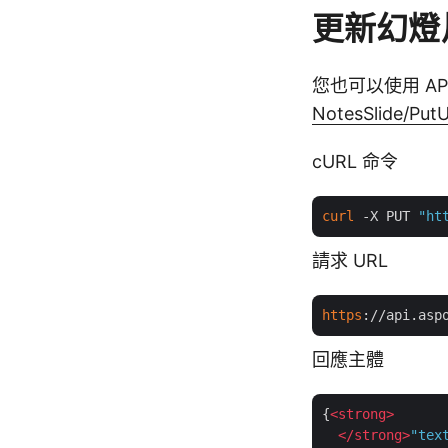
更新幻燈
您也可以使用 AP
NotesSlide/Put
cURL 命令
curl
 -X PUT 
"ht
請求 URL
https
://api.asp
回應主體
{
<
strong
>
</
strong
>
"tex