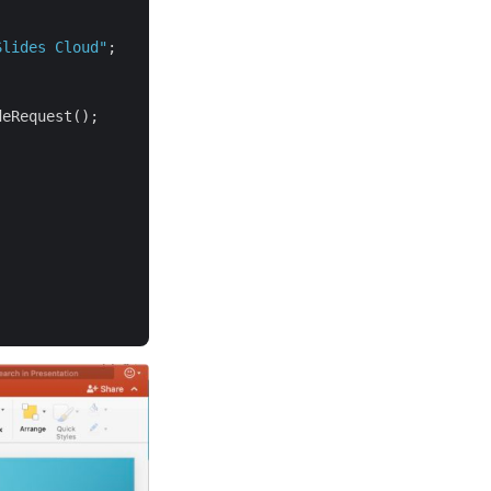
Slides Cloud"
;
