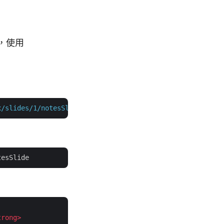
求，使用
x/slides/1/notesSlide"
 -H  
"accept: application/json"
 -H
trong
>