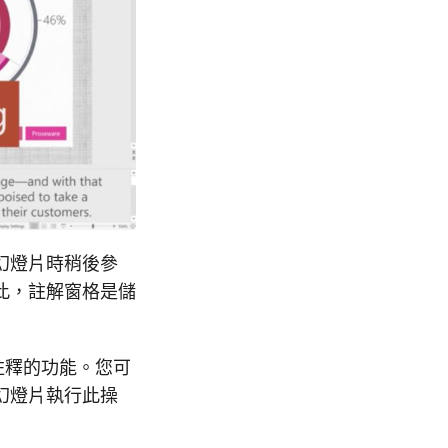
幻燈片時稍後參
此，註解窗格是儲
或刪除註釋的功能。您可
的幻燈片執行此操