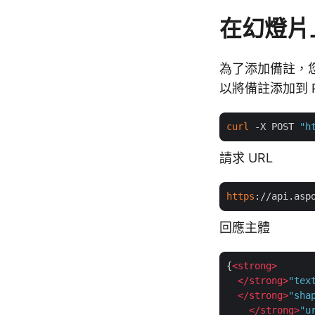
在幻燈片
為了添加備註，
以將備註添加到 Po
curl
 -X POST 
"h
請求 URL
https
://api.asp
回應主體
{
<
strong
>
</
strong
>
"tex
</
strong
>
"sha
</
strong
>
"u