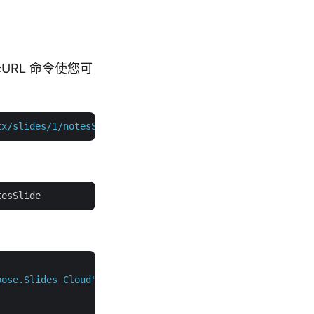
cURL 命令使您可
tx/slides/1/notesSlide"
 -H  
"accept: application/json"
 -
pose.Slides Cloud"
,
<
strong
>