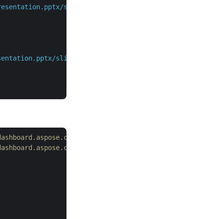
resentation.pptx/slides/1/notesSlide/shapes"
,
<
strong
>
sentation.pptx/slides/1/notesSlide"
,
<
strong
>
dashboard.aspose.cloud/
dashboard.aspose.cloud/