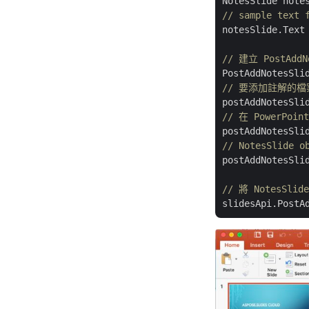
NotesSlide note
// sample text 
notesSlide.Text
// 建立 PostAdd
PostAddNotesSli
// 要添加註解的
// 在 PowerP
postAddNotesSli
// NotesSlide o
postAddNotesSlid
// 將 NotesSlid