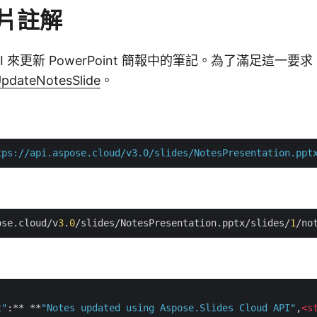
片註解
I 來更新 PowerPoint 簡報中的筆記。為了滿足這一要
UpdateNotesSlide
。
tps://api.aspose.cloud/v3.0/slides/NotesPresentation.ppt
ose.cloud/v
3
.
0
/slides/NotesPresentation.pptx/slides/
1
t"
:** **
"Notes updated using Aspose.Slides Cloud API"
,
<
s