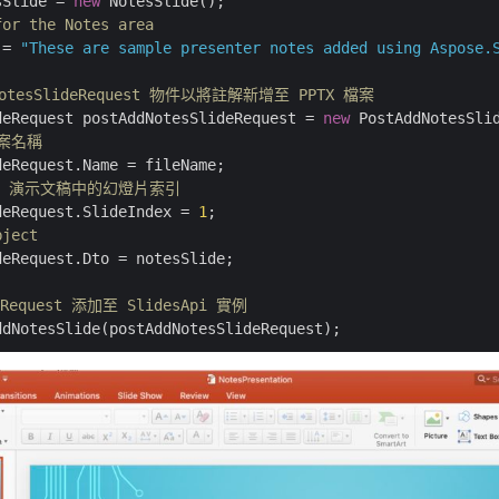
sSlide = 
new
for the Notes area
 = 
"These are sample presenter notes added using Aspose.
NotesSlideRequest 物件以將註解新增至 PPTX 檔案
deRequest postAddNotesSlideRequest = 
new
檔案名稱
oint 演示文稿中的幻燈片索引
deRequest.SlideIndex = 
1
bject
eRequest.Dto = notesSlide;

eRequest 添加至 SlidesApi 實例