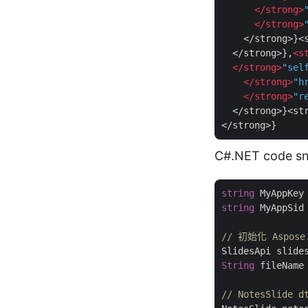
</
strong
>
</
strong
>
    </strong>}<s
  </strong>},
<
s
</
strong
>
"sel
</
strong
>
"h
</
strong
>
"r
  </strong>}<str
C#.NET code sn
string
 MyAppKey
string
 MyAppSid
// 初始化 Aspose
SlidesApi slide
String
 fileName
// NotesSlid