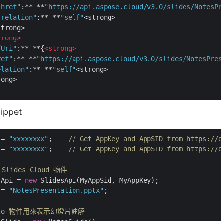
"href"
:** **
"https://api.aspose.cloud/v3.0/slides/NotesP
"relation"
:** **
"self"
<strong>

trong>

trong
>
fUri"
:** **{
<
strong
>
ref"
:** **
"https://api.aspose.cloud/v3.0/slides/NotesPre
elation"
:** **
"self"
<strong>

ong>

ippet
 = 
"xxxxxxxx"
;    
// Get AppKey and AppSID from https://
 = 
"xxxxxxxx"
;    
// Get AppKey and AppSID from https://
.Slides Cloud 物件
sApi = 
new
 = 
"NotesPresentation.pptx"
;            

e dto 物件用來表示幻燈片註解