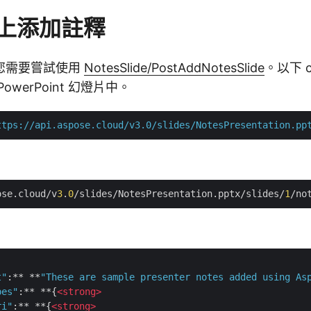
上添加註釋
您需要嘗試使用
NotesSlide/PostAddNotesSlide
。以下 
werPoint 幻燈片中。
ttps://api.aspose.cloud/v3.0/slides/NotesPresentation.pp
ose.cloud/v
3
.
0
/slides/NotesPresentation.pptx/slides/
1
t"
:** **
"These are sample presenter notes added using As
pes"
:** **{
<
strong
>
ri"
:** **{
<
strong
>