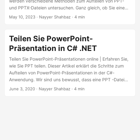
werden verschiedene Methoden zum Aufteilen von PPT-
a
und PPTX-Dateien untersuchen. Ganz gleich, ob Sie eine
l
komplette PowerPoint-Präsentation in einzelne Folien
May 10, 2023
· Nayyer Shahbaz · 4 min
t
aufteilen oder bestimmte Folien extrahieren müssen, wir
e
decken alle notwendigen Schritte ab, um Ihnen beim
Erreichen Ihres Ziels zu helfen.
n
Teilen Sie PowerPoint-
Präsentation in C# .NET
Teilen Sie PowerPoint-Präsentationen online | Erfahren Sie,
wie Sie PPT teilen. Dieser Artikel erklärt die Schritte zum
Aufteilen von PowerPoint-Präsentationen in der C#-
Anwendung. Wir sind uns bewusst, dass eine PPT -Datei
mehrere verschiedene Arten von Informationen wie Text,
June 3, 2020
· Nayyer Shahbaz · 4 min
Aufzählungspunkte, Bilder, Multimedia und andere
eingebettete OLE Objekte enthält. Statt die komplette
Datei zu teilen, haben Sie möglicherweise die Anforderung,
PowerPoint-Folien in separate Dateien aufzuteilen und sie
entsprechend zu teilen. Daher werden wir PPT
programmgesteuert in mehrere Dateien aufteilen.