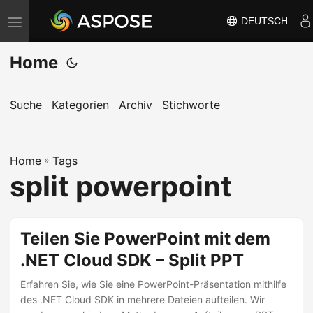
DEUTSCH
N
a
Home
v
i
g
Suche
Kategorien
Archiv
Stichworte
a
t
Home
i
»
Tags
split powerpoint
o
n
u
Teilen Sie PowerPoint mit dem
m
.NET Cloud SDK – Split PPT
s
c
Erfahren Sie, wie Sie eine PowerPoint-Präsentation mithilfe
h
des .NET Cloud SDK in mehrere Dateien aufteilen. Wir