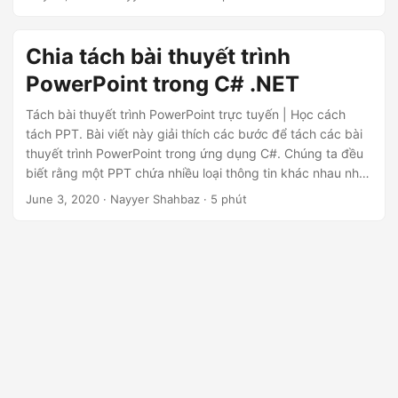
ớ
chúng tôi sẽ đề cập đến tất cả các bước cần thiết để giúp
bạn đạt được mục tiêu của mình.
n
Chia tách bài thuyết trình
g
PowerPoint trong C# .NET
Tách bài thuyết trình PowerPoint trực tuyến | Học cách
tách PPT. Bài viết này giải thích các bước để tách các bài
thuyết trình PowerPoint trong ứng dụng C#. Chúng ta đều
biết rằng một PPT chứa nhiều loại thông tin khác nhau như
văn bản, điểm loại, hình ảnh, đa phương tiện và các đối
June 3, 2020
· Nayyer Shahbaz · 5 phút
tượng OLE nhúng khác. Vì vậy, thay vì chia sẻ toàn bộ tệp,
bạn có thể có yêu cầu tách các trang trình chiếu
PowerPoint thành các tệp riêng biệt và chia sẻ chúng một
cách thích hợp.