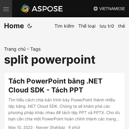
VIETNAMESE
C
h
Home
u
Tìm kiếm
Thể loại
lưu trữ
thẻ
y
ể
Trang chủ
»
Tags
n
split powerpoint
đ
ổ
i
Tách PowerPoint bằng .NET
đ
Cloud SDK - Tách PPT
i
ề
Tìm hiểu cách chia bản trình bày PowerPoint thành nhiều
u
tệp bằng .NET Cloud SDK. Chúng ta sẽ khám phá các
phương pháp khác nhau để tách tệp PPT và PPTX. Cho dù
h
bạn cần chia một PowerPoint hoàn chỉnh thành các trang
ư
chiếu riêng lẻ hay trích xuất một số trang chiếu nhất định,
May 10, 2023
· Nayyer Shahbaz · 6 phút