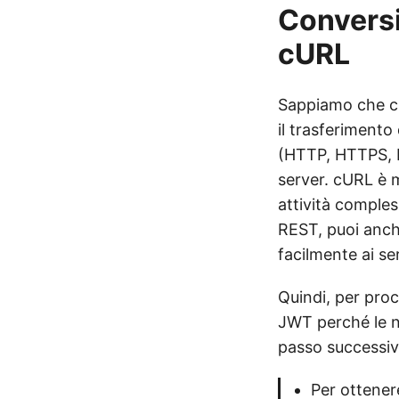
Convers
cURL
Sappiamo che cl
il trasferimento
(HTTP, HTTPS, FT
server. cURL è m
attività comples
REST, puoi anch
facilmente ai s
Quindi, per pro
JWT perché le no
passo successivo
Per ottener