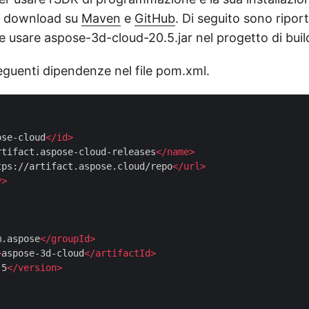
il download su
Maven
e
GitHub
. Di seguito sono riporta
e usare aspose-3d-cloud-20.5.jar nel progetto di bui
eguenti dipendenze nel file pom.xml.
ose-cloud
</
id
>
rtifact.aspose-cloud-releases
</
name
>
tps://artifact.aspose.cloud/repo
</
url
>
y
>
m.aspose
</
groupId
>
>
aspose-3d-cloud
</
artifactId
>
.5
</
version
>