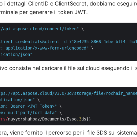
i dettagli ClientID e ClientSecret, dobbiamo eseguir
minale per generare il token JWT.
//api.aspose.cloud/connect/token"
 \

client_credentials&client_id=718e4235-8866-4ebe-bff4-f5a
e: application/x-www-form-urlencoded"
 \

lication/json"
ivo consiste nel caricare il file sul cloud eseguendo il
tps://api.aspose.cloud/v3.0/3d/storage/file/rochair_hans
plication/json"
 \

ion: Bearer <JWT Token>"
 \

pe: multipart/form-data"
 \

ers/
nayyershahbaz/Documents/Esso
.3
ra, viene fornito il percorso per il file 3DS sul sistem