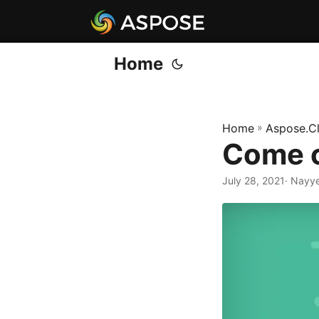
Home
Home
»
Aspose.C
Come c
July 28, 2021
· Nayye