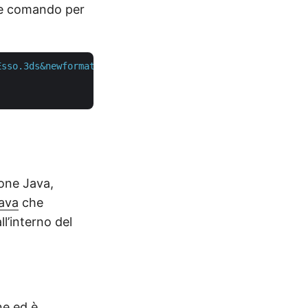
nte comando per
Esso.3ds&newformat=amf&newfilename=Esso.amf&IsOverwrite=
ione Java,
ava
che
ll’interno del
ne ed è