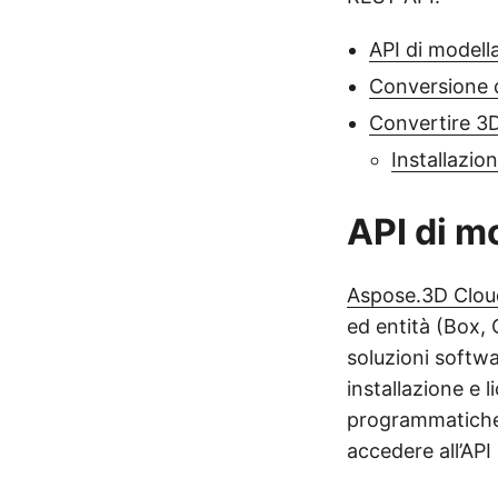
API di modell
Conversione
Convertire 3
Installazio
API di m
Aspose.3D Clou
ed entità (Box, 
soluzioni softwa
installazione e l
programmatiche s
accedere all’API