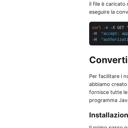
il file è carica
eseguire la con
curl
 -v -X GET 
-H  
"accept: ap
-H  
"authorizat
Converti
Per facilitare i 
abbiamo creato
fornisce tutte le
programma Jav
Installazio
Il primo passo p