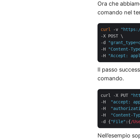
Ora che abbiamo 
comando nel ter
curl
 -v 
"https:
-X POST \

-d 
"grant_type=
-H 
"Content-Typ
-H 
"Accept: app
Il passo success
comando.
curl -X PUT 
"ht
-H  
"accept: ap
-H  
"authorizat
-H  
"Content-Ty
-d {
"File"
:{
/Us
Nell’esempio sop