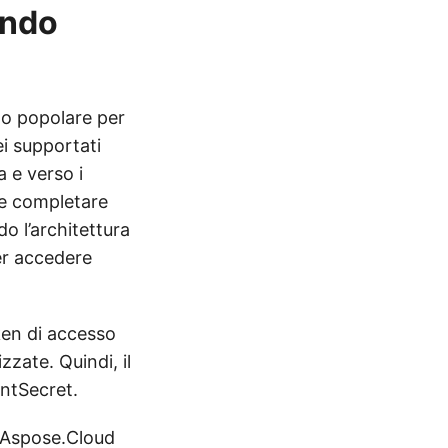
ando
do popolare per
ei supportati
a e verso i
 e completare
o l’architettura
er accedere
ken di accesso
zate. Quindi, il
entSecret.
Aspose.Cloud