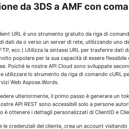
ione da 3DS a AMF con com
ient URL è uno strumento gratuito da riga di coman
 di dati da o verso un server di rete, utilizzando uno d
P, ecc.).Utilizza la sintassi URL per trasferire dati d
olto popolare per la sua capacità di essere flessibile
se. Poiché le nostre API Cloud sono sviluppate second
e utilizzare lo strumento da riga di comando cURL p
ervizi Web Aspose.Words.
cedere ulteriormente, il primo passo è generare un to
stre API REST sono accessibili solo a persone autoriz
 è ottenere i dettagli personalizzati di ClientID e Cli
e le credenziali del cliente, crea un account visitando