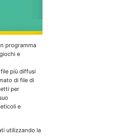
 un programma
giochi e
le più diffusi
ato di file di
etti per
 suo
ticoli e
i utilizzando la