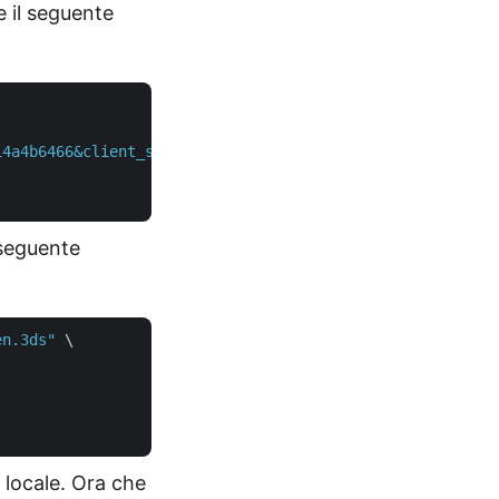
e il seguente
14a4b6466&client_secret=388e864b819d8b067a8b1cb625a2ea8e
 seguente
en.3ds"
 \

a locale. Ora che