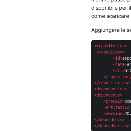
disponibile per 
come scaricare 
Aggiungere le s
<
repositories
>
<
repository
>
<
id
>
asp
<
name
>
a
<
url
>
ht
</
repositor
</
repositories
>
<
dependencies
>
<
dependency
>
<
groupId
>
co
<
artifactId
<
version
>
20
</
dependency
>
</
dependencies
>