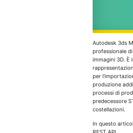
Autodesk 3ds M
professionale di
immagini 3D. È i
rappresentazione
per l’importazion
produzione addi
processi di pro
predecessore STL
costellazioni.
In questo artico
REST API.