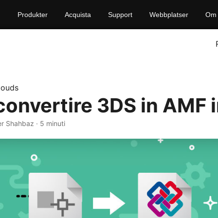
Produkter
Acquista
Support
Webbplatser
Om 
louds
onvertire 3DS in AMF i
r Shahbaz · 5 minuti