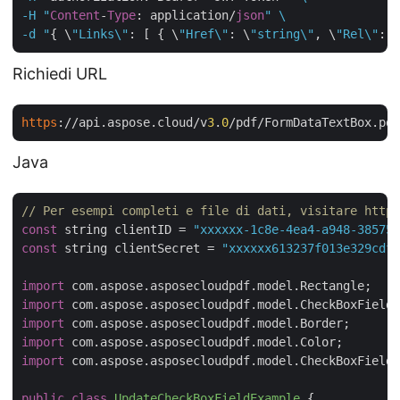
-H "
Content
-
Type
: application/
json
" \

-d "
{ \
"Links\"
: [ { \
"Href\"
: \
"string\"
, \
"Rel\"
: \
Richiedi URL
https
://api.aspose.cloud/v
3
.
0
/pdf/FormDataTextBox.pd
Java
// Per esempi completi e file di dati, visitare https
const
 string clientID = 
"xxxxxx-1c8e-4ea4-a948-385754
const
 string clientSecret = 
"xxxxxx613237f013e329cdf5
import
import
import
import
import
 com.aspose.asposecloudpdf.model.CheckBoxFieldR
public
class
UpdateCheckBoxFieldExample
{
