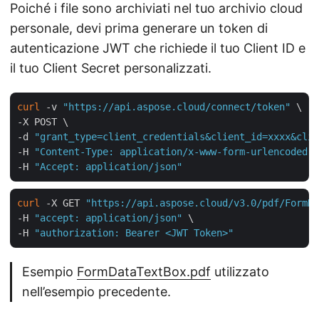
Poiché i file sono archiviati nel tuo archivio cloud
personale, devi prima generare un token di
autenticazione JWT che richiede il tuo Client ID e
il tuo Client Secret personalizzati.
curl
 -v 
"https://api.aspose.cloud/connect/token"
 \

-X POST \

-d 
"grant_type=client_credentials&client_id=xxxx&clie
-H 
"Content-Type: application/x-www-form-urlencoded"
 
-H 
"Accept: application/json"
curl
 -X GET 
"https://api.aspose.cloud/v3.0/pdf/FormDa
-H 
"accept: application/json"
 \

-H 
"authorization: Bearer <JWT Token>"
Esempio
FormDataTextBox.pdf
utilizzato
nell’esempio precedente.