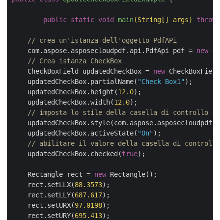
public
static
void
main
(String[] args)
throws
// crea un'istanza dell'oggetto PdfAPi
    com.aspose.asposecloudpdf.api.PdfApi pdf = 
new
 co
// Crea istanza CheckBox
    CheckBoxField updatedCheckBox = 
new
 CheckBoxField
    updatedCheckBox.partialName(
"Check Box1"
);

    updatedCheckBox.height(
12.0
);

    updatedCheckBox.width(
12.0
);

// imposta lo stile della casella di controllo co
    updatedCheckBox.style(com.aspose.asposecloudpdf.m
    updatedCheckBox.activeState(
"On"
);

// abilitare il valore della casella di controllo
    updatedCheckBox.checked(
true
);

    Rectangle rect = 
new
 Rectangle();

    rect.setLLX(
88.3573
);

    rect.setLLY(
687.617
);

    rect.setURX(
97.0198
);

    rect.setURY(
695.413
);
