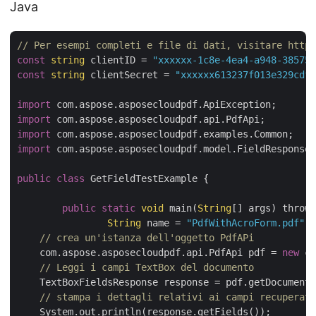
Java
// Per esempi completi e file di dati, visitare https
const
string
 clientID = 
"xxxxxx-1c8e-4ea4-a948-385754
const
string
 clientSecret = 
"xxxxxx613237f013e329cdf5
import
import
import
import
 com.aspose.asposecloudpdf.model.FieldResponse;

public
class
 GetFieldTestExample {

public
static
void
 main(
String
[] args) throws
String
 name = 
"PdfWithAcroForm.pdf"
;

// crea un'istanza dell'oggetto PdfAPi
    com.aspose.asposecloudpdf.api.PdfApi pdf = 
new
 co
// Leggi i campi TextBox del documento
    TextBoxFieldsResponse response = pdf.getDocumentT
// stampa i dettagli relativi ai campi recuperati
    System.out.println(response.getFields());
