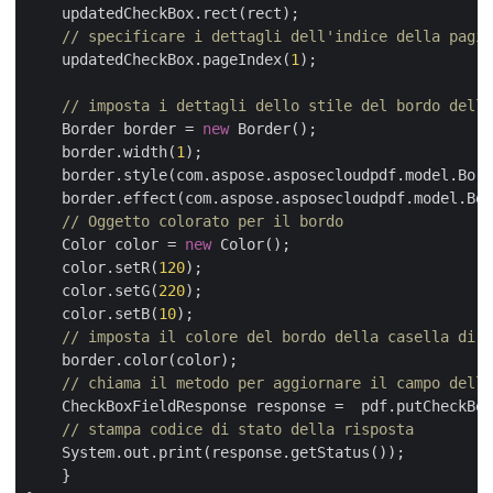
    updatedCheckBox.rect(rect);

// specificare i dettagli dell'indice della pagin
    updatedCheckBox.pageIndex(
1
);

// imposta i dettagli dello stile del bordo della
    Border border = 
new
 Border();

    border.width(
1
);

    border.style(com.aspose.asposecloudpdf.model.Bord
    border.effect(com.aspose.asposecloudpdf.model.Bor
// Oggetto colorato per il bordo
    Color color = 
new
 Color();

    color.setR(
120
);

    color.setG(
220
);

    color.setB(
10
);

// imposta il colore del bordo della casella di c
    border.color(color);

// chiama il metodo per aggiornare il campo dell
    CheckBoxFieldResponse response =  pdf.putCheckBox
// stampa codice di stato della risposta
    System.out.print(response.getStatus());

    }
