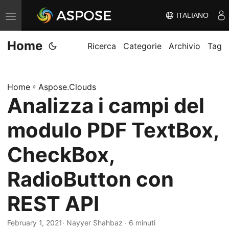
ITALIANO
V
ä
Home
x
Ricerca
Categorie
Archivio
Tag
l
a
Home
»
Aspose.Clouds
n
Analizza i campi del
a
v
modulo PDF TextBox,
i
g
CheckBox,
e
RadioButton con
r
i
REST API
n
g
February 1, 2021
· Nayyer Shahbaz · 6 minuti