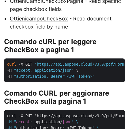
OttieniCampiCheckBoxPagina
- Read specific
page checkbox fields
OttienicampoCheckBox
- Read document
checkbox field by name
Comando cURL per leggere
CheckBox a pagina 1
curl
 -X GET 
"https://api.aspose.cloud/v3.0/pdf/FormDa
-H 
"accept: application/json"
 \

-H 
"authorization: Bearer <JWT Token>"
Comando CURL per aggiornare
CheckBox sulla pagina 1
curl -X PUT "https://api.aspose.cloud/v3.0/pdf/FormD
-H "
accept
: application/
json
" \

-H "
authorization: Bearer <JWT Token>
" \
