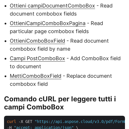
Ottieni campiDocumentComboBox
- Read
document combobox fields
OttieniCampiComboBoxPagina
- Read
particular page combobox fields
OttieniComboBoxField
- Read document
combobox field by name
Campi PostComboBox
- Add ComboBox field
to document
MettiComboBoxField
- Replace document
combobox field
Comando cURL per leggere tutti i
campi ComboBox
curl
 -X GET 
"https://api.aspose.cloud/v3.0/pdf/FormDa
-H 
"accept: application/json"
 \
