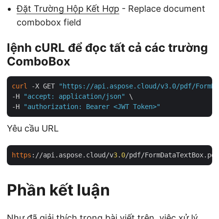
Đặt Trường Hộp Kết Hợp
- Replace document
combobox field
lệnh cURL để đọc tất cả các trường
ComboBox
curl
 -X GET 
"https://api.aspose.cloud/v3.0/pdf/FormDa
-H 
"accept: application/json"
 \

-H 
"authorization: Bearer <JWT Token>"
Yêu cầu URL
https
://api.aspose.cloud/v
3
.
0
Phần kết luận
Như đã giải thích trong bài viết trên, việc xử lý