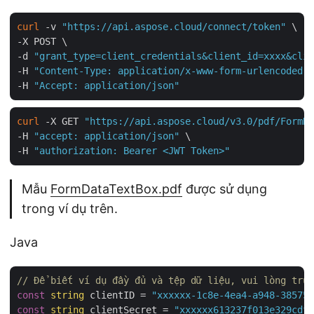
curl
 -v 
"https://api.aspose.cloud/connect/token"
 \

-X POST \

-d 
"grant_type=client_credentials&client_id=xxxx&clie
-H 
"Content-Type: application/x-www-form-urlencoded"
 
-H 
"Accept: application/json"
curl
 -X GET 
"https://api.aspose.cloud/v3.0/pdf/FormDa
-H 
"accept: application/json"
 \

-H 
"authorization: Bearer <JWT Token>"
Mẫu
FormDataTextBox.pdf
được sử dụng
trong ví dụ trên.
Java
// Để biết ví dụ đầy đủ và tệp dữ liệu, vui lòng truy
const
string
 clientID = 
"xxxxxx-1c8e-4ea4-a948-385754
const
string
 clientSecret = 
"xxxxxx613237f013e329cdf5