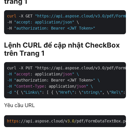
trang 1
curl
 -X GET 
"https://api.aspose.cloud/v3.0/pdf/FormDa
-H 
"accept: application/json"
 \

-H 
"authorization: Bearer <JWT Token>"
Lệnh CURL để cập nhật CheckBox
trên Trang 1
curl -X PUT "https://api.aspose.cloud/v3.0/pdf/FormD
-H "
accept
: application/
json
" \

-H "
authorization: Bearer <JWT Token>
" \

-H "
Content
-
Type
: application/
json
" \

-d "
{ \
"Links\"
: [ { \
"Href\"
: \
"string\"
, \
"Rel\"
: \
Yêu cầu URL
https
://api.aspose.cloud/v
3
.
0
/pdf/FormDataTextBox.pd