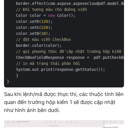
    border.effect(com.aspose.asposecloudpdf.model.Bor
// Đối tượng màu cho đường viền
    Color color = 
new
 Color();

    color.setR(
120
);

    color.setG(
220
);

    color.setB(
10
);

// đặt màu viền CheckBox
    border.color(color);

// gọi phương thức để cập nhật trường hộp kiểm tr
    CheckBoxFieldResponse response =  pdf.putCheckBox
// in mã trạng thái phản hồi
    System.out.print(response.getStatus());

    }

Sau khi lệnh/mã được thực thi, các thuộc tính liên
quan đến trường hộp kiểm 1 sẽ được cập nhật
như hình ảnh bên dưới.