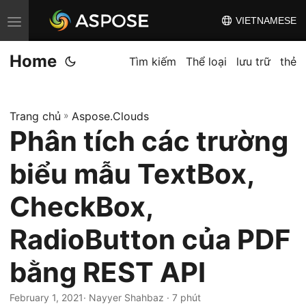
VIETNAMESE
C
h
Home
u
Tìm kiếm
Thể loại
lưu trữ
thẻ
y
ể
Trang chủ
»
Aspose.Clouds
n
Phân tích các trường
đ
ổ
biểu mẫu TextBox,
i
đ
CheckBox,
i
RadioButton của PDF
ề
u
bằng REST API
h
ư
February 1, 2021
· Nayyer Shahbaz · 7 phút