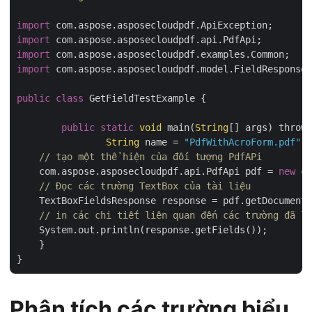
import
import
import
import
 com.aspose.asposecloudpdf.model.FieldResponse;

public
class
 GetFieldTestExample {

public
static
void
 main(
String
[] args) throws
String
 name = 
"PdfWithAcroForm.pdf"
;

// tạo một thể hiện của đối tượng PdfAPi
    com.aspose.asposecloudpdf.api.PdfApi pdf = 
new
 co
// Đọc các trường TextBox của tài liệu
    TextBoxFieldsResponse response = pdf.getDocumentT
// in các chi tiết liên quan đến các trường đã lấ
    System.out.println(response.getFields());

    }

Phân tích các trường biểu