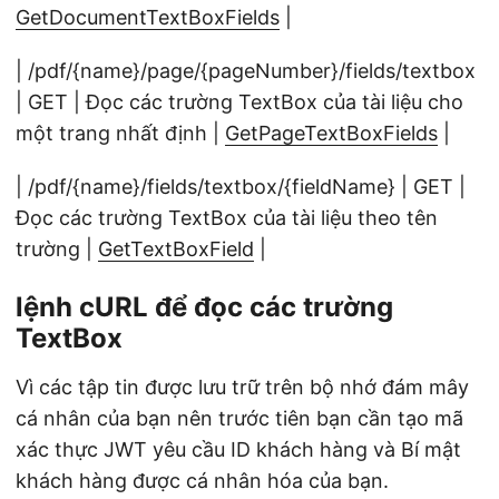
GetDocumentTextBoxFields
|
| /pdf/{name}/page/{pageNumber}/fields/textbox
| GET | Đọc các trường TextBox của tài liệu cho
một trang nhất định |
GetPageTextBoxFields
|
| /pdf/{name}/fields/textbox/{fieldName} | GET |
Đọc các trường TextBox của tài liệu theo tên
trường |
GetTextBoxField
|
lệnh cURL để đọc các trường
TextBox
Vì các tập tin được lưu trữ trên bộ nhớ đám mây
cá nhân của bạn nên trước tiên bạn cần tạo mã
xác thực JWT yêu cầu ID khách hàng và Bí mật
khách hàng được cá nhân hóa của bạn.