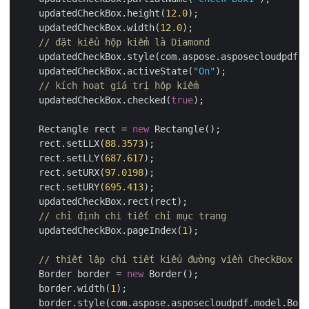
    updatedCheckBox.height(
12.0
);

    updatedCheckBox.width(
12.0
);

// đặt kiểu hộp kiểm là Diamond
    updatedCheckBox.style(com.aspose.asposecloudpdf.m
    updatedCheckBox.activeState(
"On"
);

// kích hoạt giá trị hộp kiểm
    updatedCheckBox.checked(
true
);

    Rectangle rect = 
new
 Rectangle();

    rect.setLLX(
88.3573
);

    rect.setLLY(
687.617
);

    rect.setURX(
97.0198
);

    rect.setURY(
695.413
);

    updatedCheckBox.rect(rect);

// chỉ định chi tiết chỉ mục trang
    updatedCheckBox.pageIndex(
1
);

// thiết lập chi tiết kiểu đường viền CheckBox
    Border border = 
new
 Border();

    border.width(
1
);

    border.style(com.aspose.asposecloudpdf.model.Bord