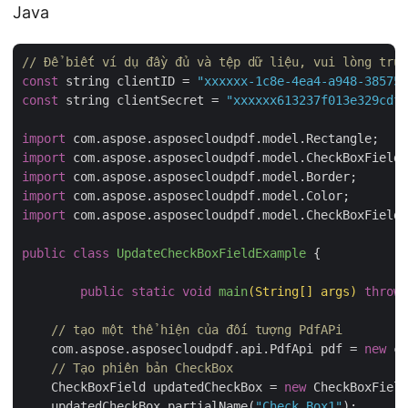
Java
// Để biết ví dụ đầy đủ và tệp dữ liệu, vui lòng truy
const
 string clientID = 
"xxxxxx-1c8e-4ea4-a948-385754
const
 string clientSecret = 
"xxxxxx613237f013e329cdf5
import
import
import
import
import
 com.aspose.asposecloudpdf.model.CheckBoxFieldR
public
class
UpdateCheckBoxFieldExample
{

public
static
void
main
(String[] args)
throws
// tạo một thể hiện của đối tượng PdfAPi
    com.aspose.asposecloudpdf.api.PdfApi pdf = 
new
 co
// Tạo phiên bản CheckBox
    CheckBoxField updatedCheckBox = 
new
 CheckBoxField
    updatedCheckBox.partialName(
"Check Box1"
);
