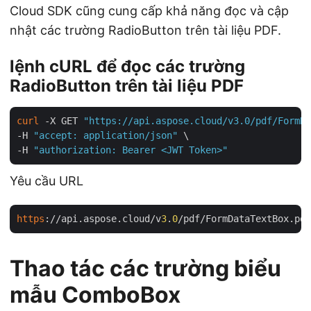
Cloud SDK cũng cung cấp khả năng đọc và cập
nhật các trường RadioButton trên tài liệu PDF.
lệnh cURL để đọc các trường
RadioButton trên tài liệu PDF
curl
 -X GET 
"https://api.aspose.cloud/v3.0/pdf/FormDa
-H 
"accept: application/json"
 \

-H 
"authorization: Bearer <JWT Token>"
Yêu cầu URL
https
://api.aspose.cloud/v
3
.
0
Thao tác các trường biểu
mẫu ComboBox