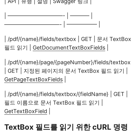
| API | 유형 | 설명 | Swagger 링크 |
| ——————————- | ———– |
——————————- | —————– |
| /pdf/{name}/fields/textbox | GET | 문서 TextBox
필드 읽기 |
GetDocumentTextBoxFields
|
| /pdf/{name}/page/{pageNumber}/fields/textbox
| GET | 지정된 페이지의 문서 TextBox 필드 읽기 |
GetPageTextBoxFields
|
| /pdf/{name}/fields/textbox/{fieldName} | GET |
필드 이름으로 문서 TextBox 필드 읽기 |
GetTextBoxField
|
TextBox 필드를 읽기 위한 cURL 명령