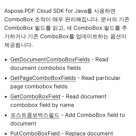
Aspose.PDF Cloud SDK for Java를 사용하면
ComboBox 조작이 매우 편리해집니다. 문서의 기존
ComboBox 필드를 읽고, 새 ComboBox 필드를 추
가하거나 기존 ComboBox를 업데이트하는 옵션이
제공됩니다.
GetDocumentComboBoxFields
- Read
document combobox fields
GetPageComboBoxFields
- Read particular
page combobox fields
GetComboBoxField
- Read document
combobox field by name
포스트콤보박스필드
- Add ComboBox field to
document
PutComboBoxField
- Replace document