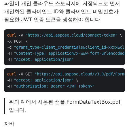
파일이 개인 클라우드 스토리지에 저장되므로 먼저
개인화된 클라이언트 ID와 클라이언트 비밀번호가
필요한 JWT 인증 토큰을 생성해야 합니다.
curl
 -v 
"https://api.aspose.cloud/connect/token"
 \

-X POST \

-d 
"grant_type=client_credentials&client_id=xxxx&clie
-H 
"Content-Type: application/x-www-form-urlencoded"
 
-H 
"Accept: application/json"
curl
 -X GET 
"https://api.aspose.cloud/v3.0/pdf/FormDa
-H 
"accept: application/json"
 \

-H 
"authorization: Bearer <JWT Token>"
위의 예에서 사용된 샘플
FormDataTextBox.pdf
입니다.
자바