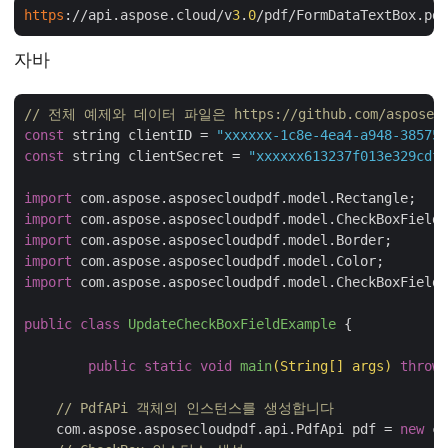
https
://api.aspose.cloud/v
3
.
0
/pdf/FormDataTextBox.pd
자바
// 전체 예제와 데이터 파일은 https://github.com/aspose-p
const
 string clientID = 
"xxxxxx-1c8e-4ea4-a948-385754
const
 string clientSecret = 
"xxxxxx613237f013e329cdf5
import
import
import
import
import
 com.aspose.asposecloudpdf.model.CheckBoxFieldR
public
class
UpdateCheckBoxFieldExample
{

public
static
void
main
(String[] args)
throws
// PdfAPi 객체의 인스턴스를 생성합니다
    com.aspose.asposecloudpdf.api.PdfApi pdf = 
new
 co