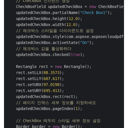
// CheckBox 인스턴스 생성
    CheckBoxField updatedCheckBox = 
new
 CheckBoxField
    updatedCheckBox.partialName(
"Check Box1"
);

    updatedCheckBox.height(
12.0
);

    updatedCheckBox.width(
12.0
);

// 체크박스 스타일을 다이아몬드로 설정
    updatedCheckBox.style(com.aspose.asposecloudpdf.m
    updatedCheckBox.activeState(
"On"
);

// 체크박스 값을 활성화하다
    updatedCheckBox.checked(
true
);

    Rectangle rect = 
new
 Rectangle();

    rect.setLLX(
88.3573
);

    rect.setLLY(
687.617
);

    rect.setURX(
97.0198
);

    rect.setURY(
695.413
);

    updatedCheckBox.rect(rect);

// 페이지 인덱스 세부 정보를 지정하세요
    updatedCheckBox.pageIndex(
1
);

// CheckBox 테두리 스타일 세부 정보 설정
    Border border = 
new
 Border();
