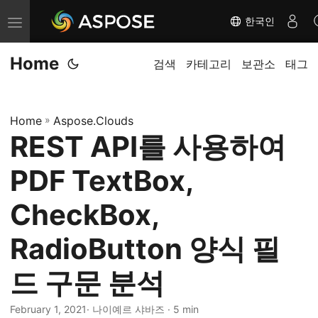
한국인
내
비
Home
게
검색
카테고리
보관소
태그
이
션
Home
»
Aspose.Clouds
전
REST API를 사용하여
환
PDF TextBox,
CheckBox,
RadioButton 양식 필
드 구문 분석
February 1, 2021
· 나이예르 샤바즈 · 5 min