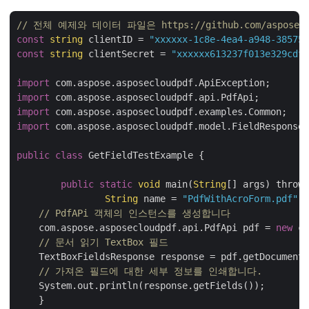
// 전체 예제와 데이터 파일은 https://github.com/aspose-p
const
string
 clientID = 
"xxxxxx-1c8e-4ea4-a948-385754
const
string
 clientSecret = 
"xxxxxx613237f013e329cdf5
import
import
import
import
 com.aspose.asposecloudpdf.model.FieldResponse;

public
class
 GetFieldTestExample {

public
static
void
 main(
String
[] args) throws
String
 name = 
"PdfWithAcroForm.pdf"
;

// PdfAPi 객체의 인스턴스를 생성합니다
    com.aspose.asposecloudpdf.api.PdfApi pdf = 
new
 co
// 문서 읽기 TextBox 필드
    TextBoxFieldsResponse response = pdf.getDocumentT
// 가져온 필드에 대한 세부 정보를 인쇄합니다.
    System.out.println(response.getFields());

    }
