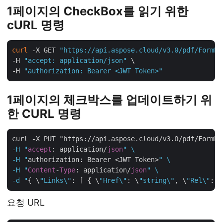
1페이지의 CheckBox를 읽기 위한
cURL 명령
curl
 -X GET 
"https://api.aspose.cloud/v3.0/pdf/FormDa
-H 
"accept: application/json"
 \

-H 
"authorization: Bearer <JWT Token>"
1페이지의 체크박스를 업데이트하기 위
한 CURL 명령
curl -X PUT "https://api.aspose.cloud/v3.0/pdf/FormD
-H "
accept
: application/
json
" \

-H "
authorization: Bearer <JWT Token>
" \

-H "
Content
-
Type
: application/
json
" \

-d "
{ \
"Links\"
: [ { \
"Href\"
: \
"string\"
, \
"Rel\"
: \
요청 URL