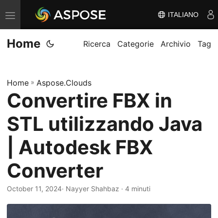
ITALIANO
V
ä
Home
x
Ricerca
Categorie
Archivio
Tag
l
a
Home
»
Aspose.Clouds
n
Convertire FBX in
a
v
STL utilizzando Java
i
g
| Autodesk FBX
e
Converter
r
i
October 11, 2024
· Nayyer Shahbaz · 4 minuti
n
g