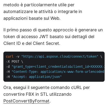
metodo è particolarmente utile per
automatizzare le attività o integrarle in
applicazioni basate sul Web.
Il primo passo di questo approccio è generare un
token di accesso JWT basato sui dettagli del
Client ID e del Client Secret.
curl
 -v 
"https://api.aspose.cloud/connect/token"
 \

-X POST \

-d 
"grant_type=client_credentials&client_id=XXXXXX-XX
-H 
"Content-Type: application/x-www-form-urlencoded"
 
-H 
"Accept: application/json"
Ora, esegui il seguente comando cURL per
convertire FBX in STL utilizzando
PostConvertByFormat
.