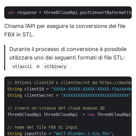
var
 response = threeDCloudApi.postConvertByFormat(nam
Chiama l’API per eseguire la conversione del file
FBX in STL.
Durante il processo di conversione è possibile
utilizzare uno dei seguenti formati di file STL:
o
.
stlascii
stlbinary
// Ottieni clientId e clientSecret da https://dashboa
String
 clientId = 
"XXXXX-XXXXX-XXXXX-XXXXX-f5a14a4b64
String
 clientSecret = 
"XXXXXXXXXXXXXXXXXXXXXXXXXXX"
;

// creare un'istanza del cloud Aspose.3D
ThreeDCloudApi threeDCloudApi  = 
new
 ThreeDCloudApi(
"
// nome del file FBX di input
String
 inputFile = 
"Wolf-Blender-2.82a.fbx"
;
