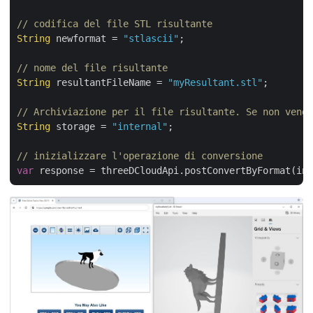
// codifica del file STL risultante
String
 newformat = 
"stlascii"
;

// nome del file risultante
String
 resultantFileName = 
"myResultant.stl"
;

// Archiviazione per il file risultante. Se non vengo
String
 storage = 
"internal"
;

// inizializzare l'operazione di conversione
var
 response = threeDCloudApi.postConvertByFormat(inp