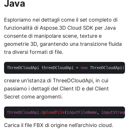
Java
Esploriamo nei dettagli come il set completo di
funzionalità di Aspose.3D Cloud SDK per Java
consente di manipolare scene, texture e
geometrie 3D, garantendo una transizione fluida
tra diversi formati di file.
ThreeDCloudApi threeDCloudApi = 
new
 ThreeDCloudApi(
"c
creare un’istanza di ThreeDCloudApi, in cui
passiamo i dettagli del Client ID e del Client
Secret come argomenti.
threeDCloudApi
.UploadFile
(
inputFileName
, 
inputStream
Carica il file FBX di origine nell’archivio cloud.