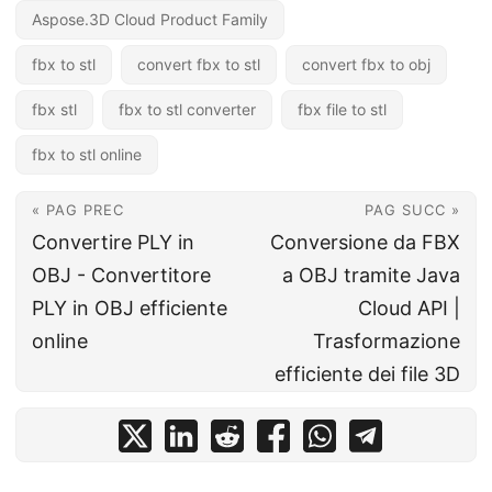
Aspose.3D Cloud Product Family
fbx to stl
convert fbx to stl
convert fbx to obj
fbx stl
fbx to stl converter
fbx file to stl
fbx to stl online
« PAG PREC
PAG SUCC »
Convertire PLY in
Conversione da FBX
OBJ - Convertitore
a OBJ tramite Java
PLY in OBJ efficiente
Cloud API |
online
Trasformazione
efficiente dei file 3D