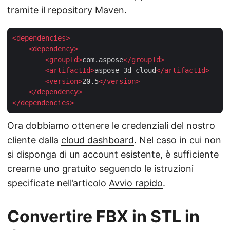
tramite il repository Maven.
<
dependencies
>
<
dependency
>
<
groupId
>
com.aspose
</
groupId
>
<
artifactId
>
aspose-3d-cloud
</
artifactId
>
<
version
>
20.5
</
version
>
</
dependency
>
</
dependencies
>
Ora dobbiamo ottenere le credenziali del nostro
cliente dalla
cloud dashboard
. Nel caso in cui non
si disponga di un account esistente, è sufficiente
crearne uno gratuito seguendo le istruzioni
specificate nell’articolo
Avvio rapido
.
Convertire FBX in STL in