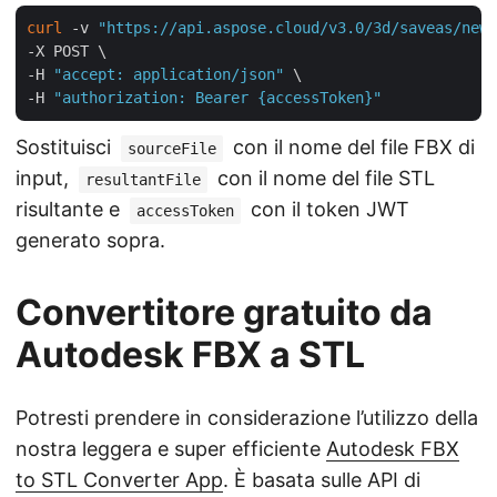
curl
 -v 
"https://api.aspose.cloud/v3.0/3d/saveas/newf
-X POST \

-H 
"accept: application/json"
 \

-H 
"authorization: Bearer {accessToken}"
Sostituisci
con il nome del file FBX di
sourceFile
input,
con il nome del file STL
resultantFile
risultante e
con il token JWT
accessToken
generato sopra.
Convertitore gratuito da
Autodesk FBX a STL
Potresti prendere in considerazione l’utilizzo della
nostra leggera e super efficiente
Autodesk FBX
to STL Converter App
. È basata sulle API di