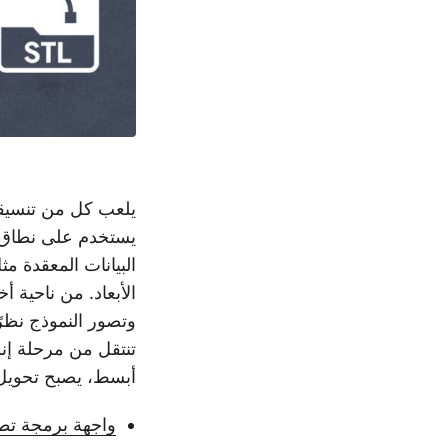
يلعب كل من تنسيقي FBX وSTL دورًا حاسمًا في عالم النمذجة ثلاثي
يستخدم على نطاق و
البيانات المعقدة مث
الأبعاد. من ناحية أ
وتصور النموذج نظرًا
تنتقل من مرحلة إنشا
أبسط، يصبح تحويل FBX إلى STL أمرًا ضروري
واجهة برمجة تطبيقات م