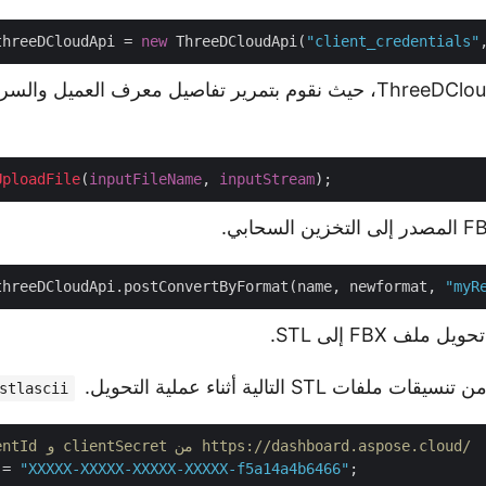
threeDCloudApi = 
new
 ThreeDCloudApi(
"client_credentials"
إنشاء مثيل لـ ThreeDCloudApi، حيث نقوم بتمرير تفاصيل معرف العميل
UploadFile
(
inputFileName
, 
inputStream
threeDCloudApi.postConvertByFormat(name, newformat, 
"myR
 STL التالية أثناء عملية التحويل.
stlascii
// احصل على clientId و clientSecret من https://dashboard.aspose.cloud/
 = 
"XXXXX-XXXXX-XXXXX-XXXXX-f5a14a4b6466"