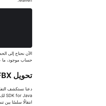
Maven.
الآن نحتاج إلى الح
حساب موجود، ما ع
تحويل FBX إلى STL في Java
Java
انتقالًا سلسًا بين 