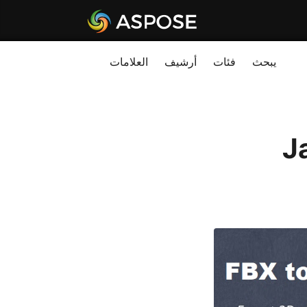
يبحث
فئات
أرشيف
العلامات
دام Java |