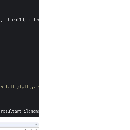
"
, clientId, clientSecret);

// تخزين الملف الناتج. إذا لم يتم تحديد أي معلومات للتخزين، فسيتم استخدام التخزين الافتراضي.
 resultantFileName, folder, 
true