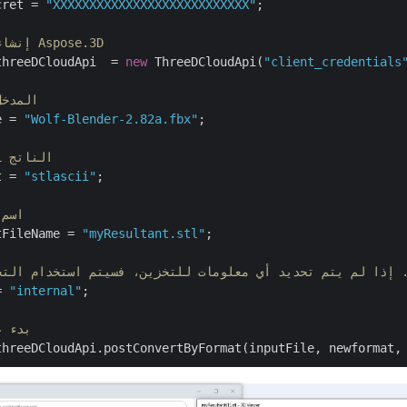
cret = 
"XXXXXXXXXXXXXXXXXXXXXXXXXXX"
;

// إنشاء مثيل لسحابة Aspose.3D
threeDCloudApi  = 
new
 ThreeDCloudApi(
"client_credentials
// اسم ملف FBX المد
e = 
"Wolf-Blender-2.82a.fbx"
;

// ترميز ملف STL الناتج
t = 
"stlascii"
;

// ا
tFileName = 
"myResultant.stl"
;

= 
"internal"
;

// بد
threeDCloudApi.postConvertByFormat(inputFile, newformat,