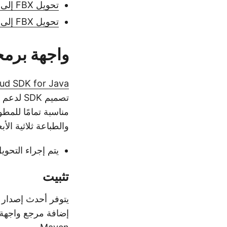
تحويل FBX إلى STL في Java
تحويل FBX إلى STL عبر الإنترنت باستخدام أوامر cURL
واجهة برمجة تط
ud SDK for Java
تصميم K
مناسبة تمامًا للمطو
والطباعة ثلاثية الأبع
يتم إجراء التحو
تثبيت
يتوفر أحدث إصدار من واجهة