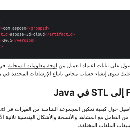
>
d
>
com.aspose
</
groupId
>
ctId
>
aspose-3d-cloud
</
artifactId
>
n
>
20.5
</
version
>
y
>
صول على بيانات اعتماد العميل من
لوحة معلومات السحابة
. في
ليك سوى إنشاء حساب مجاني باتباع الإرشادات المحددة في 
دعنا نستكش
SDK for  لك من التعامل مع المشاهد والأنسجة والأشكال الهندسية ثلاثية 
تنسيقات الملفات المختلفة.