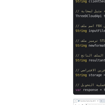
String
 clientSe
ThreeDCloudApi 
خل
String
 inputFil
String
 newforma
سم الملف الناتج
String
 resultan
String
 storage 
ء عملية التحويل
var
 response = 