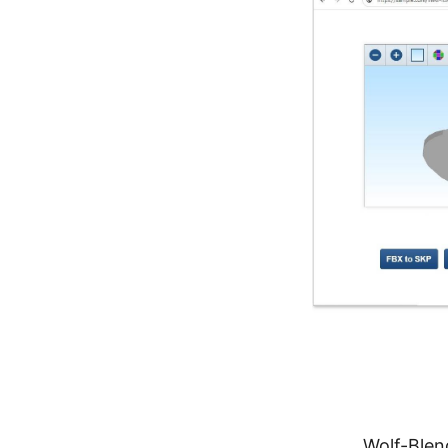
.
Wolf-Blen