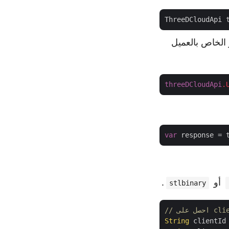
ThreeDCloudApi 
 والسر الخاص بالعميل
threeDCloudApi
.
var
 response = 
أو
.
stlbinary
String
 clientId