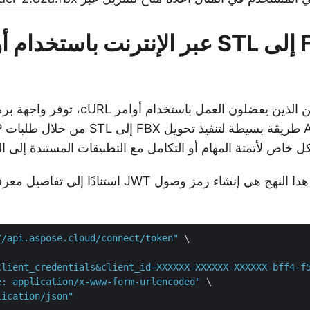
تحويل FBX إلى STL عبر الإنترنت باستخدام
بالنسبة للمستخدمين الذين يفضلون العمل باستخدام
 خاص لأتمتة المهام أو التكامل مع التطبيقات المستندة إلى ا
الخطوة الأولى في هذا النهج هي إنشاء رمز وصول JWT استن
//api.aspose.cloud/connect/token"
 \

client_credentials&client_id=XXXXXX-XXXXXX-XXXXXX-bff4-f
e: application/x-www-form-urlencoded"
 \

lication/json"