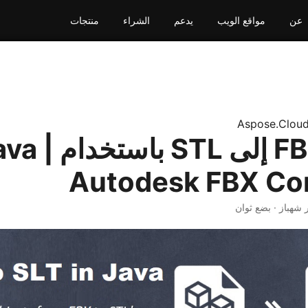
عن
مواقع الويب
يدعم
الشراء
منتجات
Aspose.Clou
تحويل FBX إلى STL باستخ
Autodesk FBX Co
ر شهباز · بضع ثوان