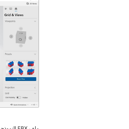
ملف FBX النموذجي المستخدم في المثال أعلاه متاح للتنزيل عبر