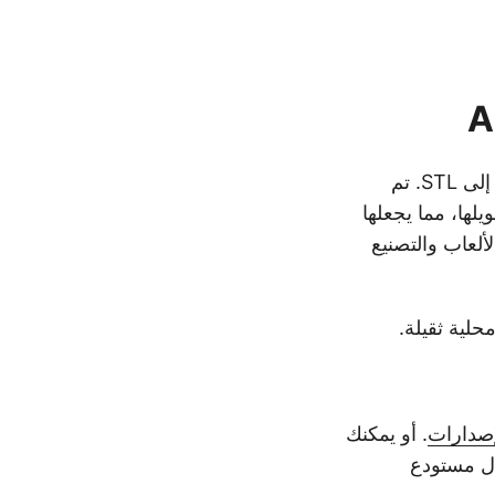
تقدم حلاً قويًا وسهل الاستخدام لتحويل FBX إلى STL. تم
ويلها، مما يجعلها
لألعاب والتصنيع
حلية ثقيلة.
صدارات
. أو يمكنك
Java الخاص بك من خلال مستودع