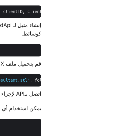
كوسائط.
قم بتحميل ملف FBX المصدر إلى التخزين السحابي.
esultant.stl"
, folder, 
true
اتصل بـAPI لإجراء تحويل ملف FBX إلى STL.
يمكن استخدام أي من تنسيقات ملفات