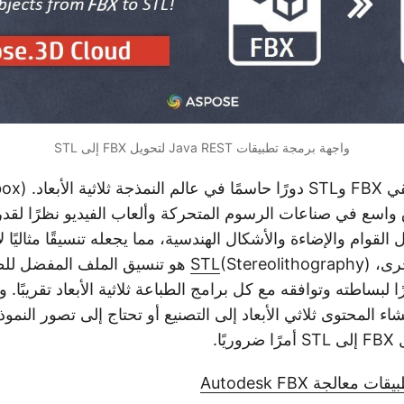
واجهة برمجة تطبيقات Java REST لتحويل FBX إلى STL
ة الأبعاد.
box)
اسع في صناعات الرسوم المتحركة وألعاب الفيديو نظرًا لقد
ل القوام والإضاءة والأشكال الهندسية، مما يجعله تنسيقًا مثاليًا 
خرى،
STL
(Stereolithography) هو تنسيق الملف المفض
 لبساطته وتوافقه مع كل برامج الطباعة ثلاثية الأبعاد تقريبًا. 
ء المحتوى ثلاثي الأبعاد إلى التصنيع أو تحتاج إلى تصور النمو
ًا.
عالجة Autodesk FBX