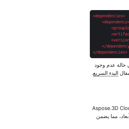
<
dependencies
>
<
dependency
<
groupI
<
artifa
<
versio
</
dependenc
</
dependencies
>
 حالة عدم وجود
مقال
البدء السريع
.
ف التفاصيل حول كيفية تمكين المجموعة الشاملة من الميزات في Aspose.3D Cloud
الأبعاد، مما يضمن