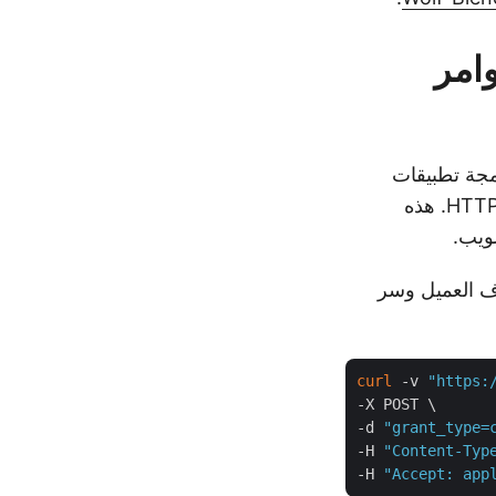
 أوامر
 أوامر cURL، توفر واجهة برمجة تطبيقات
Aspose.3D Cloud طريقة بسيطة لتنفيذ تحويل FBX إلى STL من خلال طلبات HTTP. هذه
لويب.
ادًا إلى تفاصيل معرف العميل وسر
curl
 -v 
"https:
-X POST \

-d 
"grant_type=
-H 
"Content-Typ
-H 
"Accept: app