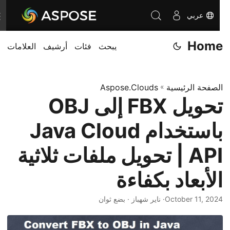
عربي
T
o
Home
يبحث
فئات
أرشيف
العلامات
g
g
l
الصفحة الرئيسية
»
Aspose.Clouds
e
تحويل FBX إلى OBJ
n
a
باستخدام Java Cloud
v
i
API | تحويل ملفات ثلاثية
g
الأبعاد بكفاءة
a
t
October 11, 2024
· ناير شهباز · بضع ثوان
i
o