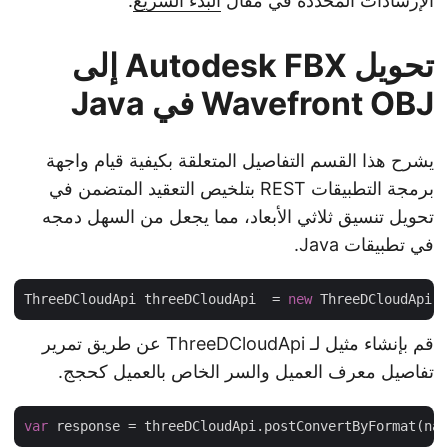
الإرشادات المحددة في مقال
البدء السريع
.
تحويل Autodesk FBX إلى
Wavefront OBJ في Java
يشرح هذا القسم التفاصيل المتعلقة بكيفية قيام واجهة
برمجة التطبيقات REST بتلخيص التعقيد المتضمن في
تحويل تنسيق ثلاثي الأبعاد، مما يجعل من السهل دمجه
في تطبيقات Java.
ThreeDCloudApi threeDCloudApi  = 
new
 ThreeDCloudApi
قم بإنشاء مثيل لـ ThreeDCloudApi عن طريق تمرير
تفاصيل معرف العميل والسر الخاص بالعميل كحجج.
var
 response = threeDCloudApi.postConvertByFormat(n