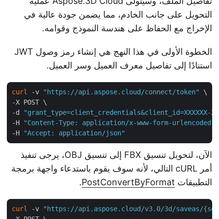
تفاصيل الملف، وسيتولى Aspose.3D Cloud عملية
التحويل على جانب الخادم، مما يضمن جودة عالية في
الإخراج مع الحفاظ على هندسة النموذج وقوامه.
الخطوة الأولى في هذا النهج هي إنشاء رمز وصول JWT
استنادًا إلى تفاصيل معرف العميل وسر العميل.
curl
 -v 
"https://api.aspose.cloud/connect/token"
 \

-X POST \

-d 
"grant_type=client_credentials&client_id=XXXXXX-
-H 
"Content-Type: application/x-www-form-urlencoded
-H 
"Accept: application/json"
الآن، لتحويل تنسيق FBX إلى تنسيق OBJ، يرجى تنفيذ
أمر cURL التالي، لأنه سوف يقوم باستدعاء واجهة برمجة
التطبيقات
PostConvertByFormat
.
curl
 -v 
"https://api.aspose.cloud/v3.0/3d/saveas/{s