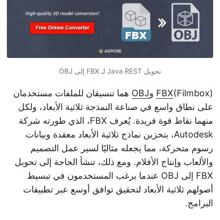
n
تحويل Java REST لـ FBX إلى OBJ
(Filmbox) و
FBX
OBJ
هما تنسيقان للملفات مستخدمان
على نطاق واسع في صناعة النمذجة ثلاثية الأبعاد، ولكل
منهما نقاط قوة فريدة. يُعرف FBX، الذي طورته شركة
Autodesk، بتخزين نماذج ثلاثية الأبعاد معقدة وبيانات
رسوم متحركة، مما يجعله مثاليًا لسير عمل التصميم
والألعاب وإنتاج الأفلام. ومع ذلك، تنشأ الحاجة إلى تحويل
FBX إلى OBJ عندما يرغب المستخدمون في تبسيط
أصولهم ثلاثية الأبعاد لتحقيق توافق أوسع عبر تطبيقات
البرامج.