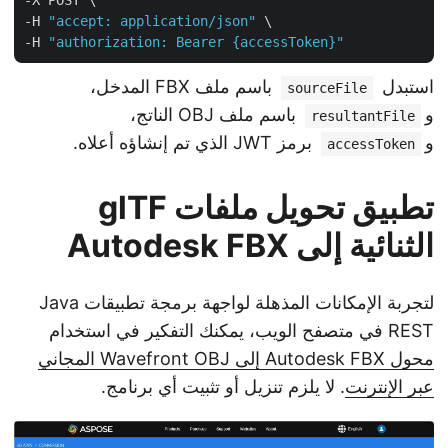
-X POST \

-H 
"accept: application/json"
 \

-H 
"authorization: Bearer {accessToken}"
استبدل
باسم ملف FBX المدخل،
sourceFile
و
باسم ملف OBJ الناتج،
resultantFile
و
برمز JWT الذي تم إنشاؤه أعلاه.
accessToken
تطبيق تحويل ملفات glTF
الثنائية إلى Autodesk FBX
لتجربة الإمكانات المذهلة لواجهة برمجة تطبيقات Java
REST في متصفح الويب، يمكنك التفكير في استخدام
محول Autodesk FBX إلى Wavefront OBJ المجاني
عبر الإنترنت
. لا يلزم تنزيل أو تثبيت أي برنامج.