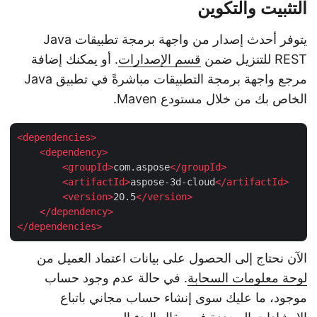
التثبيت والتكوين
يتوفر أحدث إصدار من واجهة برمجة تطبيقات Java
REST للتنزيل ضمن
قسم الإصدارات
. أو يمكنك إضافة
مرجع واجهة برمجة التطبيقات مباشرةً في تطبيق Java
الخاص بك من خلال مستودع Maven.
<
dependencies
>
<
dependency
>
<
groupId
>
com.aspose
</
groupId
>
<
artifactId
>
aspose-3d-cloud
</
artifactId
>
<
version
>
20.5
</
version
>
</
dependency
>
</
dependencies
>
الآن نحتاج إلى الحصول على بيانات اعتماد العميل من
لوحة معلومات السحابة
. في حالة عدم وجود حساب
موجود، ما عليك سوى إنشاء حساب مجاني باتباع