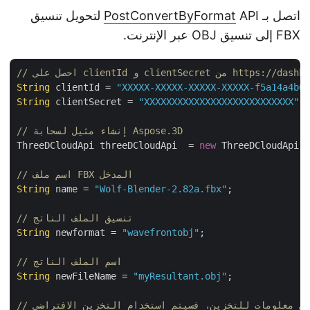
اتصل بـ
PostConvertByFormat
API لتحويل تنسيق
FBX إلى تنسيق OBJ عبر الإنترنت.
https://dashboard.aspose.clou/
String
 clientId = 
"XXXXX-XXXXX-XXXXX-XXXXX-f5a14a4b
String
 clientSecret = 
"XXXXXXXXXXXXXXXXXXXXXXXXXXX"
;
// إنشاء مثيل لسحابة Aspose.3D
ThreeDCloudApi threeDCloudApi  = 
new
 ThreeDCloudApi
// اسم ملف FBX المدخل
String
 name = 
"Wolf-Blender-2.82a.fbx"
;

// تنسيق الملف الناتج
String
 newformat = 
"wavefrontobj"
;

// اسم الملف الناتج
String
 newFileName = 
"myResultant.obj"
;

أي معلومات للتخزين، فسيتم استخدام التخزين الافتراضي