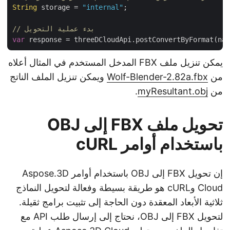
String
 storage = 
"internal"
;

// بدء عملية التحويل
var
 response = threeDCloudApi.postConvertByFormat(n
يمكن تنزيل ملف FBX المدخل المستخدم في المثال أعلاه
من
Wolf-Blender-2.82a.fbx
ويمكن تنزيل الملف الناتج
من
myResultant.obj
.
تحويل ملف FBX إلى OBJ
باستخدام أوامر cURL
إن تحويل FBX إلى OBJ باستخدام أوامر Aspose.3D
Cloud وcURL هو طريقة بسيطة وفعالة لتحويل النماذج
ثلاثية الأبعاد المعقدة دون الحاجة إلى تثبيت برامج ثقيلة.
لتحويل FBX إلى OBJ، نحتاج إلى إرسال طلب API مع