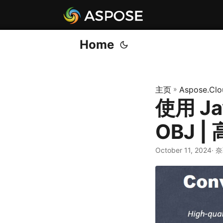
Home
主页
»
Aspose.Clo
使用 Ja
OBJ 
October 11, 2024
· 