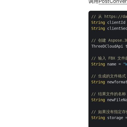
调用
PostConve
// 从 https://da
String
 clientId
String
 clientSe
// 创建 Aspose.
ThreeDCloudApi 
// 输入 FBX 文
String
 name = 
"
// 生成的文件格式
String
 newforma
// 结果文件的名称
String
 newFileN
// 如果没有指定
String
 storage 