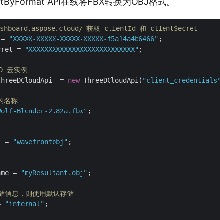
rtByFormat
API在线将FBX转换为OBJ格式。
shboard.aspose.cloud/ 获取 clientId 和 clientSecret
 = 
"XXXXX-XXXXX-XXXXX-XXXXX-f5a14a4b6466"
cret = 
"XXXXXXXXXXXXXXXXXXXXXXXXXXX"
;

3D 云实例
threeDCloudApi  = 
new
 ThreeDCloudApi(
"client_credentials
件的名称
Wolf-Blender-2.82a.fbx"
;

t = 
"wavefrontobj"
;

ame = 
"myResultant.obj"
;

存储信息，则使用默认存储
= 
"internal"
;
