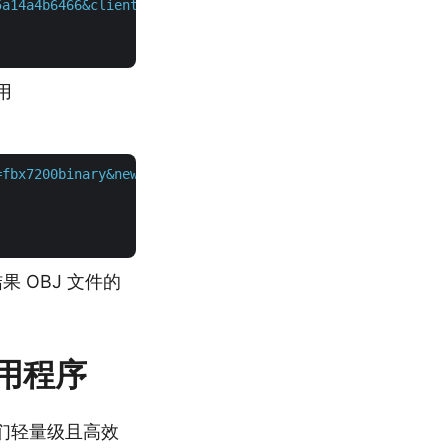
5a14a4b6466&client_secret=XXXXXXXXXXXXXXXXXXXXXXXXXXXXXX
用
=fbx7200binary&newfilename={resultantFile}&IsOverwrite=f
为结果 OBJ 文件的
器应用程序
用我们轻量级且高效