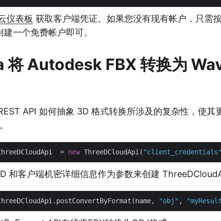
云仪表板
获取客户端凭证。如果您没有现有帐户，只需
创建一个免费帐户即可。
 将 Autodesk FBX 转换为 Wav
REST API 如何抽象 3D 格式转换所涉及的复杂性，使
中。
threeDCloudApi  = 
new
 ThreeDCloudApi(
"client_credentials
D 和客户端机密详细信息作为参数来创建 ThreeDCloudA
threeDCloudApi.postConvertByFormat(name, 
"obj"
, 
"myResul