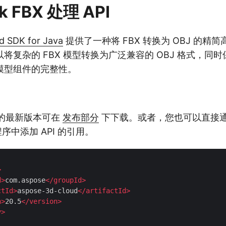
k FBX 处理 API
d SDK for Java
提供了一种将 FBX 转换为 OBJ 的精
将复杂的 FBX 模型转换为广泛兼容的 OBJ 格式，同
模型组件的完整性。
API 的最新版本可在
发布部分
下下载。或者，您也可以直接通过 
程序中添加 API 的引用。
>
d
>
com.aspose
</
groupId
>
ctId
>
aspose-3d-cloud
</
artifactId
>
n
>
20.5
</
version
>
y
>