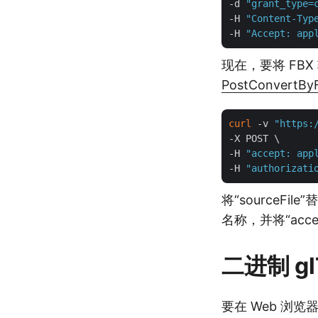
-d 
"grant_type=
-H 
"Content-Typ
-H 
"Accept: app
现在，要将 FBX
PostConvertBy
curl
 -v 
"https:
-X POST \

-H 
"accept: app
-H 
"authorizati
将“sourceFil
名称，并将“acce
二进制 gl
要在 Web 浏览