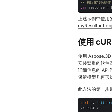
// 初始化转换操作
var
 response = 
上述示例中使用的
myResultant.ob
使用 cUR
使用 Aspose.
安装繁重的软件即
详细信息的 API
保留模型几何形
此方法的第一步是
curl
 -v 
"https:
-X POST \
