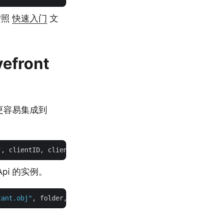
按照
快速入门
文
efront
其更容易集成到
"
pi 的实例。
tant.obj"
, folder, 
true