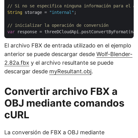
// Si no se especifica ninguna información para el al
String
 storage = 
"internal"
;

// inicializar la operación de conversión
var
 response = threeDCloudApi.postConvertByFormat(nam
El archivo FBX de entrada utilizado en el ejemplo
anterior se puede descargar desde
Wolf-Blender-
2.82a.fbx
y el archivo resultante se puede
descargar desde
myResultant.obj
.
Convertir archivo FBX a
OBJ mediante comandos
cURL
La conversión de FBX a OBJ mediante