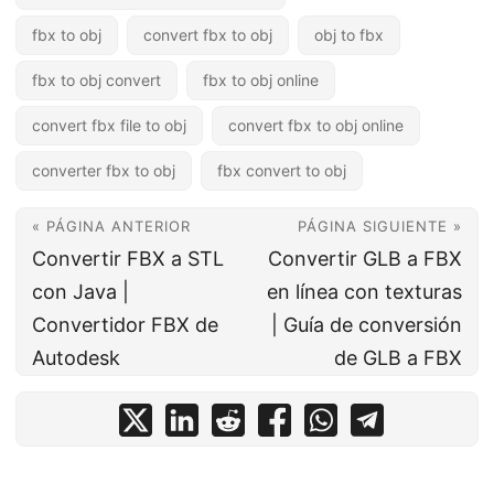
fbx to obj
convert fbx to obj
obj to fbx
fbx to obj convert
fbx to obj online
convert fbx file to obj
convert fbx to obj online
converter fbx to obj
fbx convert to obj
« PÁGINA ANTERIOR
PÁGINA SIGUIENTE »
Convertir FBX a STL
Convertir GLB a FBX
con Java |
en línea con texturas
Convertidor FBX de
| Guía de conversión
Autodesk
de GLB a FBX