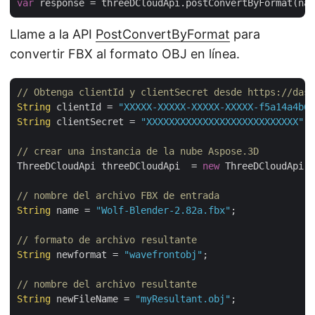
var
 response = threeDCloudApi.postConvertByFormat(nam
Llame a la API
PostConvertByFormat
para
convertir FBX al formato OBJ en línea.
// Obtenga clientId y clientSecret desde https://dash
String
 clientId = 
"XXXXX-XXXXX-XXXXX-XXXXX-f5a14a4b64
String
 clientSecret = 
"XXXXXXXXXXXXXXXXXXXXXXXXXXX"
;

// crear una instancia de la nube Aspose.3D
ThreeDCloudApi threeDCloudApi  = 
new
 ThreeDCloudApi(
"
// nombre del archivo FBX de entrada
String
 name = 
"Wolf-Blender-2.82a.fbx"
;

// formato de archivo resultante
String
 newformat = 
"wavefrontobj"
;

// nombre del archivo resultante
String
 newFileName = 
"myResultant.obj"
;
