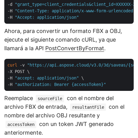
-d 
"grant_type=client_credentials&client_id=XXXXXX-XX
-H 
"Content-Type: application/x-www-form-urlencoded"
 
-H 
"Accept: application/json"
Ahora, para convertir un formato FBX a OBJ,
ejecute el siguiente comando cURL, ya que
llamará a la API
PostConvertByFormat
.
curl
 -v 
"https://api.aspose.cloud/v3.0/3d/saveas/{sou
-X POST \

-H 
"accept: application/json"
 \

-H 
"authorization: Bearer {accessToken}"
Reemplace
con el nombre del
sourceFile
archivo FBX de entrada,
con el
resultantFile
nombre del archivo OBJ resultante y
con un token JWT generado
accessToken
anteriormente.