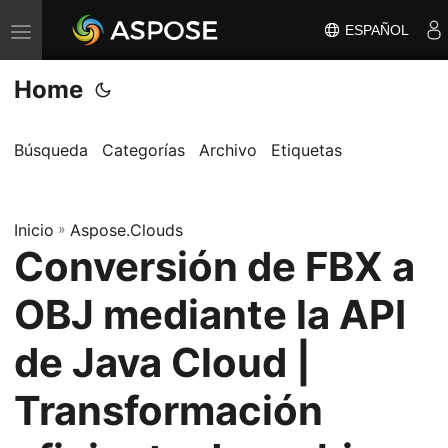
ESPAÑOL
A
l
Home
t
e
r
Búsqueda
Categorías
Archivo
Etiquetas
n
a
Inicio
r
»
Aspose.Clouds
Conversión de FBX a
n
a
OBJ mediante la API
v
e
de Java Cloud |
g
Transformación
a
c