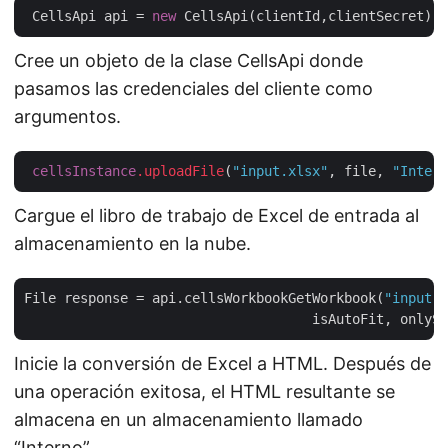
 CellsApi api = 
new
Cree un objeto de la clase CellsApi donde
pasamos las credenciales del cliente como
argumentos.
cellsInstance
.uploadFile
(
"input.xlsx"
, file, 
"Intern
Cargue el libro de trabajo de Excel de entrada al
almacenamiento en la nube.
File response = api.cellsWorkbookGetWorkbook(
"input.x
    			            isAutoFit, only
Inicie la conversión de Excel a HTML. Después de
una operación exitosa, el HTML resultante se
almacena en un almacenamiento llamado
“Interno”.