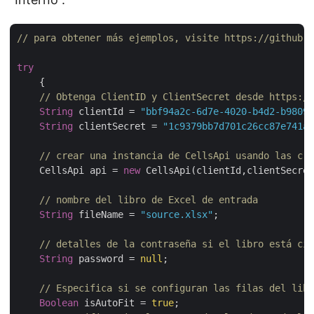
// para obtener más ejemplos, visite https://github.c
try
    {

// Obtenga ClientID y ClientSecret desde https://
String
 clientId = 
"bbf94a2c-6d7e-4020-b4d2-b98097
String
 clientSecret = 
"1c9379bb7d701c26cc87e741a2
// crear una instancia de CellsApi usando las cre
    CellsApi api = 
new
 CellsApi(clientId,clientSecret
// nombre del libro de Excel de entrada
String
 fileName = 
"source.xlsx"
;

// detalles de la contraseña si el libro está cif
String
 password = 
null
;

// Especifica si se configuran las filas del libr
Boolean
 isAutoFit = 
true
;
