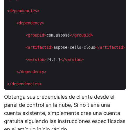
<
dependencies
>
<
dependency
>
<
groupId
>
com.aspose
</
groupId
>
<
artifactId
>
aspose-cells-cloud
</
artifactId
>
<
version
>
24.1.1
</
version
>
</
dependency
>
</
dependencies
>
Obtenga sus credenciales de cliente desde el
panel de control en la nube
. Si no tiene una
cuenta existente, simplemente cree una cuenta
gratuita siguiendo las instrucciones especificadas
en el artículo
inicio rápido
.