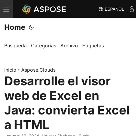
ESPAÑOL
A
l
Home
t
e
r
Búsqueda
Categorías
Archivo
Etiquetas
n
a
Inicio
r
»
Aspose.Clouds
Desarrolle el visor
n
a
web de Excel en
v
e
Java: convierta Excel
g
a HTML
a
c
January 19, 2024
· Nayyer Shahbaz · 6 min