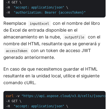
-X GET \

-H  
"accept: application/json"
 \

-H  
"authorization: Bearer {accessToken}"
Reemplace
con el nombre del libro
inputExcel
de Excel de entrada disponible en el
almacenamiento en la nube,
con el
outputFile
nombre del HTML resultante que se generará y
con un token de acceso JWT
accessToken
generado anteriormente.
En caso de que necesitemos guardar el HTML
resultante en la unidad local, utilice el siguiente
comando cURL.
curl
 -v 
"https://api.aspose.cloud/v3.0/cells/{sourceF
-X GET \

-H  
"accept: application/json"
 \
