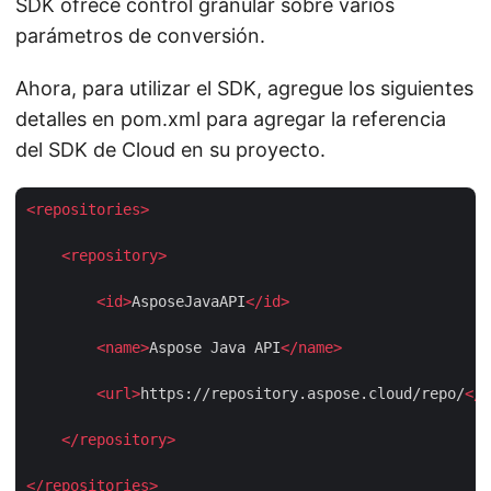
SDK ofrece control granular sobre varios
parámetros de conversión.
Ahora, para utilizar el SDK, agregue los siguientes
detalles en pom.xml para agregar la referencia
del SDK de Cloud en su proyecto.
<
repositories
>
<
repository
>
<
id
>
AsposeJavaAPI
</
id
>
<
name
>
Aspose Java API
</
name
>
<
url
>
https://repository.aspose.cloud/repo/
</
u
</
repository
>
</
repositories
>