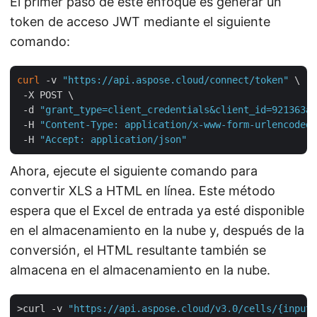
El primer paso de este enfoque es generar un
token de acceso JWT mediante el siguiente
comando:
curl
 -v 
"https://api.aspose.cloud/connect/token"
 \

 -X POST \

 -d 
"grant_type=client_credentials&client_id=921363a8
 -H 
"Content-Type: application/x-www-form-urlencoded"
 -H 
"Accept: application/json"
Ahora, ejecute el siguiente comando para
convertir XLS a HTML en línea. Este método
espera que el Excel de entrada ya esté disponible
en el almacenamiento en la nube y, después de la
conversión, el HTML resultante también se
almacena en el almacenamiento en la nube.
>curl -v 
"https://api.aspose.cloud/v3.0/cells/{inputE