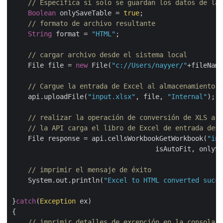
// Especifica si solo se guardan los datos de la 
Boolean
 onlySaveTable = 
true
;

// formato de archivo resultante
String
 format = 
"HTML"
;

// cargar archivo desde el sistema local
    File file = 
new
 File(
"c://Users/nayyer/"
+fileName)
// Cargue la entrada de Excel al almacenamiento e
    api.uploadFile(
"input.xlsx"
, file, 
"Internal"
);

// realizar la operación de conversión de XLS a H
// la API carga el libro de Excel de entrada desd
    File response = api.cellsWorkbookGetWorkbook(
"inp
    			            isAutoFit, only
// imprimir el mensaje de éxito
    System.out.println(
"Excel to HTML converted succe
}
catch
(
Exception
 ex)

{

// imprimir detalles de excepción en la consola