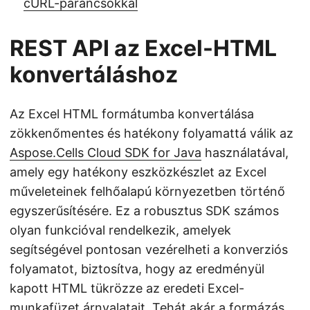
cURL-parancsokkal
REST API az Excel-HTML
konvertáláshoz
Az Excel HTML formátumba konvertálása
zökkenőmentes és hatékony folyamattá válik az
Aspose.Cells Cloud SDK for Java
használatával,
amely egy hatékony eszközkészlet az Excel
műveleteinek felhőalapú környezetben történő
egyszerűsítésére. Ez a robusztus SDK számos
olyan funkcióval rendelkezik, amelyek
segítségével pontosan vezérelheti a konverziós
folyamatot, biztosítva, hogy az eredményül
kapott HTML tükrözze az eredeti Excel-
munkafüzet árnyalatait. Tehát akár a formázás