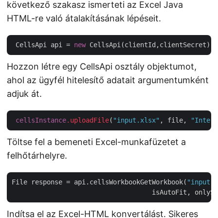
következő szakasz ismerteti az Excel Java
HTML-re való átalakításának lépéseit.
 CellsApi api = 
new
Hozzon létre egy CellsApi osztály objektumot,
ahol az ügyfél hitelesítő adatait argumentumként
adjuk át.
cellsInstance
.uploadFile
(
"input.xlsx"
, file, 
"Intern
Töltse fel a bemeneti Excel-munkafüzetet a
felhőtárhelyre.
File response = api.cellsWorkbookGetWorkbook(
"input.x
    			            isAutoFit, only
Indítsa el az Excel-HTML konvertálást. Sikeres