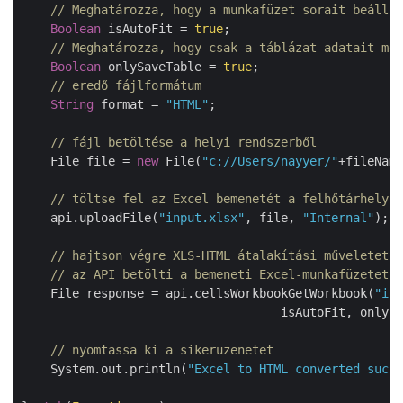
// Meghatározza, hogy a munkafüzet sorait beállít
Boolean
 isAutoFit = 
true
;

// Meghatározza, hogy csak a táblázat adatait men
Boolean
 onlySaveTable = 
true
;

// eredő fájlformátum
String
 format = 
"HTML"
;

// fájl betöltése a helyi rendszerből
    File file = 
new
 File(
"c://Users/nayyer/"
+fileName)
// töltse fel az Excel bemenetét a felhőtárhelyre
    api.uploadFile(
"input.xlsx"
, file, 
"Internal"
);

// hajtson végre XLS-HTML átalakítási műveletet
// az API betölti a bemeneti Excel-munkafüzetet a
    File response = api.cellsWorkbookGetWorkbook(
"inp
    			            isAutoFit, only
// nyomtassa ki a sikerüzenetet
    System.out.println(
"Excel to HTML converted succe