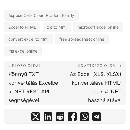
Aspose.Cells Cloud Product Family
Excel to HTML
xls to html
microsoft excel online
convert excel to html
free spreadsheet online
ms excel online
« ELŐZŐ OLDAL
KÖVETKEZŐ OLDAL »
Könnyű TXT
Az Excel (XLS, XLSX)
konvertálás Excelbe
konvertálása HTML-
a .NET REST API
re a C# .NET
segítségével
használatával