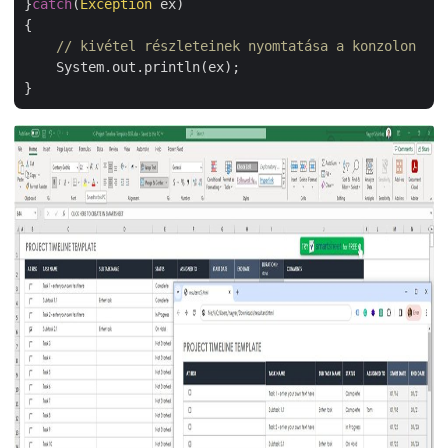
}
catch
(
Exception
 ex)

{

// kivétel részleteinek nyomtatása a konzolon
    System.out.println(ex);
