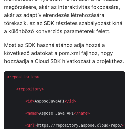
megőrzésére, akár az interaktivitás fokozására,
akár az adaptív elrendezés létrehozására
törekszik, ez az SDK részletes szabályozást kínál
a különböző konverziós paraméterek felett.
Most az SDK használatához adja hozzá a
következő adatokat a pom.xml fájlhoz, hogy
hozzáadja a Cloud SDK hivatkozást a projekthez.
<
repositories
>
<
repository
>
<
id
>
AsposeJavaAPI
</
id
>
<
name
>
Aspose Java API
</
name
>
<
url
>
https://repository.aspose.cloud/repo/
</
u