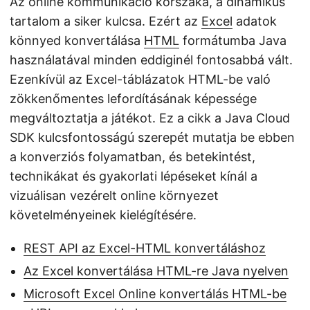
Az online kommunikáció korszaka, a dinamikus
tartalom a siker kulcsa. Ezért az
Excel
adatok
könnyed konvertálása
HTML
formátumba Java
használatával minden eddiginél fontosabbá vált.
Ezenkívül az Excel-táblázatok HTML-be való
zökkenőmentes lefordításának képessége
megváltoztatja a játékot. Ez a cikk a Java Cloud
SDK kulcsfontosságú szerepét mutatja be ebben
a konverziós folyamatban, és betekintést,
technikákat és gyakorlati lépéseket kínál a
vizuálisan vezérelt online környezet
követelményeinek kielégítésére.
REST API az Excel-HTML konvertáláshoz
Az Excel konvertálása HTML-re Java nyelven
Microsoft Excel Online konvertálás HTML-be