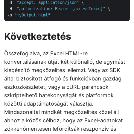
-H  
"accept: application/json"
 \

-H  
"authorization: Bearer {accessToken}"
 \

-o 
"myOutput.html"
Következtetés
Összefoglalva, az Excel HTML-re
konvertálásának útját két különálló, de egymást
kiegészítő megközelítés jellemzi. Vagy az SDK
által biztosított átfogó és funkciókban gazdag
eszközkészletet, vagy a cURL-parancsok
szkriptelhető hatékonyságát és platformok
közötti adaptálhatóságát választja.
Mindazonáltal mindkét megközelítés közel áll
ahhoz a közös célhoz, hogy az Excel-adatokat
zökkenőmentesen lefordítsák reszponzív és