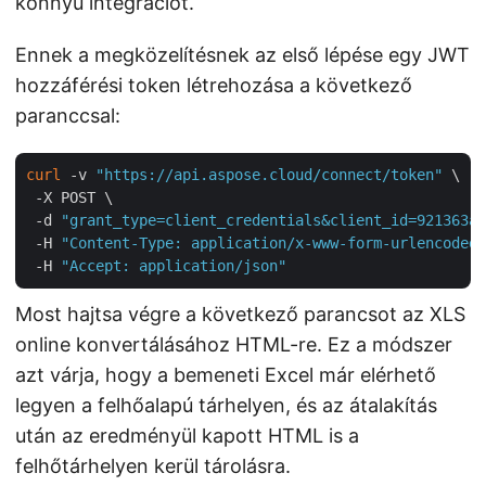
könnyű integrációt.
Ennek a megközelítésnek az első lépése egy JWT
hozzáférési token létrehozása a következő
paranccsal:
curl
 -v 
"https://api.aspose.cloud/connect/token"
 \

 -X POST \

 -d 
"grant_type=client_credentials&client_id=921363a8
 -H 
"Content-Type: application/x-www-form-urlencoded"
 -H 
"Accept: application/json"
Most hajtsa végre a következő parancsot az XLS
online konvertálásához HTML-re. Ez a módszer
azt várja, hogy a bemeneti Excel már elérhető
legyen a felhőalapú tárhelyen, és az átalakítás
után az eredményül kapott HTML is a
felhőtárhelyen kerül tárolásra.