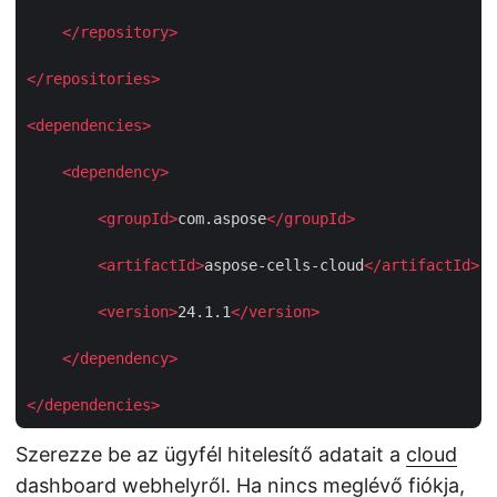
</
repository
>
</
repositories
>
<
dependencies
>
<
dependency
>
<
groupId
>
com.aspose
</
groupId
>
<
artifactId
>
aspose-cells-cloud
</
artifactId
>
<
version
>
24.1.1
</
version
>
</
dependency
>
</
dependencies
>
Szerezze be az ügyfél hitelesítő adatait a
cloud
dashboard
webhelyről. Ha nincs meglévő fiókja,