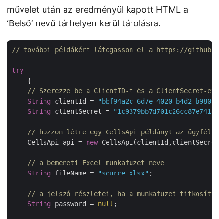
művelet után az eredményül kapott HTML a
‘Belső’ nevű tárhelyen kerül tárolásra.
// további példákért látogasson el a https://github.c
try
    {

// Szerezze be a ClientID-t és a ClientSecret-et 
String
 clientId = 
"bbf94a2c-6d7e-4020-b4d2-b98097
String
 clientSecret = 
"1c9379bb7d701c26cc87e741a2
// hozzon létre egy CellsApi példányt az ügyfél h
    CellsApi api = 
new
 CellsApi(clientId,clientSecret
// a bemeneti Excel munkafüzet neve
String
 fileName = 
"source.xlsx"
;

// a jelszó részletei, ha a munkafüzet titkosítva
String
 password = 
null
;
