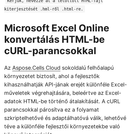
Kérjük, nevezze át a letöltött HTML-fájl
kiterjesztését .hml-ről .html-re.
Microsoft Excel Online
konvertálás HTML-be
cURL-parancsokkal
Az
Aspose.Cells Cloud
sokoldalú felhőalapú
környezetet biztosít, ahol a fejlesztők
kihasználhatják API-jának erejét különféle Excel-
műveletek végrehajtására, beleértve az Excel-
adatok HTML-be történő átalakítását. A cURL
parancsokkal párosítva ez a folyamat
szkriptelhetővé és adaptálhatóvá válik, lehetővé
téve a különféle fejlesztői környezetekbe való