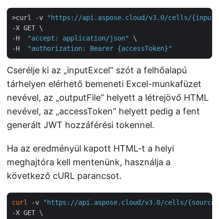
>curl -v 
"https://api.aspose.cloud/v3.0/cells/{inputE
-X GET \

-H  
"accept: application/json"
 \

-H  
"authorization: Bearer {accessToken}"
Cserélje ki az „inputExcel” szót a felhőalapú
tárhelyen elérhető bemeneti Excel-munkafüzet
nevével, az „outputFile” helyett a létrejövő HTML
nevével, az „accessToken” helyett pedig a fent
generált JWT hozzáférési tokennel.
Ha az eredményül kapott HTML-t a helyi
meghajtóra kell mentenünk, használja a
következő cURL parancsot.
curl
 -v 
"https://api.aspose.cloud/v3.0/cells/{sourceF
-X GET \
