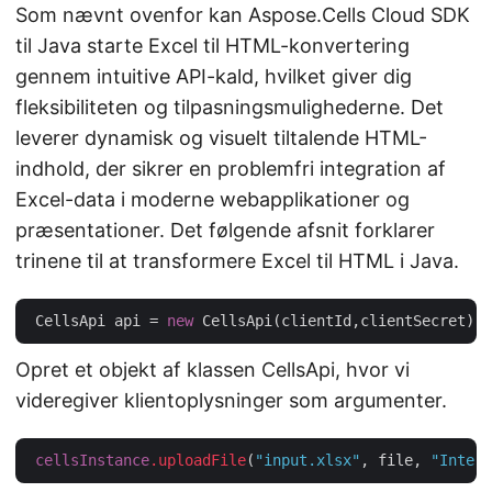
Som nævnt ovenfor kan Aspose.Cells Cloud SDK
til Java starte Excel til HTML-konvertering
gennem intuitive API-kald, hvilket giver dig
fleksibiliteten og tilpasningsmulighederne. Det
leverer dynamisk og visuelt tiltalende HTML-
indhold, der sikrer en problemfri integration af
Excel-data i moderne webapplikationer og
præsentationer. Det følgende afsnit forklarer
trinene til at transformere Excel til HTML i Java.
 CellsApi api = 
new
Opret et objekt af klassen CellsApi, hvor vi
videregiver klientoplysninger som argumenter.
cellsInstance
.uploadFile
(
"input.xlsx"
, file, 
"Intern