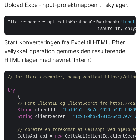
Upload Excel-input-projektmappen til skylager.
File response = api.cellsWorkbookGetWorkbook(
"input.x
    			            isAutoFit, only
Start konverteringen fra Excel til HTML. Efter
vellykket operation gemmes den resulterende
HTML i lager med navnet ‘Intern’.
// for flere eksempler, besøg venligst https://github
try
    {

// Hent ClientID og ClientSecret fra https://dash
String
 clientId = 
"bbf94a2c-6d7e-4020-b4d2-b98097
String
 clientSecret = 
"1c9379bb7d701c26cc87e741a2
// oprette en forekomst af CellsApi ved hjælp af 
    CellsApi api = 
new
 CellsApi(clientId,clientSecret