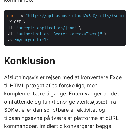
curl
 -v 
"https://api.aspose.cloud/v3.0/cells/{sourceF
-X GET \

-H  
"accept: application/json"
 \

-H  
"authorization: Bearer {accessToken}"
 \

-o 
"myOutput.html"
Konklusion
Afslutningsvis er rejsen med at konvertere Excel
til HTML præget af to forskellige, men
komplementære tilgange. Enten vælger du det
omfattende og funktionsrige værktøjssæt fra
SDK’et eller den scriptbare effektivitet og
tilpasningsevne på tværs af platforme af cURL-
kommandoer. Imidlertid konvergerer begge