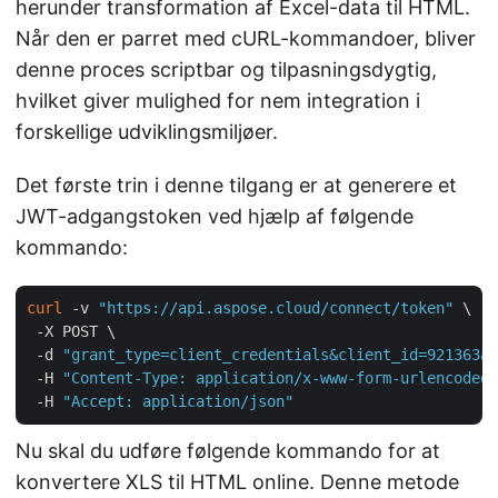
herunder transformation af Excel-data til HTML.
Når den er parret med cURL-kommandoer, bliver
denne proces scriptbar og tilpasningsdygtig,
hvilket giver mulighed for nem integration i
forskellige udviklingsmiljøer.
Det første trin i denne tilgang er at generere et
JWT-adgangstoken ved hjælp af følgende
kommando:
curl
 -v 
"https://api.aspose.cloud/connect/token"
 \

 -X POST \

 -d 
"grant_type=client_credentials&client_id=921363a8
 -H 
"Content-Type: application/x-www-form-urlencoded"
 -H 
"Accept: application/json"
Nu skal du udføre følgende kommando for at
konvertere XLS til HTML online. Denne metode