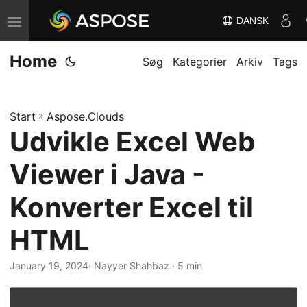
DANSK
S
k
Home
i
Søg
Kategorier
Arkiv
Tags
f
t
Start
»
Aspose.Clouds
n
Udvikle Excel Web
a
v
Viewer i Java -
i
g
Konverter Excel til
a
HTML
t
i
January 19, 2024
· Nayyer Shahbaz · 5 min
o
n