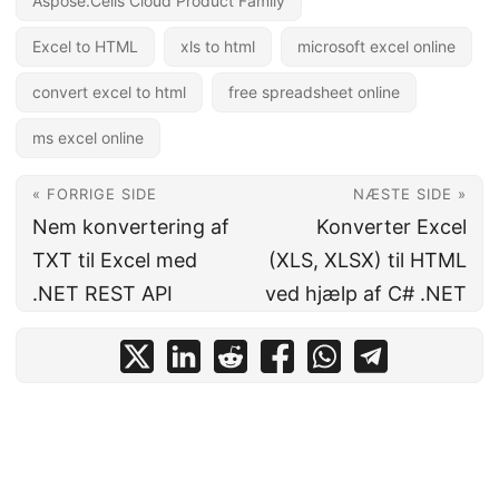
Aspose.Cells Cloud Product Family
Excel to HTML
xls to html
microsoft excel online
convert excel to html
free spreadsheet online
ms excel online
« FORRIGE SIDE
NÆSTE SIDE »
Nem konvertering af
Konverter Excel
TXT til Excel med
(XLS, XLSX) til HTML
.NET REST API
ved hjælp af C# .NET