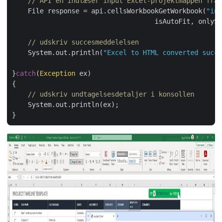
// API'en indlæser input Excel-projektmappen fra 
    File response = api.cellsWorkbookGetWorkbook(
"inp
    			            isAutoFit, only
// udskriv succesmeddelelsen
    System.out.println(
"Excel to HTML converted succe
}
catch
(
Exception
 ex)

{

// udskriv undtagelsesdetaljer i konsollen
    System.out.println(ex);
