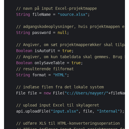
// navn på input Excel-projektmappe
String
 fileName = 
"source.xlsx"
;

// adgangskodeoplysninger, hvis projektmappen er 
String
 password = 
null
;

// Angiver, om sæt projektmapperækker skal tilpas
Boolean
 isAutoFit = 
true
;

// Angiver, om kun tabeldata skal gemmes. Brug ku
Boolean
 onlySaveTable = 
true
;

// resulterende filformat
String
 format = 
"HTML"
;

// indlæse filen fra det lokale system
    File file = 
new
 File(
"c://Users/nayyer/"
+fileName)
// upload input Excel til skylageret
    api.uploadFile(
"input.xlsx"
, file, 
"Internal"
);

// udføre XLS til HTML-konverteringsoperation