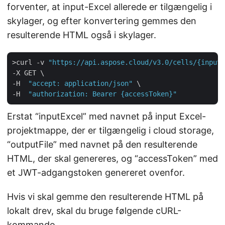
forventer, at input-Excel allerede er tilgængelig i
skylager, og efter konvertering gemmes den
resulterende HTML også i skylager.
>curl -v 
"https://api.aspose.cloud/v3.0/cells/{inputE
-X GET \

-H  
"accept: application/json"
 \

-H  
"authorization: Bearer {accessToken}"
Erstat “inputExcel” med navnet på input Excel-
projektmappe, der er tilgængelig i cloud storage,
“outputFile” med navnet på den resulterende
HTML, der skal genereres, og “accessToken” med
et JWT-adgangstoken genereret ovenfor.
Hvis vi skal gemme den resulterende HTML på
lokalt drev, skal du bruge følgende cURL-
kommando.