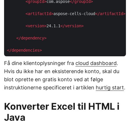
<
groupId
>
com.aspose
</
groupId
>
<
artifactId
>
aspose-cells-cloud
</
artifactId
>
<
version
>
24.1.1
</
version
>
</
dependency
>
</
dependencies
>
Få dine klientoplysninger fra
cloud dashboard
.
Hvis du ikke har en eksisterende konto, skal du
blot oprette en gratis konto ved at følge
instruktionerne specificeret i artiklen
hurtig start
.
Konverter Excel til HTML i
Java