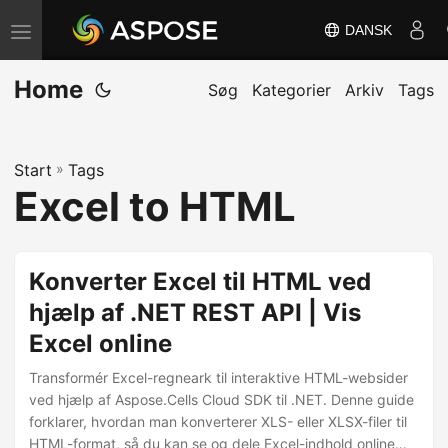
DANSK
S
k
Home
i
Søg
Kategorier
Arkiv
Tags
f
t
Start
»
Tags
n
Excel to HTML
a
v
i
Konverter Excel til HTML ved
g
hjælp af .NET REST API | Vis
a
Excel online
t
i
Transformér Excel-regneark til interaktive HTML-websider
o
ved hjælp af Aspose.Cells Cloud SDK til .NET. Denne guide
forklarer, hvordan man konverterer XLS- eller XLSX-filer til
n
HTML-format, så du kan se og dele Excel-indhold online