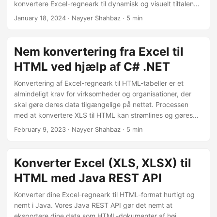
konvertere Excel-regneark til dynamisk og visuelt tiltalende
HTML for en forbedret onlineoplevelse.
January 18, 2024
· Nayyer Shahbaz · 5 min
Nem konvertering fra Excel til
HTML ved hjælp af C# .NET
Konvertering af Excel-regneark til HTML-tabeller er et
almindeligt krav for virksomheder og organisationer, der
skal gøre deres data tilgængelige på nettet. Processen
med at konvertere XLS til HTML kan strømlines og gøres
mere effektiv ved at bruge C# .NET. I denne artikel lærer
February 9, 2023
· Nayyer Shahbaz · 5 min
du om fordelene ved at konvertere Excel til HTML, og
hvordan du opnår denne konvertering ved hjælp af C#
.NET. Uanset om du ønsker at udgive dine data online,
Konverter Excel (XLS, XLSX) til
gøre dem mere tilgængelige eller blot ønsker at drage
HTML med Java REST API
fordel af fordelene ved HTML-tabeller, er denne artikel en
værdifuld ressource for dig.
Konverter dine Excel-regneark til HTML-format hurtigt og
nemt i Java. Vores Java REST API gør det nemt at
eksportere dine data som HTML-dokumenter af høj