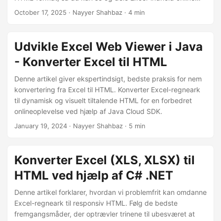
uden Microsoft Excel. Lær hvordan man bruger .NET REST
October 17, 2025
· Nayyer Shahbaz · 4 min
API til hurtigt og effektivt at oprette online Excel-visninger.
Udvikle Excel Web Viewer i Java
- Konverter Excel til HTML
Denne artikel giver ekspertindsigt, bedste praksis for nem
konvertering fra Excel til HTML. Konverter Excel-regneark
til dynamisk og visuelt tiltalende HTML for en forbedret
onlineoplevelse ved hjælp af Java Cloud SDK.
January 19, 2024
· Nayyer Shahbaz · 5 min
Konverter Excel (XLS, XLSX) til
HTML ved hjælp af C# .NET
Denne artikel forklarer, hvordan vi problemfrit kan omdanne
Excel-regneark til responsiv HTML. Følg de bedste
fremgangsmåder, der optrævler trinene til ubesværet at