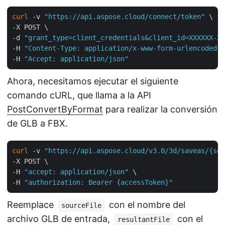
curl
 -v 
"https://api.aspose.cloud/connect/token"
 \

-X POST \

-d 
"grant_type=client_credentials&client_id=XXXXXX-XX
-H 
"Content-Type: application/x-www-form-urlencoded"
 
-H 
"Accept: application/json"
Ahora, necesitamos ejecutar el siguiente
comando cURL, que llama a la API
PostConvertByFormat
para realizar la conversión
de GLB a FBX.
curl
 -v 
"https://api.aspose.cloud/v3.0/3d/saveas/{sou
-X POST \

-H 
"accept: application/json"
 \

-H 
"authorization: Bearer {accessToken}"
Reemplace
con el nombre del
sourceFile
archivo GLB de entrada,
con el
resultantFile