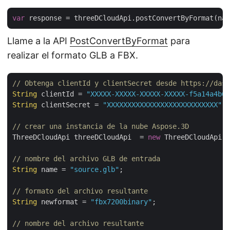
var
 response = threeDCloudApi.postConvertByFormat(nam
Llame a la API
PostConvertByFormat
para
realizar el formato GLB a FBX.
// Obtenga clientId y clientSecret desde https://dash
String
 clientId = 
"XXXXX-XXXXX-XXXXX-XXXXX-f5a14a4b64
String
 clientSecret = 
"XXXXXXXXXXXXXXXXXXXXXXXXXXX"
;

// crear una instancia de la nube Aspose.3D
ThreeDCloudApi threeDCloudApi  = 
new
 ThreeDCloudApi(
"
// nombre del archivo GLB de entrada
String
 name = 
"source.glb"
;

// formato del archivo resultante
String
 newformat = 
"fbx7200binary"
;

// nombre del archivo resultante