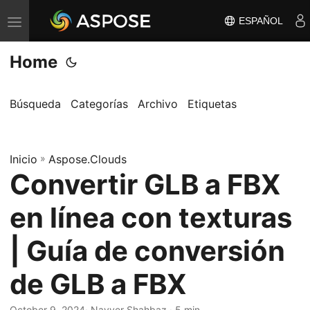
ESPAÑOL
A
l
Home
t
e
r
Búsqueda
Categorías
Archivo
Etiquetas
n
a
Inicio
r
»
Aspose.Clouds
Convertir GLB a FBX
n
a
en línea con texturas
v
e
| Guía de conversión
g
de GLB a FBX
a
c
October 9, 2024
· Nayyer Shahbaz · 5 min