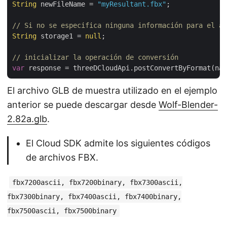
String
 newFileName = 
"myResultant.fbx"
;

// Si no se especifica ninguna información para el al
String
 storage1 = 
null
;

// inicializar la operación de conversión
var
 response = threeDCloudApi.postConvertByFormat(nam
El archivo GLB de muestra utilizado en el ejemplo
anterior se puede descargar desde
Wolf-Blender-
2.82a.glb
.
El Cloud SDK admite los siguientes códigos
de archivos FBX.
fbx7200ascii, fbx7200binary, fbx7300ascii,
fbx7300binary, fbx7400ascii, fbx7400binary,
fbx7500ascii, fbx7500binary