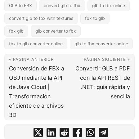
GLB to FBX
convert glb to fbx
glb to fbx online
convert glb to fbx with textures
fbx to glb
fbx glb
glb converter to fbx
fbx to glb converter online
glb to fbx converter online
« PÁGINA ANTERIOR
PÁGINA SIGUIENTE »
Conversión de FBX a
Convertir GLB a PDF
OBJ mediante la API
con la API REST de
de Java Cloud |
.NET: guía rápida y
Transformación
sencilla
eficiente de archivos
3D