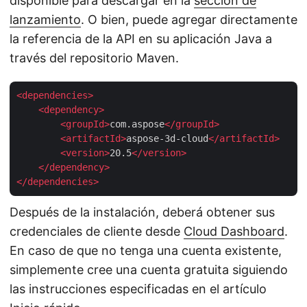
disponible para descargar en la
sección de
lanzamiento
. O bien, puede agregar directamente
la referencia de la API en su aplicación Java a
través del repositorio Maven.
<
dependencies
>
<
dependency
>
<
groupId
>
com.aspose
</
groupId
>
<
artifactId
>
aspose-3d-cloud
</
artifactId
>
<
version
>
20.5
</
version
>
</
dependency
>
</
dependencies
>
Después de la instalación, deberá obtener sus
credenciales de cliente desde
Cloud Dashboard
.
En caso de que no tenga una cuenta existente,
simplemente cree una cuenta gratuita siguiendo
las instrucciones especificadas en el artículo