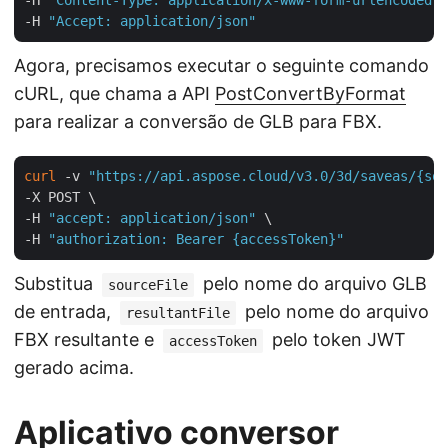
-H 
"Accept: application/json"
Agora, precisamos executar o seguinte comando
cURL, que chama a API
PostConvertByFormat
para realizar a conversão de GLB para FBX.
curl
 -v 
"https://api.aspose.cloud/v3.0/3d/saveas/{sou
-X POST \

-H 
"accept: application/json"
 \

-H 
"authorization: Bearer {accessToken}"
Substitua
pelo nome do arquivo GLB
sourceFile
de entrada,
pelo nome do arquivo
resultantFile
FBX resultante e
pelo token JWT
accessToken
gerado acima.
Aplicativo conversor