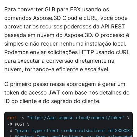
Para converter GLB para FBX usando os
comandos Aspose.3D Cloud e cURL, você pode
aproveitar os recursos poderosos da API REST
baseada em nuvem do Aspose.3D. O processo é
simples e não requer nenhuma instalação local.
Podemos enviar solicitações HTTP usando cURL
para executar a conversão diretamente na
nuvem, tornando-a eficiente e escalável.
O primeiro passo nessa abordagem é gerar um
token de acesso JWT com base nos detalhes do
ID do cliente e do segredo do cliente.
curl
 -v 
"https://api.aspose.cloud/connect/token"
 \

-X POST \

-d 
"grant_type=client_credentials&client_id=XXXXXX-XX
-H 
"Content-Type: application/x-www-form-urlencoded"
 