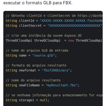
executar o formato GLB para FBX.
// Obtenha clientId e clientSecret de https://dashboa
String
 clientId = 
"XXXXX-XXXXX-XXXXX-XXXXX-f5a14a4b64
String
 clientSecret = 
"XXXXXXXXXXXXXXXXXXXXXXXXXXX"
;

// crie uma instância da nuvem Aspose.3D
ThreeDCloudApi threeDCloudApi  = 
new
 ThreeDCloudApi(
"
// nome do arquivo GLB de entrada
String
 name = 
"source.glb"
;

// formato do arquivo resultante
String
 newformat = 
"fbx7200binary"
;

// nome do arquivo resultante
String
 newFileName = 
"myResultant.fbx"
;

// se nenhuma informação para armazenamento for espe
String
 storage1 = 
null
;
