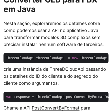
em Java
Nesta seção, exploraremos os detalhes sobre
como podemos usar a API no aplicativo Java
para transformar modelos 3D complexos sem
precisar instalar nenhum software de terceiros.
ThreeDCloudApi threeDCloudApi  = 
new
 ThreeDCloudApi(
"
crie uma instância de ThreeDCloudApi passando
os detalhes do ID do cliente e do segredo do
cliente como argumentos.
var
 response = threeDCloudApi.postConvertByFormat(nam
Chame a API
PostConvertByFormat
para