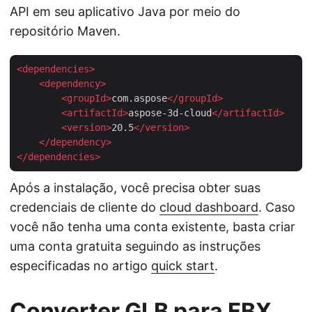
API em seu aplicativo Java por meio do
repositório Maven.
<
dependencies
>
<
dependency
>
<
groupId
>
com.aspose
</
groupId
>
<
artifactId
>
aspose-3d-cloud
</
artifactId
>
<
version
>
20.5
</
version
>
</
dependency
>
</
dependencies
>
Após a instalação, você precisa obter suas
credenciais de cliente do
cloud dashboard
. Caso
você não tenha uma conta existente, basta criar
uma conta gratuita seguindo as instruções
especificadas no artigo
quick start
.
Converter GLB para FBX