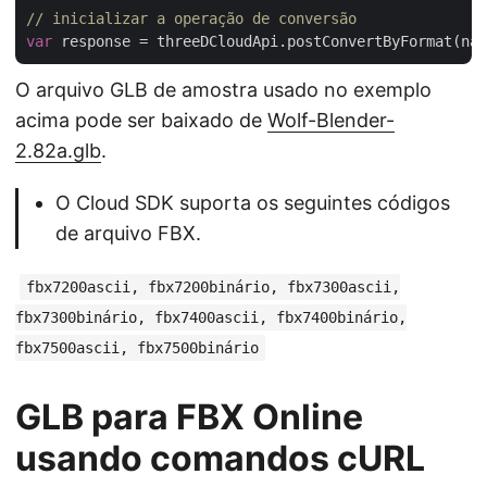
// inicializar a operação de conversão
var
 response = threeDCloudApi.postConvertByFormat(nam
O arquivo GLB de amostra usado no exemplo
acima pode ser baixado de
Wolf-Blender-
2.82a.glb
.
O Cloud SDK suporta os seguintes códigos
de arquivo FBX.
fbx7200ascii, fbx7200binário, fbx7300ascii,
fbx7300binário, fbx7400ascii, fbx7400binário,
fbx7500ascii, fbx7500binário
GLB para FBX Online
usando comandos cURL