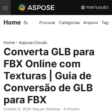
PORTUGUÊS
A
l
Home
t
Procurar
Categorias
Arquivo
Tag
e
r
Home
»
Aspose.Clouds
n
Converta GLB para
a
r
FBX Online com
n
a
Texturas | Guia de
v
Conversão de GLB
e
g
para FBX
a
ç
October 9, 2024
· Nayyer Shahbaz · 4 minutos