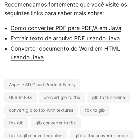
Recomendamos fortemente que você visite os
seguintes links para saber mais sobre:
Como converter PDF para PDF/A em Java
Extrair texto de arquivo PDF usando Java
Converter documento do Word em HTML
usando Java
Aspose.3D Cloud Product Family
GLB to FBX
convert glb to fbx
glb to fbx online
convert glb to fbx with textures
fbx to glb
fbx glb
glb converter to fbx
fbx to glb converter online
glb to fbx converter online