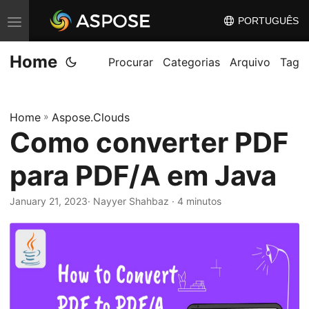
PORTUGUÊS
A
l
Home
t
Procurar
Categorias
Arquivo
Tag
e
r
Home
»
Aspose.Clouds
n
Como converter PDF
a
r
para PDF/A em Java
n
a
January 21, 2023
· Nayyer Shahbaz · 4 minutos
v
e
g
a
ç