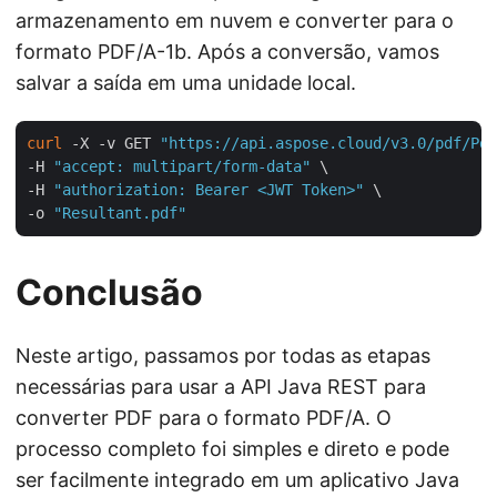
armazenamento em nuvem e converter para o
formato PDF/A-1b. Após a conversão, vamos
salvar a saída em uma unidade local.
curl
 -X -v GET 
"https://api.aspose.cloud/v3.0/pdf/Pdf
-H 
"accept: multipart/form-data"
 \

-H 
"authorization: Bearer <JWT Token>"
 \

-o 
"Resultant.pdf"
Conclusão
Neste artigo, passamos por todas as etapas
necessárias para usar a API Java REST para
converter PDF para o formato PDF/A. O
processo completo foi simples e direto e pode
ser facilmente integrado em um aplicativo Java