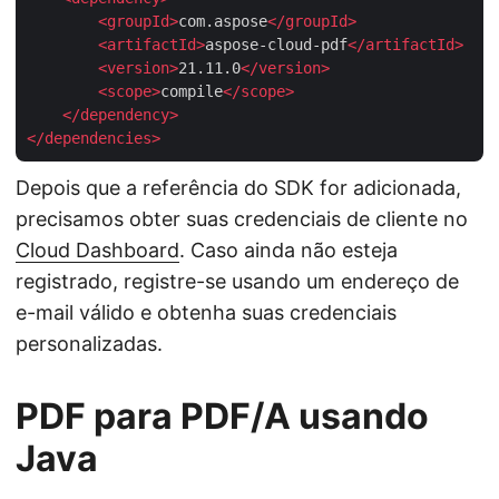
<
groupId
>
com.aspose
</
groupId
>
<
artifactId
>
aspose-cloud-pdf
</
artifactId
>
<
version
>
21.11.0
</
version
>
<
scope
>
compile
</
scope
>
</
dependency
>
</
dependencies
>
Depois que a referência do SDK for adicionada,
precisamos obter suas credenciais de cliente no
Cloud Dashboard
. Caso ainda não esteja
registrado, registre-se usando um endereço de
e-mail válido e obtenha suas credenciais
personalizadas.
PDF para PDF/A usando
Java