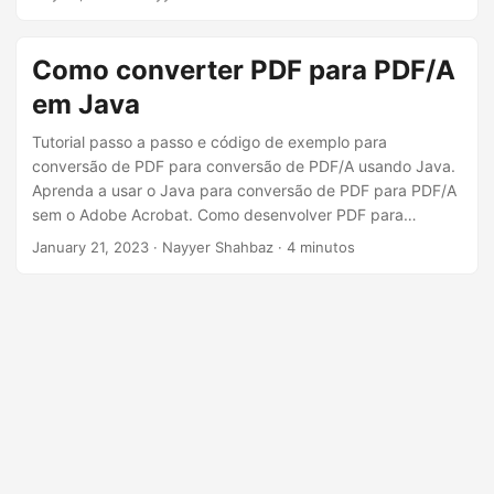
ã
do Aspose.PDF Cloud SDK para .NET e converta facilmente
seus arquivos PDF para o formato PDF/A online.
o
Como converter PDF para PDF/A
em Java
Tutorial passo a passo e código de exemplo para
conversão de PDF para conversão de PDF/A usando Java.
Aprenda a usar o Java para conversão de PDF para PDF/A
sem o Adobe Acrobat. Como desenvolver PDF para
PDF/conversor para PDF único ou processamento em lote
January 21, 2023
· Nayyer Shahbaz · 4 minutos
de vários arquivos. Guia para converter PDF para PDF/A
online onde você pode salvar PDF para PDF/A-1a ou PDF
para PDF/A-1b usando Java. Nosso guia facilita a
conversão de PDF para PDF/A com menos linhas de
código.