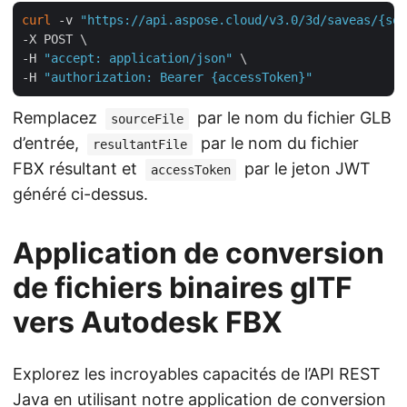
curl
 -v 
"https://api.aspose.cloud/v3.0/3d/saveas/{sou
-X POST \

-H 
"accept: application/json"
 \

-H 
"authorization: Bearer {accessToken}"
Remplacez
par le nom du fichier GLB
sourceFile
d’entrée,
par le nom du fichier
resultantFile
FBX résultant et
par le jeton JWT
accessToken
généré ci-dessus.
Application de conversion
de fichiers binaires glTF
vers Autodesk FBX
Explorez les incroyables capacités de l’API REST
Java en utilisant notre application de conversion