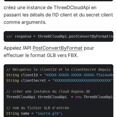
créez une instance de ThreeDCloudApi en
passant les détails de l’ID client et du secret client
comme arguments.
var
 response = threeDCloudApi.postConvertByFormat(nam
Appelez l’API
PostConvertByFormat
pour
effectuer le format GLB vers FBX.
// Récupérez le clientId et le clientSecret depuis ht
String
 clientId = 
"XXXXX-XXXXX-XXXXX-XXXXX-f5a14a4b64
String
 clientSecret = 
"XXXXXXXXXXXXXXXXXXXXXXXXXXX"
;

// créer une instance du cloud Aspose.3D
ThreeDCloudApi threeDCloudApi  = 
new
 ThreeDCloudApi(
"
// nom du fichier GLB d'entrée
String
 name = 
"source.glb"
;
