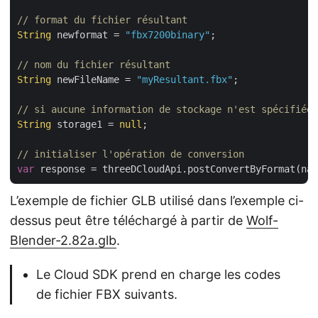
// format du fichier résultant
String
 newformat = 
"fbx7200binary"
;

// nom du fichier résultant
String
 newFileName = 
"myResultant.fbx"
;

// si aucune information de stockage n'est spécifiée,
String
 storage1 = 
null
;

// initialiser l'opération de conversion
var
 response = threeDCloudApi.postConvertByFormat(nam
L’exemple de fichier GLB utilisé dans l’exemple ci-
dessus peut être téléchargé à partir de
Wolf-
Blender-2.82a.glb
.
Le Cloud SDK prend en charge les codes
de fichier FBX suivants.