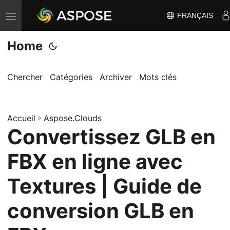
FRANÇAIS
B
a
Home
s
c
u
Chercher
Catégories
Archiver
Mots clés
l
e
Accueil
r
»
Aspose.Clouds
Convertissez GLB en
l
a
FBX en ligne avec
n
a
Textures | Guide de
v
conversion GLB en
i
g