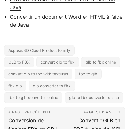
Java
Convertir un document Word en HTML à l’aide
de Java
Aspose.3D Cloud Product Family
GLB to FBX
convert glb to fbx
glb to fbx online
convert glb to fbx with textures
fbx to glb
fbx glb
glb converter to fbx
fbx to glb converter online
glb to fbx converter online
« PAGE PRÉCÉDENTE
PAGE SUIVANTE »
Conversion de
Convertir GLB en