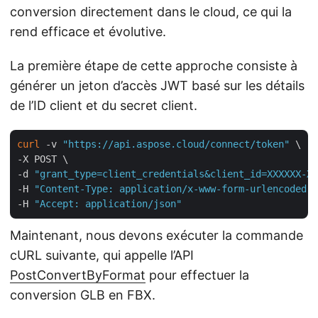
conversion directement dans le cloud, ce qui la
rend efficace et évolutive.
La première étape de cette approche consiste à
générer un jeton d’accès JWT basé sur les détails
de l’ID client et du secret client.
curl
 -v 
"https://api.aspose.cloud/connect/token"
 \

-X POST \

-d 
"grant_type=client_credentials&client_id=XXXXXX-XX
-H 
"Content-Type: application/x-www-form-urlencoded"
 
-H 
"Accept: application/json"
Maintenant, nous devons exécuter la commande
cURL suivante, qui appelle l’API
PostConvertByFormat
pour effectuer la
conversion GLB en FBX.