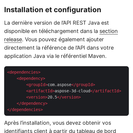
Installation et configuration
La dernière version de l’API REST Java est
disponible en téléchargement dans la
section
release
. Vous pouvez également ajouter
directement la référence de l’API dans votre
application Java via le référentiel Maven.
<
dependencies
>
<
dependency
>
<
groupId
>
com.aspose
</
groupId
>
<
artifactId
>
aspose-3d-cloud
</
artifactId
>
<
version
>
20.5
</
version
>
</
dependency
>
</
dependencies
>
Après l’installation, vous devez obtenir vos
identifiants client à partir du
tableau de bord