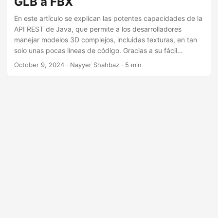
GLB a FBX
i
ó
En este artículo se explican las potentes capacidades de la
API REST de Java, que permite a los desarrolladores
n
manejar modelos 3D complejos, incluidas texturas, en tan
solo unas pocas líneas de código. Gracias a su fácil
integración y compatibilidad con varias plataformas, la API
October 9, 2024
· Nayyer Shahbaz · 5 min
REST de Java permite procesar, manipular y convertir
archivos 3D de manera eficiente, lo que la convierte en una
herramienta esencial para diseñadores y desarrolladores
3D.