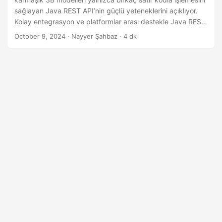
i
sağlayan Java REST API’nin güçlü yeteneklerini açıklıyor.
r
Kolay entegrasyon ve platformlar arası destekle Java REST
API, 3B dosyalarının verimli bir şekilde işlenmesini,
October 9, 2024
· Nayyer Şahbaz · 4 dk
düzenlenmesini ve dönüştürülmesini sağlayarak onu 3B
tasarımcıları ve geliştiricileri için olmazsa olmaz bir araç
haline getiriyor.