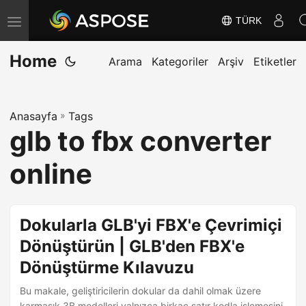
TÜRK
G
e
Home
z
Arama
Kategoriler
Arşiv
Etiketler
i
n
Anasayfa
»
Tags
m
glb to fbx converter
e
y
online
i
D
e
Dokularla GLB'yi FBX'e Çevrimiçi
ğ
Dönüştürün | GLB'den FBX'e
i
Dönüştürme Kılavuzu
ş
t
Bu makale, geliştiricilerin dokular da dahil olmak üzere
karmaşık 3B modelleri yalnızca birkaç satır kodla işlemesini