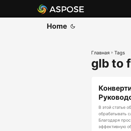
Home
Главная
»
Tags
glb to 
Конверти
Руководс
В этой статье 
обрабатывать с
Благодаря прос
эффективную об