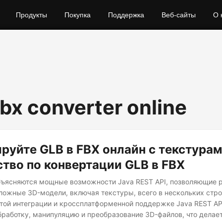
Продукты
Покупка
Поддержка
Веб-сайты
О 
fbx converter online
руйте GLB в FBX онлайн с текстурам
тво по конвертации GLB в FBX
объясняются мощные возможности Java REST API, позволяющие 
ложные 3D-модели, включая текстуры, всего в нескольких стро
той интеграции и кроссплатформенной поддержке Java REST AP
работку, манипуляцию и преобразование 3D-файлов, что делае