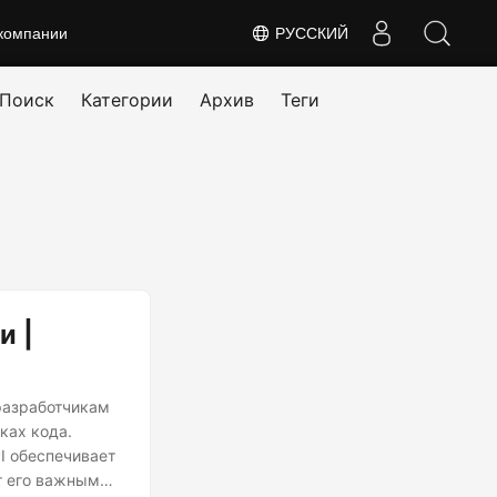
компании
РУССКИЙ
Поиск
Категории
Архив
Теги
и |
разработчикам
ках кода.
I обеспечивает
т его важным