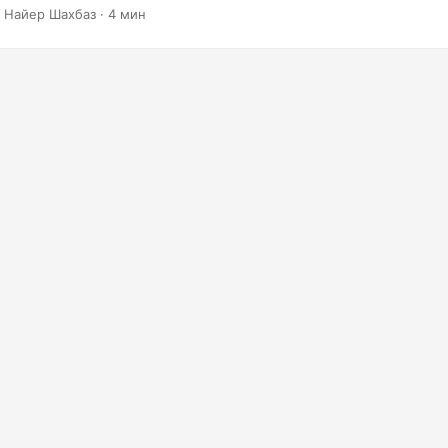
ля 3D-дизайнеров и разработчиков.
 Найер Шахбаз · 4 мин