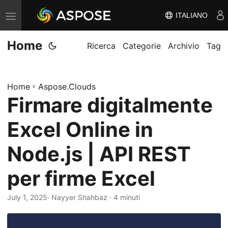
ITALIANO
V
ä
Home
x
Ricerca
Categorie
Archivio
Tag
l
a
Home
»
Aspose.Clouds
n
Firmare digitalmente
a
v
Excel Online in
i
g
Node.js | API REST
e
per firme Excel
r
i
July 1, 2025
· Nayyer Shahbaz · 4 minuti
n
g