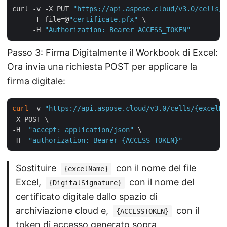
curl -v -X PUT 
"https://api.aspose.cloud/v3.0/cells/s
     -F file=@
"certificate.pfx"
 \

     -H 
"Authorization: Bearer ACCESS_TOKEN"
Passo 3: Firma Digitalmente il Workbook di Excel:
Ora invia una richiesta POST per applicare la
firma digitale:
curl
 -v 
"https://api.aspose.cloud/v3.0/cells/{excelNa
-X POST \

-H  
"accept: application/json"
 \

-H  
"authorization: Bearer {ACCESS_TOKEN}"
Sostituire
con il nome del file
{excelName}
Excel,
con il nome del
{DigitalSignature}
certificato digitale dallo spazio di
archiviazione cloud e,
con il
{ACCESSTOKEN}
token di accesso generato sopra.