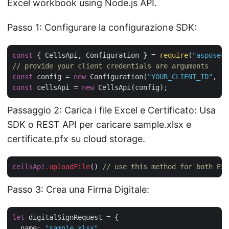
Excel workbook using Node.js API.
Passo 1: Configurare la configurazione SDK:
const
 { CellsApi, Configuration } = 
require
(
"asposece
// provide your client credentials are arguments
const
 config = 
new
 Configuration(
"YOUR_CLIENT_ID"
, 
"Y
const
 cellsApi = 
new
Passaggio 2: Carica i file Excel e Certificato: Usa
SDK o REST API per caricare sample.xlsx e
certificate.pfx su cloud storage.
cellsApi
.uploadFile
() 
// use this method for both Exc
Passo 3: Crea una Firma Digitale:
let
 digitalSignRequest = {

name
: 
"sample.xlsx"
,
