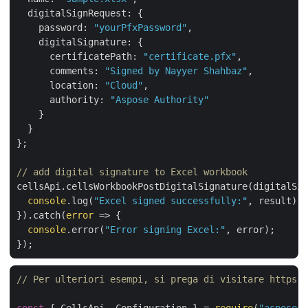
digitalSignRequest
: {

password
: 
"yourPfxPassword"
,

digitalSignature
: {

certificatePath
: 
"certificate.pfx"
,

comments
: 
"Signed by Nayyer Shahbaz"
,

location
: 
"Cloud"
,

authority
: 
"Aspose Authority"
    }

  }

};

// add digital signature to Excel workbook
cellsApi.cellsWorkbookPostDigitalSignature(digitalSig
console
.log(
"Excel signed successfully:"
, result);

}).catch(
error
 =>
 {

console
.error(
"Error signing Excel:"
, error);

// Per ulteriori esempi, si prega di visitare https:/