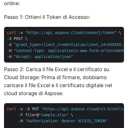
online:
Passo 1: Ottieni il Token di Accesso:
curl
 -v 
"https://api.aspose.cloud/connect/token"
 \

-X POST \

-d 
"grant_type=client_credentials&client_id=XXXXXX-XX
-H 
"Content-Type: application/x-www-form-urlencoded"
 
-H 
"Accept: application/json"
Passo 2: Carica il file Excel e il certificato su
Cloud Storage: Prima di firmare, dobbiamo
caricare il file Excel e il certificato digitale nel
cloud storage di Aspose:
curl
 -v -X PUT 
"https://api.aspose.cloud/v3.0/cells/s
     -F file=@
"sample.xlsx"
 \

     -H 
"Authorization: Bearer ACCESS_TOKEN"