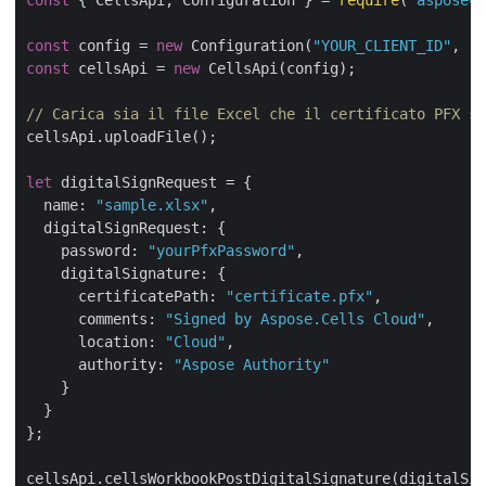
const
 { CellsApi, Configuration } = 
require
(
"asposece
const
 config = 
new
 Configuration(
"YOUR_CLIENT_ID"
, 
"Y
const
 cellsApi = 
new
 CellsApi(config);

// Carica sia il file Excel che il certificato PFX su
cellsApi.uploadFile();

let
 digitalSignRequest = {

name
: 
"sample.xlsx"
,

digitalSignRequest
: {

password
: 
"yourPfxPassword"
,

digitalSignature
: {

certificatePath
: 
"certificate.pfx"
,

comments
: 
"Signed by Aspose.Cells Cloud"
,

location
: 
"Cloud"
,

authority
: 
"Aspose Authority"
    }

  }

};

cellsApi.cellsWorkbookPostDigitalSignature(digitalSig