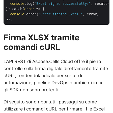
console
.log(
"Excel signed successfully:"
, result);

}).catch(
error
 =>
 {

console
.error(
"Error signing Excel:"
, error);

Firma XLSX tramite
comandi cURL
L’API REST di Aspose.Cells Cloud offre il pieno
controllo sulla firma digitale direttamente tramite
cURL, rendendola ideale per script di
automazione, pipeline DevOps o ambienti in cui
gli SDK non sono preferiti.
Di seguito sono riportati i passaggi su come
utilizzare i comandi cURL per firmare i file Excel